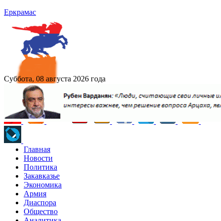
Еркрамас
Суббота, 08 августа 2026 года
Главная
Новости
Политика
Закавказье
Экономика
Армия
Диаспора
Общество
Аналитика