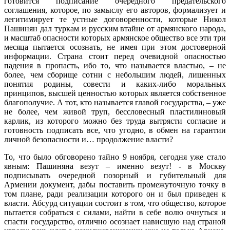
готовится подписание очередного предательского
соглашения, которое, по замыслу его авторов, формализует и
легитимирует те устные договоренности, которые Никол
Пашинян дал туркам и русским втайне от армянского народа,
и масштаб опасности которых армянское общество все эти три
месяца пытается осознать, не имея при этом достоверной
информации. Страна стоит перед очевидной опасностью
падения в пропасть, ибо то, что называется властью, – не
более, чем сборище сотни с небольшим людей, лишенных
понятия родины, совести и каких-либо моральных
принципов, высшей ценностью которых является собственное
благополучие. А тот, кто называется главой государства, – уже
не более, чем живой труп, бессловесный пластилиновый
карлик, из которого можно без труда вытрясти согласие и
готовность подписать все, что угодно, в обмен на гарантии
личной безопасности и… продолжение власти?
То, что было обговорено тайно 9 ноября, сегодня уже стало
явным: Пашиняна везут – именно везут! - в Москву
подписывать очередной позорный и губительный для
Армении документ, дабы поставить промежуточную точку в
том плане, ради реализации которого он и был приведен к
власти. Абсурд ситуации состоит в том, что общество, которое
пытается собраться с силами, найти в себе волю очнуться и
спасти государство, отлично осознает нависшую над страной