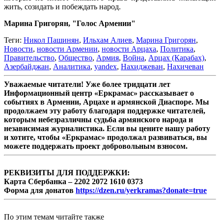
жить, созидать и побеждать народ.
Марина Григорян, "Голос Армении"
Теги:
Никол Пашинян
,
Ильхам Алиев
,
Марина Григорян
,
Новости
,
новости Армении
,
новости Арцаха
,
Политика
,
Правительство
,
Общество
,
Армия
,
Война
,
Арцах (Карабах)
,
Азербайджан
,
Аналитика
,
yandex
,
Нахиджеван
,
Нахичеван
Уважаемые читатели! Уже более тридцати лет
Информационный центр «Еркрамас» рассказывает о
событиях в Армении, Арцахе и армянской Диаспоре. Мы
продолжаем эту работу благодаря поддержке читателей,
которым небезразличны судьба армянского народа и
независимая журналистика. Если вы цените нашу работу
и хотите, чтобы «Еркрамас» продолжал развиваться, вы
можете поддержать проект добровольным взносом.
РЕКВИЗИТЫ ДЛЯ ПОДДЕРЖКИ:
Карта Сбербанка – 2202 2072 1610 0373
Форма для донатов
https://dzen.ru/yerkramas?donate=true
По этим темам читайте также