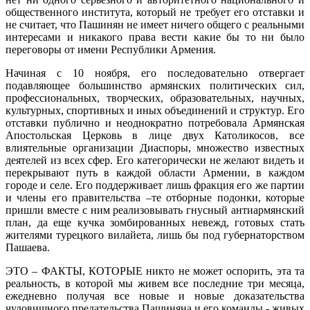
общественного института, который не требует его отставки и
не считает, что Пашинян не имеет ничего общего с реальными
интересами и никакого права вести какие бы то ни было
переговоры от имени Республики Армения.
Начиная с 10 ноября, его последовательно отвергает
подавляющее большинство армянских политических сил,
профессиональных, творческих, образовательных, научных,
культурных, спортивных и иных объединений и структур. Его
отставки публично и неоднократно потребовала Армянская
Апостольская Церковь в лице двух Католикосов, все
влиятельные организации Диаспоры, множество известных
деятелей из всех сфер. Его категорически не желают видеть и
перекрывают путь в каждой области Армении, в каждом
городе и селе. Его поддерживает лишь фракция его же партии
и члены его правительства –те отборные подонки, которые
пришли вместе с ним реализовывать гнусный антиармянский
план, да еще кучка зомбированных невежд, готовых стать
жителями турецкого вилайета, лишь бы под губернаторством
Пашаева.
ЭТО – ФАКТЫ, КОТОРЫЕ никто не может оспорить, эта та
реальность, в которой мы живем все последние три месяца,
ежедневно получая все новые и новые доказательства
чудовищного предательства Пашиняна и его команды - живых