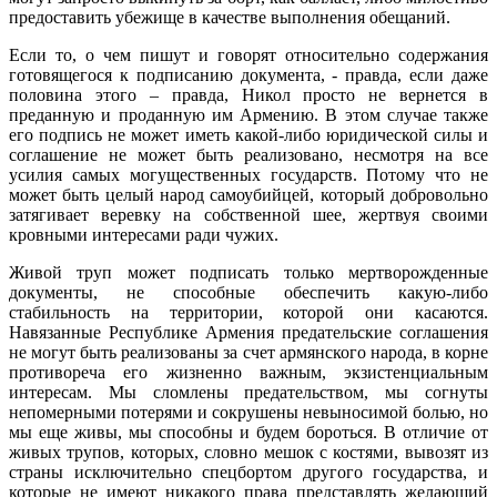
предоставить убежище в качестве выполнения обещаний.
Если то, о чем пишут и говорят относительно содержания
готовящегося к подписанию документа, - правда, если даже
половина этого – правда, Никол просто не вернется в
преданную и проданную им Армению. В этом случае также
его подпись не может иметь какой-либо юридической силы и
соглашение не может быть реализовано, несмотря на все
усилия самых могущественных государств. Потому что не
может быть целый народ самоубийцей, который добровольно
затягивает веревку на собственной шее, жертвуя своими
кровными интересами ради чужих.
Живой труп может подписать только мертворожденные
документы, не способные обеспечить какую-либо
стабильность на территории, которой они касаются.
Навязанные Республике Армения предательские соглашения
не могут быть реализованы за счет армянского народа, в корне
противореча его жизненно важным, экзистенциальным
интересам. Мы сломлены предательством, мы согнуты
непомерными потерями и сокрушены невыносимой болью, но
мы еще живы, мы способны и будем бороться. В отличие от
живых трупов, которых, словно мешок с костями, вывозят из
страны исключительно спецбортом другого государства, и
которые не имеют никакого права представлять желающий