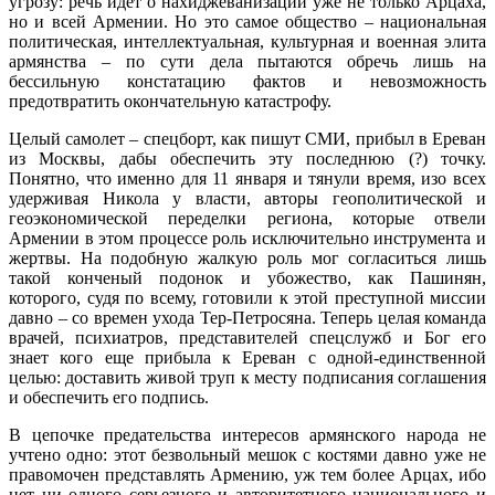
угрозу: речь идет о нахиджеванизации уже не только Арцаха,
но и всей Армении. Но это самое общество – национальная
политическая, интеллектуальная, культурная и военная элита
армянства – по сути дела пытаются обречь лишь на
бессильную констатацию фактов и невозможность
предотвратить окончательную катастрофу.
Целый самолет – спецборт, как пишут СМИ, прибыл в Ереван
из Москвы, дабы обеспечить эту последнюю (?) точку.
Понятно, что именно для 11 января и тянули время, изо всех
удерживая Никола у власти, авторы геополитической и
геоэкономической переделки региона, которые отвели
Армении в этом процессе роль исключительно инструмента и
жертвы. На подобную жалкую роль мог согласиться лишь
такой конченый подонок и убожество, как Пашинян,
которого, судя по всему, готовили к этой преступной миссии
давно – со времен ухода Тер-Петросяна. Теперь целая команда
врачей, психиатров, представителей спецслужб и Бог его
знает кого еще прибыла к Ереван с одной-единственной
целью: доставить живой труп к месту подписания соглашения
и обеспечить его подпись.
В цепочке предательства интересов армянского народа не
учтено одно: этот безвольный мешок с костями давно уже не
правомочен представлять Армению, уж тем более Арцах, ибо
нет ни одного серьезного и авторитетного национального и