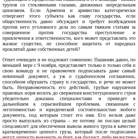
трупов со стеклянными глазами, движимых запредельным
цинизмом. Если Армения и армянство категорически
отвергают этого субъекта как главу государства, если
общественность давно обсуждает и требует возбуждения
против него уголовного дела по самым тяжким статьям за
совершенное против государства преступление и
привлечения к ответственности, кого может представлять это
жалкое существо, не способное защитить от народных
проклятий даже собственных детей?
Ответ очевиден и не подлежит сомнению: Пашинян давно, по
меньшей мере с 9 ноября, представляет только и только себя и
свою команду и не правомочен подписывать даже самый
невинный документ, а уж о судьбоносном соглашении,
способном обрушить страну и государство, и речи не может
быть. Неправомочность его действий, грубые нарушения
правовых норм вплоть до свержения конституционного строя
убедительно доказана специалистами и приведет в
дальнейшем к серьезнейшим проблемам, связанным с
легитимностью и юридической состоятельностью любого
документа, под которым стоит его имя. Его нельзя даже
просто выпускать из страны – не потому ли послан целый
спецсамолет для обеспечения вывоза живого трупа в качестве
кратковременно ценного груза, который после подписания
могут запросто выкинуть за борт, как балласт, либо милостиво