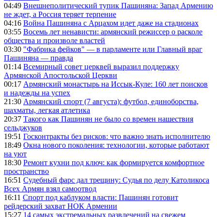
04:49
Внешнеполитический тупик Пашиняна: Запад Армению
не ждет, а Россия теряет терпение
04:16
Война Пашиняна с Арцахом идет даже на стадионах
03:55
Восемь лет ненависти: армянский режиссер о расколе
общества и произволе властей
03:30
"Фабрика фейков" — в парламенте или Главный враг
Пашиняна — правда
01:14
Всемирный совет церквей выразил поддержку
Армянской Апостольской Церкви
00:17
Армянский монастырь на Иссык-Куле: 160 лет поисков
и надежды на успех
21:30
Армянский спорт (7 августа): футбол, единоборства,
шахматы, легкая атлетика
20:37
Такого как Пашинян не было со времен нашествия
сельджуков
19:51
Госконтракты без рисков: что важно знать исполнителю
18:49
Окна нового поколения: технологии, которые работают
на уют
18:30
Ремонт кухни под ключ: как формируется комфортное
пространство
16:51
Судебный фарс дал трещину: Судья по делу Католикоса
Всех Армян взял самоотвод
16:11
Спорт под каблуком власти: Пашинян готовит
рейдерский захват НОК Армении
15:27
14 самых экстремальных развлечений на свежем