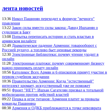
лента новостей
13:36
Никол Пашинян переходит к формуле "вечного"
правления
13:22
Закон силы вместо силы закона: Давид Ишханян о
судилище в Баку
13:08
Попытка переписать историю и стать властью в
армянском вилайете
12:49
Драматическое падение Армении: товарооборот с
Россией рухнул, а топливо бьет ценовые рекорды
12:30
Электронные библиотеки: почему чтение уходит в
онлайн
11:28
Электронные платежи: почему современному бизнесу
важно принимать оплату онлайн
10:56
Католикос Всех Армян и 6 епископов примут участие в
первом судебном заседании
10:36
Правительство Армении: Когда "естественный"
интеллект хромает, искусственный уже не поможет
09:51
Фронт "НЕТ": Ишхан Сагателян призвал к тотальной
мобилизации против действий властей
09:22
Пешка в игре титанов: Армения платит за провалы
команды Пашиняна
08:38
Армения и ОДКБ приближаются к точке невозврата