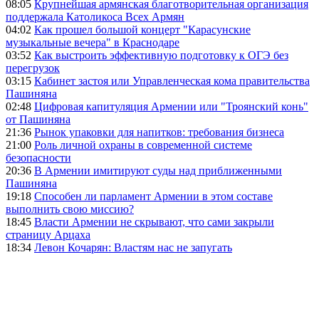
08:05
Крупнейшая армянская благотворительная организация
поддержала Католикоса Всех Армян
04:02
Как прошел большой концерт "Карасунские
музыкальные вечера" в Краснодаре
03:52
Как выстроить эффективную подготовку к ОГЭ без
перегрузок
03:15
Кабинет застоя или Управленческая кома правительства
Пашиняна
02:48
Цифровая капитуляция Армении или "Троянский конь"
от Пашиняна
21:36
Рынок упаковки для напитков: требования бизнеса
21:00
Роль личной охраны в современной системе
безопасности
20:36
В Армении имитируют суды над приближенными
Пашиняна
19:18
Способен ли парламент Армении в этом составе
выполнить свою миссию?
18:45
Власти Армении не скрывают, что сами закрыли
страницу Арцаха
18:34
Левон Кочарян: Властям нас не запугать