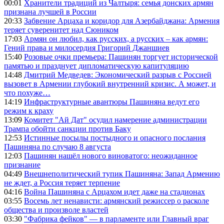
00:01
Хранители традиций из Чалтыря: семья донских армян
признана лучшей в России
20:33
Забвение Арцаха и коридор для Азербайджана: Армения
теряет суверенитет над Сюником
17:03
Армян он любил, как русских, а русских – как армян:
Гений права и милосердия Григорий Джаншиев
15:40
Розовые очки премьера: Пашинян торгует исторической
памятью и празднует дипломатическую капитуляцию
14:48
Дмитрий Медведев: Экономический разрыв с Россией
вызовет в Армении глубокий внутренний кризис. А может, и
что похуже…
14:19
Инфраструктурные авантюры Пашиняна ведут его
режим к краху
13:09
Комитет "Ай Дат" осудил намерение администрации
Трампа обойти санкции против Баку
12:53
Истинные посылы постыдного и опасного послания
Пашиняна по случаю 8 августа
12:03
Пашинян нашёл нового виноватого: неожиданное
признание
04:49
Внешнеполитический тупик Пашиняна: Запад Армению
не ждет, а Россия теряет терпение
04:16
Война Пашиняна с Арцахом идет даже на стадионах
03:55
Восемь лет ненависти: армянский режиссер о расколе
общества и произволе властей
03:30
"Фабрика фейков" — в парламенте или Главный враг