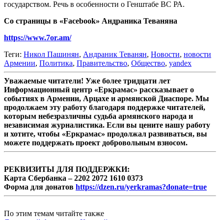
государством. Речь в особенности о Генштабе ВС РА.
Со страницы в «Facebook» Андраника Теваняна
https://www.7or.am/
Теги:
Никол Пашинян
,
Андраник Теванян
,
Новости
,
новости
Армении
,
Политика
,
Правительство
,
Общество
,
yandex
Уважаемые читатели! Уже более тридцати лет
Информационный центр «Еркрамас» рассказывает о
событиях в Армении, Арцахе и армянской Диаспоре. Мы
продолжаем эту работу благодаря поддержке читателей,
которым небезразличны судьба армянского народа и
независимая журналистика. Если вы цените нашу работу
и хотите, чтобы «Еркрамас» продолжал развиваться, вы
можете поддержать проект добровольным взносом.
РЕКВИЗИТЫ ДЛЯ ПОДДЕРЖКИ:
Карта Сбербанка – 2202 2072 1610 0373
Форма для донатов
https://dzen.ru/yerkramas?donate=true
По этим темам читайте также