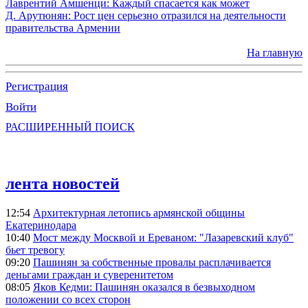
Лаврентий Амшенци: Каждый спасается как может
Д. Арутюнян: Рост цен серьезно отразился на деятельности
правительства Армении
На главную
Регистрация
Войти
РАСШИРЕННЫЙ ПОИСК
лента новостей
12:54
Архитектурная летопись армянской общины
Екатеринодара
10:40
Мост между Москвой и Ереваном: "Лазаревский клуб"
бьет тревогу
09:20
Пашинян за собственные провалы расплачивается
деньгами граждан и суверенитетом
08:05
Яков Кедми: Пашинян оказался в безвыходном
положении со всех сторон