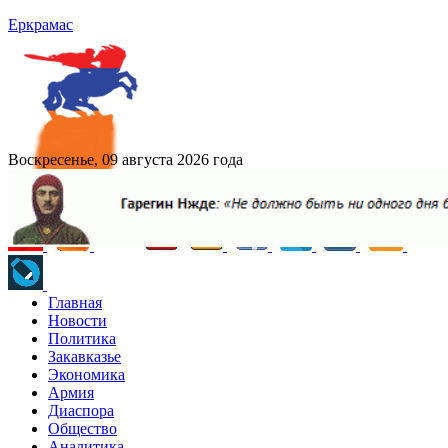
Еркрамас
Воскресенье, 09 августа 2026 года
Главная
Новости
Политика
Закавказье
Экономика
Армия
Диаспора
Общество
Аналитика