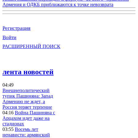
Армения и ОДКБ приближаются к точке невозврата
Регистрация
Войти
РАСШИРЕННЫЙ ПОИСК
лента новостей
04:49
Внешнеполитический
тупик Пашиняна: Запад
Армению не ждет, а
Россия теряет терпение
04:16
Война Пашиняна с
Арцахом идет даже на
стадионах
03:55
Восемь лет
ненависти: армянский