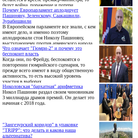
будут война, поражение и потери.
Почему Европарламент аплодирует
Пашиняну, Зеленскому, Саакашвили,
Зурабишвили
В Европейском парламенте все знали, с кем
имеют дело, и именно поэтому
аплодировали стоя Николу Пашиняну,
выступающему против армянского народа,
Что означает "Гюмри-2" и почему это
Республики Армения и Армянской
беспокоит власть
Апостольской Церкви. На мгновение
Когда они, по Фрейду, беспокоятся о
аплодисменты стали особенно бурными.
повторении гюмрийского сценария, то
Реальная причина заключалась в том, что
прежде всего имеют в виду общественную
аплодировавшие евродепутаты были в
активность, то есть высокий уровень
восторге от самих себя, от своей
участия в выборах.
«креатуры». Они восхищались своим
Николовская "бархатная" арифметика
собственным «Шариковым».
Никол Пашинян раздал своим чиновникам
3 миллиарда драмов премий. Он делает это
начиная с 2018 года.
"Зангезурский коридор" в упаковке
"TRIPP": что делать и какова наша
альтернатива?