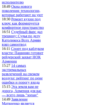
исполнителю
18:49
Окна нового
поколения: технологии,
которые работают на уют
18:30
Ремонт кухни под
ключ: как формируется
комфортное пространство
16:51
Судебный фарс дал
трещину: Судья по делу
Католикоса Всех Армян
взял самоотвод
16:11
Спорт под каблуком
власти: Пашинян готовит
рейдерский захват НОК
Армении
15:27
14 самых
экстремальных
развлечений на свежем
воздухе: рейтинг по цене
ошибки и порогу входа
15:15
Эта земля вам не
дорога, Армения для вас
— всего лишь "хопан"
14:49
Заявление
Матвиенко является