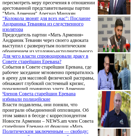
пересмотреть меру пресечения в отношении
арестованной представительницы партии
"Мать Армения" Арегназ Манукян
"Колокола звонят для всех нас": Послание
подписали 13 оппозиционных женщин-
Андраника Теваняна из следственного
депутатов. Авторы убеждены, что
изолятора
уголовное производство направляется со
Председатель партии «Мать Армения»
стороны исполнительной власти, имеет
Андраник Теванян через своего адвоката
очевидный политический подтекст, а
выступил с развернутым политическим
наличие законных оснований для дела
обращением из уголовно-исполнительного
спорно.
Для чего власти спровоцировали драку в
учреждения «Ереван-Кентрон». Он
Совете старейшин Еревана?
затронул возбужденное против него
События в Совете старейшин Еревана, где
уголовное дело, действия,
рабочее заседание мгновенно превратилось
предпринимаемые в отношении
в арену для массовой физической расправы,
оппозиционных сил, избирательные
обнажают глубокий системный кризис,
процессы и внутриполитическую ситуацию
поразивший правящую элиту Армении.
в Армении, утверждая, что происходящее
Членов Совета старейшин Еревана
Инцидент начался с политических
касается не только отдельных политических
избивали полицейские
обвинений в краже голосов, но мгновенно
деятелей, но и всего оппозиционного поля.
Власти подавлены, они поняли, что
перерос в побоище после того, как вице-мэр
Ниже приводим обращение Андраника
проиграли объединенной оппозиции. Об
от правящего «Гражданского договора»
Теваняна ...
этом заявил в беседе с корреспондентом
Армен Памбухчян в одностороннем порядке
Новости Армении – NEWS.am член Совета
потребовал от оппозиционера Геворка
старейшин Еревана от фракции «Мать
Степаняна покинуть зал, попутно обвинив
Политическим заключенным — свободу:
Армения» Саркис Тер-Есаян, комментируя
лидера блока «Мать Армения» Андраника