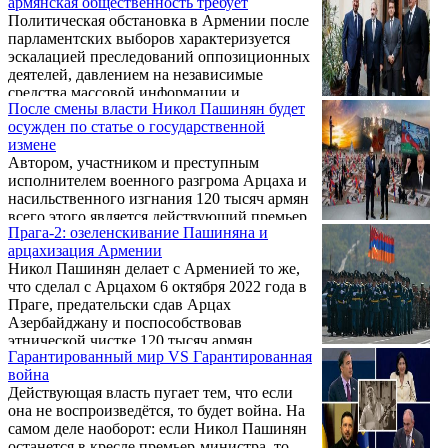
армянская общественность требует
произошедшую 23 июня в мэрии Еревана
Теваняна ...
Политическая обстановка в Армении после
драку, во время которой он получил травму
парламентских выборов характеризуется
лица — у него синяк под глазом.
эскалацией преследований оппозиционных
деятелей, давлением на независимые
средства массовой информации и
После смены власти Никол Пашинян будет
формированием атмосферы страха.
осужден по статье о государственной
Представители оппозиции, общественные
измене
деятели и медиа-ассоциации заявляют о
Автором, участником и преступным
системном характере репрессий,
исполнителем военного разгрома Арцаха и
фабрикации уголовных дел и
насильственного изгнания 120 тысяч армян
целенаправленном подавлении
всего этого является действующий премьер
инакомыслия со стороны действующего
Прага-2: озеленскивание Пашиняна и
Армении Никол Пашинян, и понесет
режима Никола Пашиняна.
арцахизация Армении
наказание по статье «Государственная
Никол Пашинян делает с Арменией то же,
измена» после смены власти. Об этом
что сделал с Арцахом 6 октября 2022 года в
сегодня, 21 мая, на срочной пресс-
Праге, предательски сдав Арцах
конференции заявил второй номер
Азербайджану и поспособствовав
предвыборного списка партии
этнической чистке 120 тысяч армян.
“Процветающая Армения”, лидер партии
Гарантированный мир VS Гарантированная
“Мать Армения” Андраник Теванян.
война
Действующая власть пугает тем, что если
она не воспроизведётся, то будет война. На
самом деле наоборот: если Никол Пашинян
останется в кресле премьер-министра, то