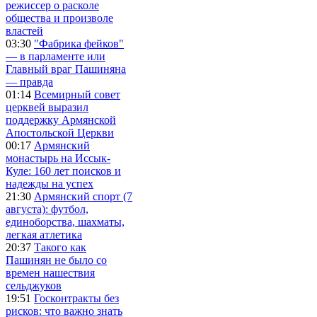
режиссер о расколе
общества и произволе
властей
03:30
"Фабрика фейков"
— в парламенте или
Главный враг Пашиняна
— правда
01:14
Всемирный совет
церквей выразил
поддержку Армянской
Апостольской Церкви
00:17
Армянский
монастырь на Иссык-
Куле: 160 лет поисков и
надежды на успех
21:30
Армянский спорт (7
августа): футбол,
единоборства, шахматы,
легкая атлетика
20:37
Такого как
Пашинян не было со
времен нашествия
сельджуков
19:51
Госконтракты без
рисков: что важно знать