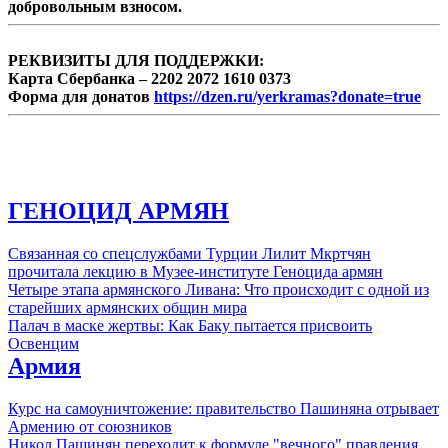
добровольным взносом.
РЕКВИЗИТЫ ДЛЯ ПОДДЕРЖКИ:
Карта Сбербанка – 2202 2072 1610 0373
Форма для донатов
https://dzen.ru/yerkramas?donate=true
ГЕНОЦИД АРМЯН
Связанная со спецслужбами Турции Лилит Мкртчян
прочитала лекцию в Музее-институте Геноцида армян
Четыре этапа армянского Ливана: Что происходит с одной из
старейших армянских общин мира
Палач в маске жертвы: Как Баку пытается присвоить
Освенцим
Армия
Курс на самоуничтожение: правительство Пашиняна отрывает
Армению от союзников
Никол Пашинян переходит к формуле "вечного" правления