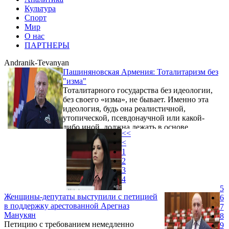
Культура
Спорт
Мир
О нас
ПАРТНЕРЫ
Andranik-Tevanyan
Пашиняновская Армения: Тоталитаризм без
"изма"
Тоталитарного государства без идеологии,
без своего «изма», не бывает. Именно эта
идеология, будь она реалистичной,
утопической, псевдонаучной или какой-
либо иной, должна лежать в основе
<<
деятельности власти. Без такого «изма»
<
тоталитарное государство превращается в
1
худшую разновидность Левиафана,
2
становясь хищнической системой, а сама
3
власть превращается в самоцель, точнее,
4
становится единственной целью.
5
Женщины-депутаты выступили с петицией
6
в поддержку арестованной Арегназ
7
Манукян
8
Петицию с требованием немедленно
9