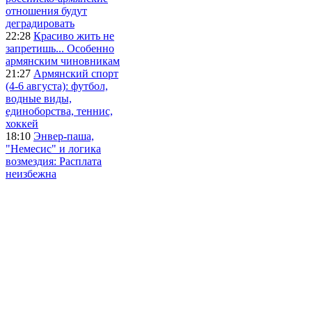
отношения будут
деградировать
22:28
Красиво жить не
запретишь... Особенно
армянским чиновникам
21:27
Армянский спорт
(4-6 августа): футбол,
водные виды,
единоборства, теннис,
хоккей
18:10
Энвер-паша,
"Немесис" и логика
возмездия: Расплата
неизбежна