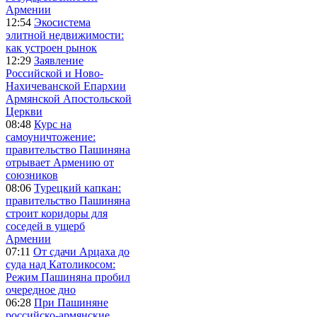
Армении
12:54
Экосистема
элитной недвижимости:
как устроен рынок
12:29
Заявление
Российской и Ново-
Нахичеванской Епархии
Армянской Апостольской
Церкви
08:48
Курс на
самоуничтожение:
правительство Пашиняна
отрывает Армению от
союзников
08:06
Турецкий капкан:
правительство Пашиняна
строит коридоры для
соседей в ущерб
Армении
07:11
От сдачи Арцаха до
суда над Католикосом:
Режим Пашиняна пробил
очередное дно
06:28
При Пашиняне
российско-армянские