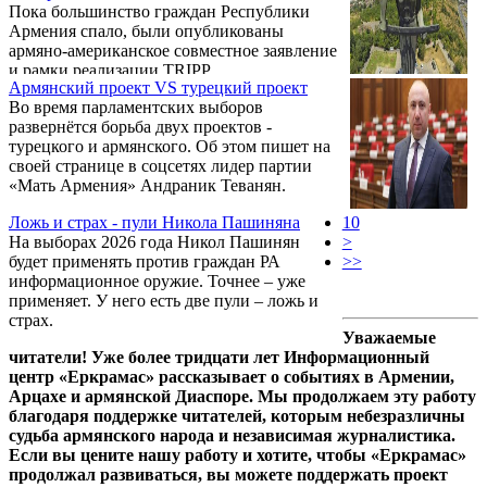
Пока большинство граждан Республики
Армения спало, были опубликованы
армяно-американское совместное заявление
и рамки реализации TRIPP.
Армянский проект VS турецкий проект
Во время парламентских выборов
развернётся борьба двух проектов -
турецкого и армянского. Об этом пишет на
своей странице в соцсетях лидер партии
«Мать Армения» Андраник Теванян.
Ложь и страх - пули Никола Пашиняна
10
На выборах 2026 года Никол Пашинян
>
будет применять против граждан РА
>>
информационное оружие. Точнее – уже
применяет. У него есть две пули – ложь и
страх.
Уважаемые
читатели! Уже более тридцати лет Информационный
центр «Еркрамас» рассказывает о событиях в Армении,
Арцахе и армянской Диаспоре. Мы продолжаем эту работу
благодаря поддержке читателей, которым небезразличны
судьба армянского народа и независимая журналистика.
Если вы цените нашу работу и хотите, чтобы «Еркрамас»
продолжал развиваться, вы можете поддержать проект