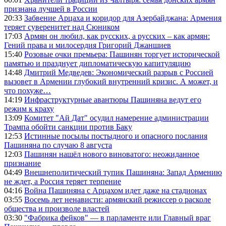
признана лучшей в России
20:33
Забвение Арцаха и коридор для Азербайджана: Армения
теряет суверенитет над Сюником
17:03
Армян он любил, как русских, а русских – как армян:
Гений права и милосердия Григорий Джаншиев
15:40
Розовые очки премьера: Пашинян торгует исторической
памятью и празднует дипломатическую капитуляцию
14:48
Дмитрий Медведев: Экономический разрыв с Россией
вызовет в Армении глубокий внутренний кризис. А может, и
что похуже…
14:19
Инфраструктурные авантюры Пашиняна ведут его
режим к краху
13:09
Комитет "Ай Дат" осудил намерение администрации
Трампа обойти санкции против Баку
12:53
Истинные посылы постыдного и опасного послания
Пашиняна по случаю 8 августа
12:03
Пашинян нашёл нового виноватого: неожиданное
признание
04:49
Внешнеполитический тупик Пашиняна: Запад Армению
не ждет, а Россия теряет терпение
04:16
Война Пашиняна с Арцахом идет даже на стадионах
03:55
Восемь лет ненависти: армянский режиссер о расколе
общества и произволе властей
03:30
"Фабрика фейков" — в парламенте или Главный враг