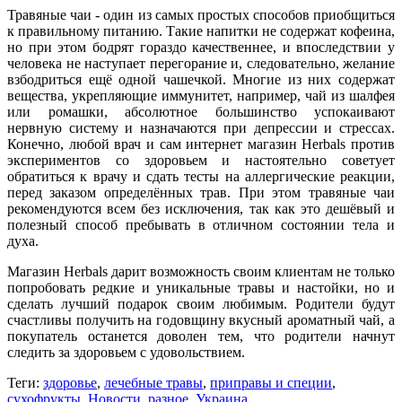
Травяные чаи - один из самых простых способов приобщиться
к правильному питанию. Такие напитки не содержат кофеина,
но при этом бодрят гораздо качественнее, и впоследствии у
человека не наступает перегорание и, следовательно, желание
взбодриться ещё одной чашечкой. Многие из них содержат
вещества, укрепляющие иммунитет, например, чай из шалфея
или ромашки, абсолютное большинство успокаивают
нервную систему и назначаются при депрессии и стрессах.
Конечно, любой врач и сам интернет магазин Herbals против
экспериментов со здоровьем и настоятельно советует
обратиться к врачу и сдать тесты на аллергические реакции,
перед заказом определённых трав. При этом травяные чаи
рекомендуются всем без исключения, так как это дешёвый и
полезный способ пребывать в отличном состоянии тела и
духа.
Магазин Herbals дарит возможность своим клиентам не только
попробовать редкие и уникальные травы и настойки, но и
сделать лучший подарок своим любимым. Родители будут
счастливы получить на годовщину вкусный ароматный чай, а
покупатель останется доволен тем, что родители начнут
следить за здоровьем с удовольствием.
Теги:
здоровье
,
лечебные травы
,
приправы и специи
,
сухофрукты
,
Новости
,
разное
,
Украина