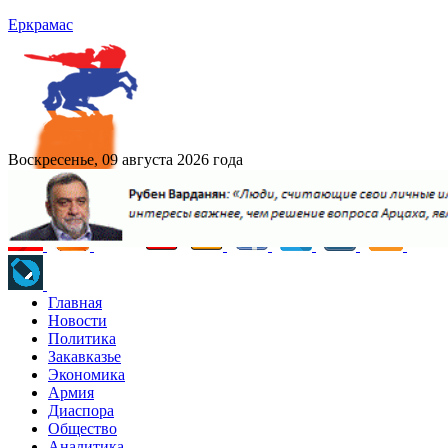
Еркрамас
Воскресенье, 09 августа 2026 года
Главная
Новости
Политика
Закавказье
Экономика
Армия
Диаспора
Общество
Аналитика