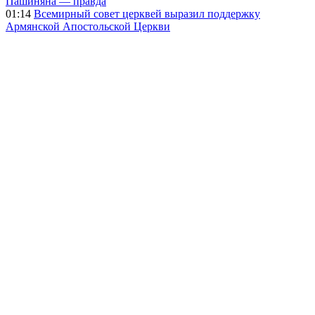
Пашиняна — правда
01:14
Всемирный совет церквей выразил поддержку
Армянской Апостольской Церкви