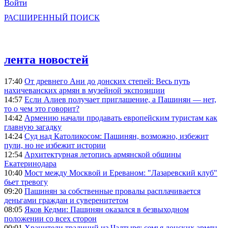
Войти
РАСШИРЕННЫЙ ПОИСК
лента новостей
17:40
От древнего Ани до донских степей: Весь путь
нахичеванских армян в музейной экспозиции
14:57
Если Алиев получает приглашение, а Пашинян — нет,
то о чем это говорит?
14:42
Армению начали продавать европейским туристам как
главную загадку
14:24
Суд над Католикосом: Пашинян, возможно, избежит
пули, но не избежит истории
12:54
Архитектурная летопись армянской общины
Екатеринодара
10:40
Мост между Москвой и Ереваном: "Лазаревский клуб"
бьет тревогу
09:20
Пашинян за собственные провалы расплачивается
деньгами граждан и суверенитетом
08:05
Яков Кедми: Пашинян оказался в безвыходном
положении со всех сторон
00:01
Хранители традиций из Чалтыря: семья донских армян