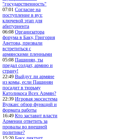
"государственность"
07:01
Согласие на
поступление в вуз:
ключевой этап для
абитуриента
06:08
Организатора
форума в Баку, Григория
Аветова, призвали
встретиться с
армянскими пленными
05:08
Пашинян, ты
предал солдат, армию и
страну!
22:49
Выйдут ли армяне
из комы, если Пашинян
посадит в тюрьму
Католикоса Всех Армян?
22:39
Игровая экосистема
Вулкан: обзор функций и
формата работы
16:49
Кто заставит власти
Армении ответить за
провалы во внешней
политике?
15:20
Баку диктует