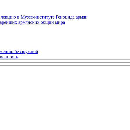
 лекцию в Музее-институте Геноцида армян
старейших армянских общин мира
рмению безоружной
твенность