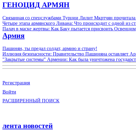
ГЕНОЦИД АРМЯН
Связанная со спецслужбами Турции Лилит Мкртчян прочитала
Четыре этапа армянского Ливана: Что происходит с одной из 
Палач в маске жертвы: Как Баку пытается присвоить Освенцим
Армия
Пашинян, ты предал солдат, армию и страну!
Иллюзия безопасности: Правительство Пашиняна оставляет А
"Закрытые системы" Армении: Как была уничтожена государс
Регистрация
Войти
РАСШИРЕННЫЙ ПОИСК
лента новостей