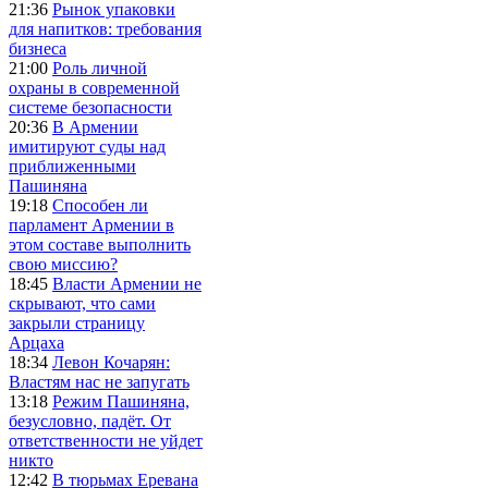
21:36
Рынок упаковки
для напитков: требования
бизнеса
21:00
Роль личной
охраны в современной
системе безопасности
20:36
В Армении
имитируют суды над
приближенными
Пашиняна
19:18
Способен ли
парламент Армении в
этом составе выполнить
свою миссию?
18:45
Власти Армении не
скрывают, что сами
закрыли страницу
Арцаха
18:34
Левон Кочарян:
Властям нас не запугать
13:18
Режим Пашиняна,
безусловно, падёт. От
ответственности не уйдет
никто
12:42
В тюрьмах Еревана