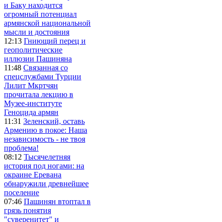
и Баку находится
огромный потенциал
армянской национальной
мысли и достояния
12:13
Гниющий перец и
геополитические
иллюзии Пашиняна
11:48
Связанная со
спецслужбами Турции
Лилит Мкртчян
прочитала лекцию в
Музее-институте
Геноцида армян
11:31
Зеленский, оставь
Армению в покое: Наша
независимость - не твоя
проблема!
08:12
Тысячелетняя
история под ногами: на
окраине Еревана
обнаружили древнейшее
поселение
07:46
Пашинян втоптал в
грязь понятия
"суверенитет" и