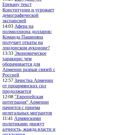
Еревану текст
Конституции и угрожает
демографической
экспансией
14:03
Афера на
полмиллиона долларов:
Команда Пашиняна
получает откаты на
лондонском аукционе?
13:33
Экономическое
харакири: чем
оборачивается для
Армении разрыв связей с
Россией
12:57
Зачистка Армении
от проармянских сил
продолжается
12:08
"Европейская
интеграция" Армении
начнется с приема
нелегальных мигрантов
11:41
Армянскими
политиками движут
алчность, жажда власти и
отсутствие