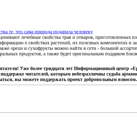
тва те, что сама природа подарила человеку
енивают лечебные свойства трав и отваров, приготовленных из
информацию о свойствах растений, их полезных компонентах и з
 также орехи и сухофрукты можно найти в сети - большой ассорт
ральных продуктов, а также будет оригинальным подарком близк
татели! Уже более тридцати лет Информационный центр «Ер
поддержке читателей, которым небезразличны судьба армянс
аться, вы можете поддержать проект добровольным взносом.