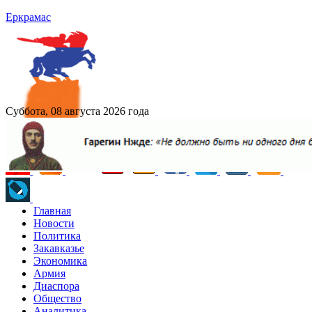
Еркрамас
Суббота, 08 августа 2026 года
Главная
Новости
Политика
Закавказье
Экономика
Армия
Диаспора
Общество
Аналитика