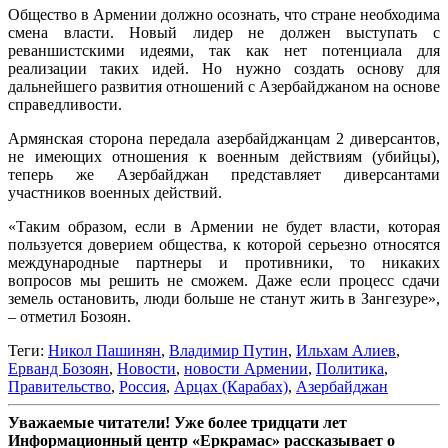
Общество в Армении должно осознать, что стране необходима
смена власти. Новый лидер не должен выступать с
реваншистскими идеями, так как нет потенциала для
реализации таких идей. Но нужно создать основу для
дальнейшего развития отношений с Азербайджаном на основе
справедливости.
Армянская сторона передала азербайджанцам 2 диверсантов,
не имеющих отношения к военным действиям (убийцы),
теперь же Азербайджан представляет диверсантами
участников военных действий.
«Таким образом, если в Армении не будет власти, которая
пользуется доверием общества, к которой серьезно относятся
международные партнеры и противники, то никаких
вопросов мы решить не сможем. Даже если процесс сдачи
земель остановить, люди больше не станут жить в Зангезуре»,
– отметил Бозоян.
Теги:
Никол Пашинян
,
Владимир Путин
,
Ильхам Алиев
,
Ерванд Бозоян
,
Новости
,
новости Армении
,
Политика
,
Правительство
,
Россия
,
Арцах (Карабах)
,
Азербайджан
Уважаемые читатели! Уже более тридцати лет
Информационный центр «Еркрамас» рассказывает о