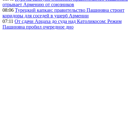
отрывает Армению от союзников
08:06
Турецкий капкан: правительство Пашиняна строит
коридоры для соседей в ущерб Армении
07:11
От сдачи Арцаха до суда над Католикосом: Режим
Пашиняна пробил очередное дно