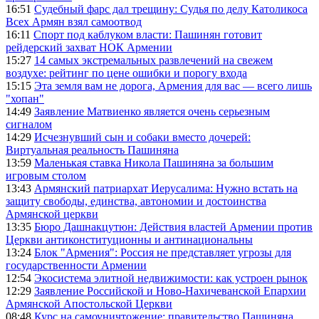
16:51
Судебный фарс дал трещину: Судья по делу Католикоса
Всех Армян взял самоотвод
16:11
Спорт под каблуком власти: Пашинян готовит
рейдерский захват НОК Армении
15:27
14 самых экстремальных развлечений на свежем
воздухе: рейтинг по цене ошибки и порогу входа
15:15
Эта земля вам не дорога, Армения для вас — всего лишь
"хопан"
14:49
Заявление Матвиенко является очень серьезным
сигналом
14:29
Исчезнувший сын и собаки вместо дочерей:
Виртуальная реальность Пашиняна
13:59
Маленькая ставка Никола Пашиняна за большим
игровым столом
13:43
Армянский патриархат Иерусалима: Нужно встать на
защиту свободы, единства, автономии и достоинства
Армянской церкви
13:35
Бюро Дашнакцутюн: Действия властей Армении против
Церкви антиконституционны и антинациональны
13:24
Блок "Армения": Россия не представляет угрозы для
государственности Армении
12:54
Экосистема элитной недвижимости: как устроен рынок
12:29
Заявление Российской и Ново-Нахичеванской Епархии
Армянской Апостольской Церкви
08:48
Курс на самоуничтожение: правительство Пашиняна