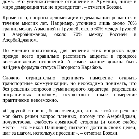
дома. Это уничижительное отношение к Армении, нигде в
мире демаркация так не проводится», – отметил Бозоян.
Кроме того, вопросы делимитации и демаркации решаются в
течение многих лет. Например, уточнено лишь около 70%
границ между Арменией и Грузией, около 60% между Грузией
и Азербайджаном, около 70% между Россией и
Азербайджаном.
По мнению политолога, для решения этих вопросов надо
прежде всего правильно расставить акценты в процессе
восстановления отношений. А самое важное: должна быть
найдена формула статуса Нагорного Карабаха.
Сложно отрицательно оценивать намерение открыть
транспортные коммуникации, но необходимо понимать, что
без решения вопросов гуманитарного характера, разрешения
пограничных проблем, осуществить такое намерение
практически невозможно.
«С другой стороны, было очевидно, что на этой встрече не
мог быть решен вопрос пленных, потому что Азербайджан,
почувствовав слабость армянской стороны (и самое слабое
место – это Никол Пашинян), пытается достичь своих целей,
шаг за шагом, используя прессинг», – отметил Бозоян.