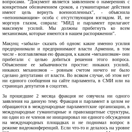
вопросами. "Документ является заявлением о намерениях с
конкретным обозначением сроков, а гуманитарные действия
имеют цель вернуть военнопленных", - объяснила
«непонимающим» особа с отсутствующим взглядом. И, не
моргнув глазом, соврала: "МИД и парламент прилагают
максимум усилий. Мы должны прибегнуть ко всем
механизмам, которые имеются в нашем распоряжении".
Макунц «забыла» сказать об одном: какие именно усилия
предпринимали и предпринимают власти Армении, в том
числе - возглавляемая ею фракция, к каким «механизмам» они
прибегали с целью добиться решения этого вопроса.
Объяснение ее забывчивости простое: никаких усилий,
никаких механизмов – ровным счетом ничего не было
сделано депутатами от власти. Во всяком случае, об этом нет
ни единого сообщения на сайте парламента, в СМИ или на
страницах депутатов в соцсетях.
За прошедшие 2 месяца фракция не озвучила ни одного
заявления на данную тему. Фракция и парламент в целом не
обращаются в международные парламентские организации, в
международные гуманитарные и правозащитные структуры,
ни один из ее членов не инициировал ни единого обсуждения
на международных площадках и не поднимал вопрос в
режиме видеоконференций. Если что-то и делалось на уровне