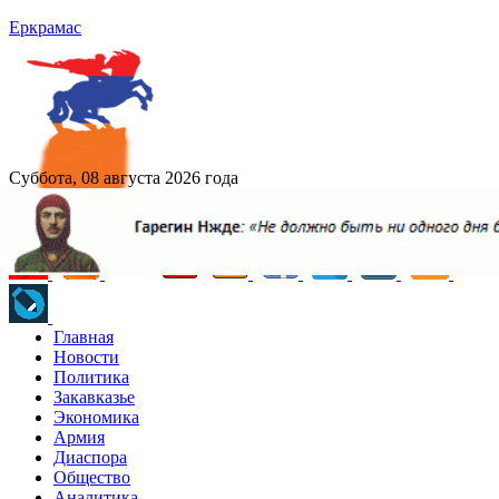
Еркрамас
Суббота, 08 августа 2026 года
Главная
Новости
Политика
Закавказье
Экономика
Армия
Диаспора
Общество
Аналитика