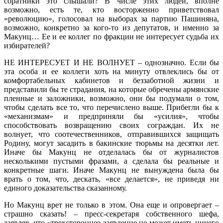
соратники это слышали? В числе этих людей, вполне
возможно, есть те, кто восторженно приветствовал
«революцию», голосовал на выборах за партию Пашиняна,
возможно, конкретно за кого-то из депутатов, и именно за
Макунц… Ее и ее коллег по фракции не интересует судьба их
избирателей?
НЕ ИНТЕРЕСУЕТ И НЕ ВОЛНУЕТ – однозначно. Если бы
эта особа и ее коллеги хоть на минуту отвлеклись бы от
комфортабельных кабинетов и беззаботной жизни и
представили бы те страдания, на которые обречены армянские
пленные и заложники, возможно, они бы подумали о том,
чтобы сделать все то, что перечислено выше. Прибегли бы к
«механизмам» и предприняли бы «усилия», чтобы
способствовать возвращению своих сограждан. Их не
волнует, что соотечественников, отправившихся защищать
Родину, могут засадить в бакинские тюрьмы на десятки лет.
Иначе бы Макунц не отделалась бы от журналистов
несколькими пустыми фразами, а сделала бы реальные и
конкретные шаги. Иначе Макунц не вынуждена была бы
врать о том, что, дескать, «все делается», не приведя ни
единого доказательства сказанному.
Но Макунц врет не только в этом. Она еще и опровергает –
страшно сказать! – пресс-секретаря собственного шефа,
заявляя, что «трехстороннее заявление не может иметь ничего