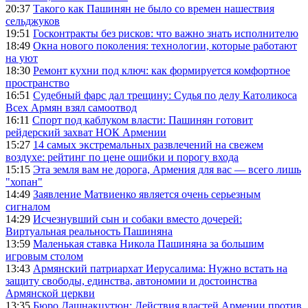
20:37
Такого как Пашинян не было со времен нашествия
сельджуков
19:51
Госконтракты без рисков: что важно знать исполнителю
18:49
Окна нового поколения: технологии, которые работают
на уют
18:30
Ремонт кухни под ключ: как формируется комфортное
пространство
16:51
Судебный фарс дал трещину: Судья по делу Католикоса
Всех Армян взял самоотвод
16:11
Спорт под каблуком власти: Пашинян готовит
рейдерский захват НОК Армении
15:27
14 самых экстремальных развлечений на свежем
воздухе: рейтинг по цене ошибки и порогу входа
15:15
Эта земля вам не дорога, Армения для вас — всего лишь
"хопан"
14:49
Заявление Матвиенко является очень серьезным
сигналом
14:29
Исчезнувший сын и собаки вместо дочерей:
Виртуальная реальность Пашиняна
13:59
Маленькая ставка Никола Пашиняна за большим
игровым столом
13:43
Армянский патриархат Иерусалима: Нужно встать на
защиту свободы, единства, автономии и достоинства
Армянской церкви
13:35
Бюро Дашнакцутюн: Действия властей Армении против