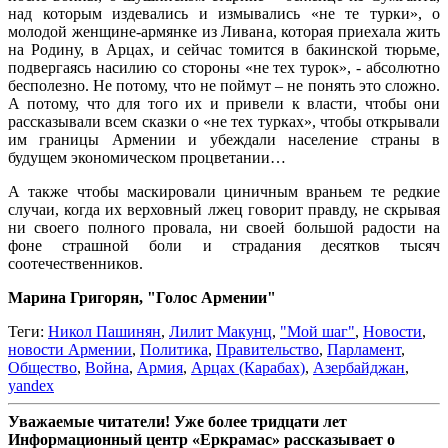
над которым издевались и измывались «не те турки», о
молодой женщине-армянке из Ливана, которая приехала жить
на Родину, в Арцах, и сейчас томится в бакинской тюрьме,
подвергаясь насилию со стороны «не тех турок», - абсолютно
бесполезно. Не потому, что не поймут – не понять это сложно.
А потому, что для того их и привели к власти, чтобы они
рассказывали всем сказки о «не тех турках», чтобы открывали
им границы Армении и убеждали население страны в
будущем экономическом процветании…
А также чтобы маскировали циничным враньем те редкие
случаи, когда их верховный лжец говорит правду, не скрывая
ни своего полного провала, ни своей большой радости на
фоне страшной боли и страдания десятков тысяч
соотечественников.
Марина Григорян, "Голос Армении"
Теги:
Никол Пашинян
,
Лилит Макунц
,
"Мой шаг"
,
Новости
,
новости Армении
,
Политика
,
Правительство
,
Парламент
,
Общество
,
Война
,
Армия
,
Арцах (Карабах)
,
Азербайджан
,
yandex
Уважаемые читатели! Уже более тридцати лет
Информационный центр «Еркрамас» рассказывает о