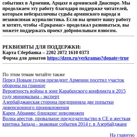
событиях в Армении, Арцахе и армянской Диаспоре. Мы
продолжаем эту работу благодаря поддержке читателей,
которым небезразличны судьба армянского народа и
независимая журналистика. Если вы цените нашу работу
и хотите, чтобы «Еркрамас» продолжал развиваться, вы
можете поддержать проект добровольным взносом.
РЕКВИЗИТЫ ДЛЯ ПОДДЕРЖКИ:
Карта Сбербанка – 2202 2072 1610 0373
Форма для донатов
https://dzen.ru/yerkramas?donate=true
По этим темам читайте также
Перед Новым годом президент Армении посетил участок
обороны на границе
Вероятность войны в зоне Карабахского конфликта в 2015
году минимальна - эксперт
Азербайджанская сторона предприняла две попытки
диверсионного проникновения
Карен Абрамян: блицкриг невозможен
Волна арестов, провальное председательство в СЕ и жесткая
критика Запада - знаковые события 2014 г. в Азербайджане
На главную