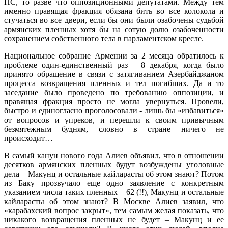
НС, то разве что оппозиционными депутатами. Между тем
именно правящая фракция обязана бить во все колокола и
стучаться во все двери, если бы они были озабочены судьбой
армянских пленных хотя бы на сотую долю озабоченности
сохранением собственного тела в парламентском кресле.
Национальное собрание Армении за 2 месяца обратилось к
проблеме один-единственный раз – 8 декабря, когда было
принято обращение в связи с затягиванием Азербайджаном
процесса возвращения пленных и тел погибших. Да и то
заседание было проведено по требованию оппозиции, и
правящая фракция просто не могла увернуться. Провели,
быстро и единогласно проголосовали - лишь бы «избавиться»
от вопросов и упреков, и перешли к своим привычным
безмятежным будням, словно в стране ничего не
происходит…
В самый канун нового года Алиев объявил, что в отношении
десятков армянских пленных будут возбуждены уголовные
дела – Макунц и остальные кайларасты об этом знают? Потом
из Баку прозвучало еще одно заявление с конкретным
указанием числа таких пленных – 62 (!!), Макунц и остальные
кайларасты об этом знают? В Москве Алиев заявил, что
«карабахский вопрос закрыт», тем самым желая показать, что
никакого возвращения пленных не будет – Макунц и ее