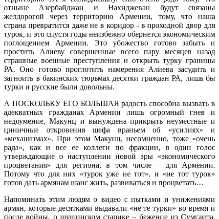
отныне Азербайджан и Нахиджеван будут связаны
желдорогой через территорию Армении, тому, что наша
страна превратится даже не в коридор - в проходной двор для
турок, и это спустя годы неизбежно обернется экономическим
поглощением Армении. Это убожество готово забыть и
простить Алиеву совершенные всего пару месяцев назад
страшные военные преступления и открыть турку границы
РА. Оно готово проглотить намерения Алиева засудить и
загноить в бакинских тюрьмах десятки граждан РА, лишь бы
турки и русские были довольны.
А ПОСКОЛЬКУ ЕГО БОЛЬШАЯ радость способна вызвать в
адекватных гражданах Армении лишь огромный гнев и
недоумение, Макунц и вынуждена прикрыть неуместные и
циничные откровения шефа враньем об «усилиях» и
«механизмах». При этом Макунц, несомненно, тоже «очень
рада», как и все ее коллеги по фракции, в один голос
утверждающие о наступлении новой эры «экономического
процветания» для региона, в том числе – для Армении.
Потому что для них «турок уже не тот», и «не тот турок»
готов дать армянам шанс жить, развиваться и процветать…
Напоминать этим людям о видео с пытками и унижениями
армян, которые десятками выдавали «не те турки» во время и
после войны, о шушинском старике – беженце из Сумгаита,