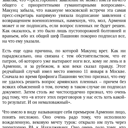
общего с приоритетными гуманитарными вопросами».
Макунц забыла, что накануне московской встречи эта самая
пресс-секретарь напрямую увязала подписание заявления с
возвращением военнопленных, намекнув, что, мол, Армения
может и не подписать, если вопрос пленных не будет решен.
Как оказалось, и это было лишь пустопорожней болтовней и
враньем, ибо их общий шеф Пашинян покорно подписал все,
на что ему указали.
Есть еще одна причина, по которой Макунц врет. Как ни
парадоксально, она связана с тем обстоятельством, что ее
патрон, об которого уже вытирают ноги все, кому не лень и в
Армении, и за рубежом, в кои веки сказал правду. Этот
редчайший случай имел место именно 11 января в Москве.
Сначала во время брифинга Пашинян честно признал, что ему
не удалось решить вопрос армянских пленных – причем без
всяких объяснений о том, почему в таком случае он подписал
документ. Затем столь же чистосердечно признал, что очень
рад тому, что «в итоге этих переговоров у нас есть хоть какой-
то результат. И он немаловажный».
Что имело в виду называющее себя премьером Армении лицо,
понять несложно. Оно очень радо тому, что исполнило
вожделенную, вековую мечту турок: открыло им путь через
территорию РА к Нахиджевану. Оно очень радо тому, что