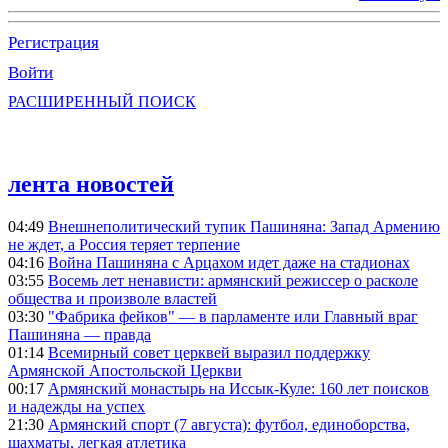
Регистрация
Войти
РАСШИРЕННЫЙ ПОИСК
лента новостей
04:49
Внешнеполитический тупик Пашиняна: Запад Армению
не ждет, а Россия теряет терпение
04:16
Война Пашиняна с Арцахом идет даже на стадионах
03:55
Восемь лет ненависти: армянский режиссер о расколе
общества и произволе властей
03:30
"Фабрика фейков" — в парламенте или Главный враг
Пашиняна — правда
01:14
Всемирный совет церквей выразил поддержку
Армянской Апостольской Церкви
00:17
Армянский монастырь на Иссык-Куле: 160 лет поисков
и надежды на успех
21:30
Армянский спорт (7 августа): футбол, единоборства,
шахматы, легкая атлетика