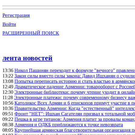
Регистрация
Войти
РАСШИРЕННЫЙ ПОИСК
лента новостей
13:36
Никол Пашинян переходит к формуле "вечного" правлен
13:22
Закон силы вместо силы закона: Давид Ишханян о судили
13:08
Попытка переписать историю и стать властью в армянско
12:49
Драматическое падение Армении: товарооборот с Россией
12:30
Электронные библиотеки: почему чтение уходит в онлай
11:28
Электронные платежи: почему современному бизнесу ва
10:56
Католикос Всех Армян и 6 епископов примут участие в п
10:36
Правительство Армении: Когда "естественный" интеллек
09:51
Фронт "НЕТ": Ишхан Сагателян призвал к тотальной моб
09:22
Пешка в игре титанов: Армения платит за провалы ком
08:38
Армения и ОДКБ приближаются к точке невозврата
08:05
Крупнейшая армянская благотворительная организация 