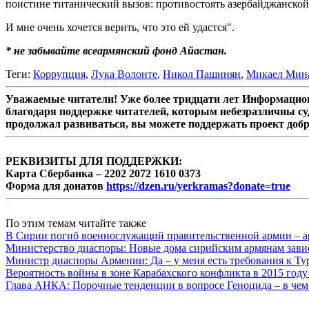
поистине титанический вызов: противостоять азербайджанской
И мне очень хочется верить, что это ей удастся".
* не забывайте всеармянский фонд Айастан.
Теги:
Коррупция
,
Лука Волонте
,
Никол Пашинян
,
Микаел Мин
Уважаемые читатели! Уже более тридцати лет Информацион
благодаря поддержке читателей, которым небезразличны су
продолжал развиваться, вы можете поддержать проект доб
РЕКВИЗИТЫ ДЛЯ ПОДДЕРЖКИ:
Карта Сбербанка – 2202 2072 1610 0373
Форма для донатов
https://dzen.ru/yerkramas?donate=true
По этим темам читайте также
В Сирии погиб военнослужащий правительственной армии – а
Министерство диаспоры: Новые дома сирийским армянам завис
Министр диаспоры Армении: Да – у меня есть требования к Ту
Вероятность войны в зоне Карабахского конфликта в 2015 году
Глава АНКА: Порочные тенденции в вопросе Геноцида – в чем