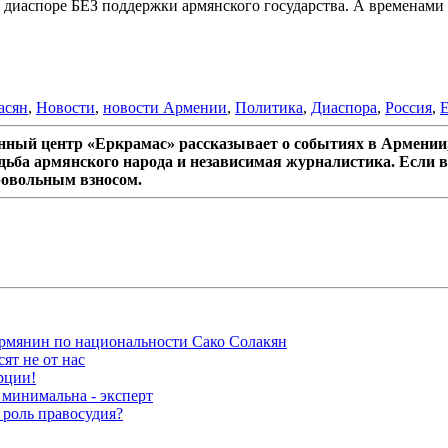
 диаспоре БЕЗ поддержки армянского государства. А временами 
асян
,
Новости
,
новости Армении
,
Политика
,
Диаспора
,
Россия
,
ный центр «Еркрамас» рассказывает о событиях в Армении,
дьба армянского народа и независимая журналистика. Если в
ровольным взносом.
рмянин по национальности Сако Солакян
ят не от нас
рции!
 минимальна - эксперт
 роль правосудия?