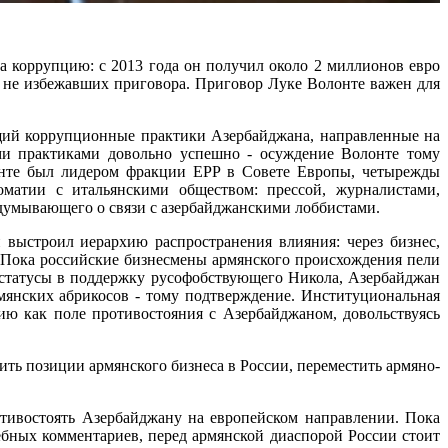
за коррупцию: с 2013 года он получил около 2 миллионов евро
 не избежавших приговора. Приговор Луке Волонте важен для
ющий коррупционные практики Азербайджана, направленные на
ми практиками довольно успешно - осуждение Волонте тому
онте был лидером фракции EPP в Совете Европы, четырежды
оматии с итальянскими обществом: прессой, журналистами,
одумывающего о связи с азербайджанскими лоббистами.
выстроил иерархию распространения влияния: через бизнес,
. Пока российские бизнесмены армянского происхождения пели
 статусы в поддержку русофобствующего Никола, Азербайджан
янских абрикосов - тому подтверждение. Институциональная
ию как поле противостояния с Азербайджаном, довольствуясь
ить позиции армянского бизнеса в России, переместить армяно-
отивостоять Азербайджану на европейском направлении. Пока
ных комментариев, перед армянской диаспорой России стоит