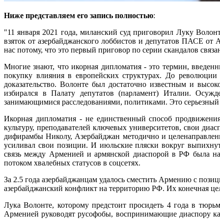
Ниже представляем его запись полностью
:
"11 января 2021 года, миланский суд приговорил Луку Волонт
взяток от азербайджанского лоббистов и депутатов ПАСЕ от
нас потому, что это первый приговор по серии скандалов связ
Многие знают, что икорная дипломатия - это термин, введе
покупку влияния в европейских структурах. До революции 
доказательство. Волонте был достаточно известным и высо
избирался в Палату депутатов (парламент) Италии. Осужд
занимающимися расследованиями, политиками. Это серьезный 
Икорная дипломатия - не единственный способ продвижения
культуру, преподавателей ключевых университетов, свои диа
дифирамбы Николу, Азербайджан методично и целенаправленн
усиливал свои позиции. И июльские пляски вокруг выпихну
связь между Арменией и армянской диаспорой в РФ была нар
потоком хвалебных статусов в соцсетях.
За 2.5 года азербайджанцам удалось сместить Армению с позиц
азербайджанский конфликт на территорию РФ. Их конечная цель
Лука Волонте, которому предстоит просидеть 4 года в тюрь
Арменией руководят русофобы, воспринимающие диаспору ка