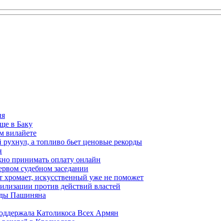
ия
ще в Баку
м вилайете
 рухнул, а топливо бьет ценовые рекорды
н
жно принимать оплату онлайн
ервом судебном заседании
т хромает, искусственный уже не поможет
илизации против действий властей
анды Пашиняна
поддержала Католикоса Всех Армян