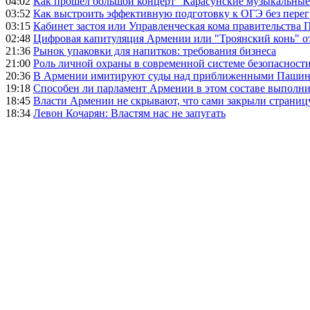
04:02
Как прошел большой концерт "Карасунские музыкальные 
03:52
Как выстроить эффективную подготовку к ОГЭ без перег
03:15
Кабинет застоя или Управленческая кома правительства
02:48
Цифровая капитуляция Армении или "Троянский конь" 
21:36
Рынок упаковки для напитков: требования бизнеса
21:00
Роль личной охраны в современной системе безопасност
20:36
В Армении имитируют суды над приближенными Пашин
19:18
Способен ли парламент Армении в этом составе выполн
18:45
Власти Армении не скрывают, что сами закрыли страниц
18:34
Левон Кочарян: Властям нас не запугать