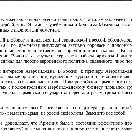
е, известного итальянского политика, к 4-м годам заключения 
 Азербайджана Эльхана Сулейманова и Муслима Мамедова, тоже
анных с икорной дипломатией.
нный в оборот и подхваченный европейской прессой, обознача
2018-го, армянская дипломатия активно боролась с подобны
копоставленным политиком: до коррупционного скандала Вол
ение Волонте - результат серьезной работы армянской дипл
сигнал для любого европейского политика, связанного, либо п
 интересов Азербайджана. В России, к примеру, Азербайджан 
споральные организации, купленных журналистов и аналитиков
о создавал лояльные активы. Пока российские армяне писали
тых с подконтрольных азербайджанскому бизнесу площадок арм
ушена - армянское государство перестало рассматривать Росс
ии основного российского союзника и партнера в регионе, ослаб
 - выдавить армян из российской элиты. Заменить нас собой.
ме, доказывает, что Армения была в состоянии эффективно пр
к кошелек* для выплаты премий чиновникам и источник хвалеб