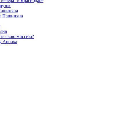
вечера" в Краснодаре
рузок
 Пашиняна
от Пашиняна
и
яна
ить свою миссию?
у Арцаха