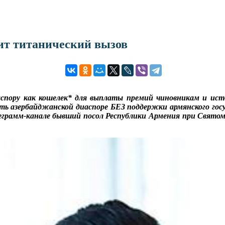
ит титанический вызов
спору как кошелек* для выплаты премий чиновникам и исто
 азербайджанской диаспоре БЕЗ поддержки армянского госуд
елеграмм-канале бывший посол Республики Армения при Свято