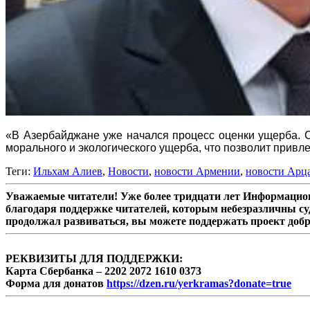
«В Азербайджане уже начался процесс оценки ущерба. С
морального и экологического ущерба, что позволит прив
Теги:
Ильхам Алиев
,
Новости
,
новости Армении
,
новости Арц
Уважаемые читатели! Уже более тридцати лет Информацион
благодаря поддержке читателей, которым небезразличны су
продолжал развиваться, вы можете поддержать проект доб
РЕКВИЗИТЫ ДЛЯ ПОДДЕРЖКИ:
Карта Сбербанка – 2202 2072 1610 0373
Форма для донатов
https://dzen.ru/yerkramas?donate=true