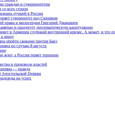
ми граждан и суверенитетом
 со всех сторон
ризнана лучшей в России
теряет суверенитет над Сюником
ений права и милосердия Григорий Джаншиев
 памятью и празднует дипломатическую капитуляцию
овет в Армении глубокий внутренний кризис. А может, и что 
к краху
мпа обойти санкции против Баку
няна по случаю 8 августа
ание
ждет, а Россия теряет терпение
ества и произволе властей
шиняна — правда
й Апостольской Церкви
 надежды на успех