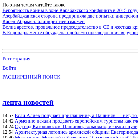
По этим темам читайте также
Вероятность войны в зоне Карабахского конфликта в 2015 году
Азербайджанская сторона предприняла две попытки диверсио
Карен Абрамян: блицкриг невозможен
Волна арестов, провальное председательство в СЕ и жесткая кр
В Европарламенте обсуждена проблема преследования верую
Регистрация
Войти
РАСШИРЕННЫЙ ПОИСК
лента новостей
14:57
Если Алиев получает приглашение, а Пашинян — нет, то 
14:42
Армению начали продавать европейским туристам как гл
14:24
Суд над Католикосом: Пашинян, возможно, избежит пули,
12:54
Архитектурная летопись армянской общины Екатеринода
10:40
Мост между Москвой и Ереваном: "Лазаревский клуб" бь