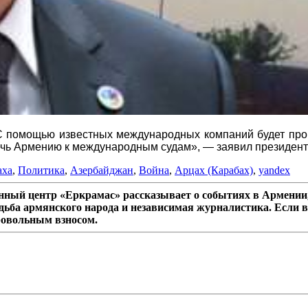
 помощью известных международных компаний будет пров
лечь Армению к международным судам», — заявил президен
аха
,
Политика
,
Азербайджан
,
Война
,
Арцах (Карабах)
,
yandex
ный центр «Еркрамас» рассказывает о событиях в Армении,
дьба армянского народа и независимая журналистика. Если в
ровольным взносом.