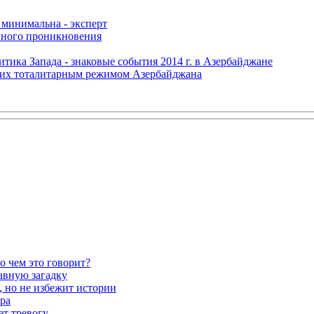
 минимальна - эксперт
нного проникновения
итика Запада - знаковые события 2014 г. в Азербайджане
щих тоталитарным режимом Азербайджана
о чем это говорит?
авную загадку
 но не избежит истории
ра
ет тревогу