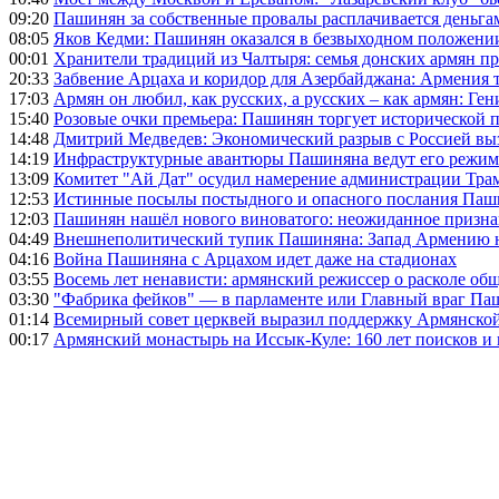
09:20
Пашинян за собственные провалы расплачивается деньга
08:05
Яков Кедми: Пашинян оказался в безвыходном положении
00:01
Хранители традиций из Чалтыря: семья донских армян п
20:33
Забвение Арцаха и коридор для Азербайджана: Армения 
17:03
Армян он любил, как русских, а русских – как армян: Г
15:40
Розовые очки премьера: Пашинян торгует исторической
14:48
Дмитрий Медведев: Экономический разрыв с Россией выз
14:19
Инфраструктурные авантюры Пашиняна ведут его режим 
13:09
Комитет "Ай Дат" осудил намерение администрации Тра
12:53
Истинные посылы постыдного и опасного послания Паши
12:03
Пашинян нашёл нового виноватого: неожиданное призн
04:49
Внешнеполитический тупик Пашиняна: Запад Армению не 
04:16
Война Пашиняна с Арцахом идет даже на стадионах
03:55
Восемь лет ненависти: армянский режиссер о расколе общ
03:30
"Фабрика фейков" — в парламенте или Главный враг Па
01:14
Всемирный совет церквей выразил поддержку Армянско
00:17
Армянский монастырь на Иссык-Куле: 160 лет поисков и