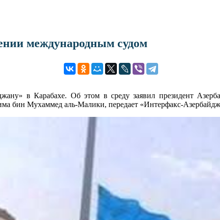
мении международным судом
джану» в Карабахе. Об этом в среду заявил президент Азер
лима бин Мухаммед аль-Малики, передает «Интерфакс-Азербайдж