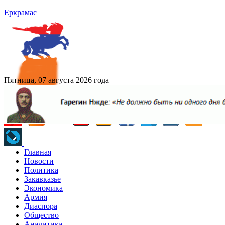
Еркрамас
Пятница, 07 августа 2026 года
Главная
Новости
Политика
Закавказье
Экономика
Армия
Диаспора
Общество
Аналитика