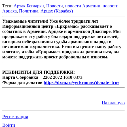
Теги:
Артак Бегларян
,
Новости
,
новости Армении
,
новости
Арцаха
,
Политика
,
Арцах (Карабах)
Уважаемые читатели! Уже более тридцати лет
Информационный центр «Еркрамас» рассказывает о
событиях в Армении, Арцахе и армянской Диаспоре. Мы
продолжаем эту работу благодаря поддержке читателей,
которым небезразличны судьба армянского народа и
независимая журналистика. Если вы цените нашу работу
и хотите, чтобы «Еркрамас» продолжал развиваться, вы
можете поддержать проект добровольным взносом.
РЕКВИЗИТЫ ДЛЯ ПОДДЕРЖКИ:
Карта Сбербанка – 2202 2072 1610 0373
Форма для донатов
https://dzen.ru/yerkramas?donate=true
На главную
Регистрация
Войти