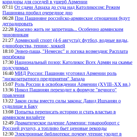
коридоры для соседей в ущерб Армении
07:11
От сдачи Арцаха до суда над Католикосом: Режим
Пашиняна пробил очередное дно
06:28
При Пашиняне российско-армянские отношения будут
деградировать
22:28
Красиво жить не запретишь... Особенно армянским
чиновникам
21:27
Армянский спорт (4-6 августа): футбол, водные виды,
единоборства, теннис, хоккей
18:10
Энвер-паша, "Немесис" и логика возмездия: Расплата
неизбежна
17:30
Национальный позор: Католикос Всех Армян на скамье
подсудимых
16:40
МИД России: Пашинян уготовил Армении роль
"низкозатратного предприятия" Запада
15:07
Роль России в освобождении Армении (XVIII–XX вв.)
13:36
Никол Пашинян переходит к формуле "вечного"
правления
13:22
Закон силы вместо силы закона: Давид Ишханян о
судилище в Баку
13:08
Попытка переписать историю и стать властью в
армянском вилайете
12:49
Драматическое падение Армении: товарооборот с
Россией рухнул, а топливо бьет ценовые рекорды
12:30
Электронные библиотеки: почему чтение уходит в