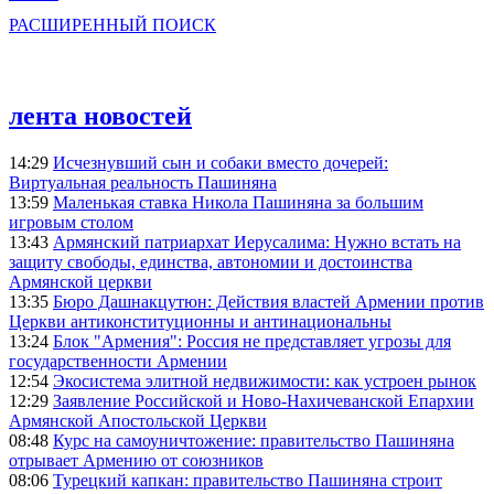
РАСШИРЕННЫЙ ПОИСК
лента новостей
14:29
Исчезнувший сын и собаки вместо дочерей:
Виртуальная реальность Пашиняна
13:59
Маленькая ставка Никола Пашиняна за большим
игровым столом
13:43
Армянский патриархат Иерусалима: Нужно встать на
защиту свободы, единства, автономии и достоинства
Армянской церкви
13:35
Бюро Дашнакцутюн: Действия властей Армении против
Церкви антиконституционны и антинациональны
13:24
Блок "Армения": Россия не представляет угрозы для
государственности Армении
12:54
Экосистема элитной недвижимости: как устроен рынок
12:29
Заявление Российской и Ново-Нахичеванской Епархии
Армянской Апостольской Церкви
08:48
Курс на самоуничтожение: правительство Пашиняна
отрывает Армению от союзников
08:06
Турецкий капкан: правительство Пашиняна строит