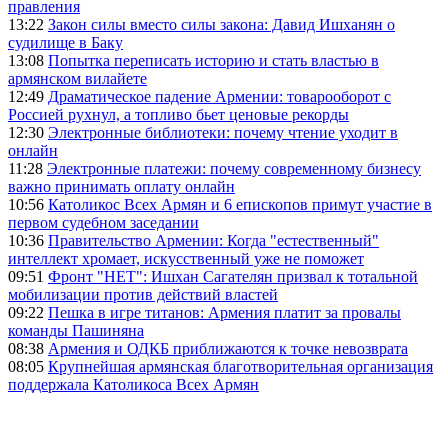
правления
13:22
Закон силы вместо силы закона: Давид Ишханян о
судилище в Баку
13:08
Попытка переписать историю и стать властью в
армянском вилайете
12:49
Драматическое падение Армении: товарооборот с
Россией рухнул, а топливо бьет ценовые рекорды
12:30
Электронные библиотеки: почему чтение уходит в
онлайн
11:28
Электронные платежи: почему современному бизнесу
важно принимать оплату онлайн
10:56
Католикос Всех Армян и 6 епископов примут участие в
первом судебном заседании
10:36
Правительство Армении: Когда "естественный"
интеллект хромает, искусственный уже не поможет
09:51
Фронт "НЕТ": Ишхан Сагателян призвал к тотальной
мобилизации против действий властей
09:22
Пешка в игре титанов: Армения платит за провалы
команды Пашиняна
08:38
Армения и ОДКБ приближаются к точке невозврата
08:05
Крупнейшая армянская благотворительная организация
поддержала Католикоса Всех Армян