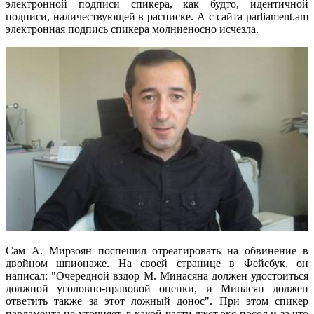
электронной подписи спикера, как будто, идентичной
подписи, наличествующей в расписке. А с сайта parliament.am
электронная подпись спикера молниеносно исчезла.
Сам А. Мирзоян поспешил отреагировать на обвинение в
двойном шпионаже. На своей странице в Фейсбук, он
написал: "Очередной вздор М. Минасяна должен удостоиться
должной уголовно-правовой оценки, и Минасян должен
ответить также за этот ложный донос". При этом спикер
парламента не уточняет, в какой части лжет экс-посол и за что