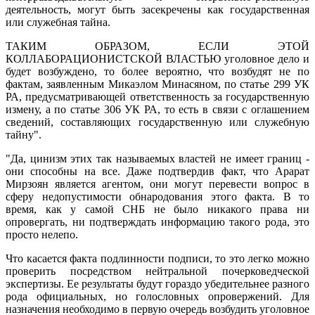
деятельность, могут быть засекречены как государственная
или служебная тайна.
ТАКИМ ОБРАЗОМ, ЕСЛИ ЭТОЙ
КОЛЛАБОРАЦИОНИСТСКОЙ ВЛАСТЬЮ уголовное дело и
будет возбуждено, то более вероятно, что возбудят не по
фактам, заявленным Микаэлом Минасяном, по статье 299 УК
РА, предусматривающей ответственность за государственную
измену, а по статье 306 УК РА, то есть в связи с оглашением
сведений, составляющих государственную или служебную
тайну".
"Да, цинизм этих так называемых властей не имеет границ -
они способны на все. Даже подтвердив факт, что Арарат
Мирзоян является агентом, они могут перевести вопрос в
сферу недопустимости обнародования этого факта. В то
время, как у самой СНБ не было никакого права ни
опровергать, ни подтверждать информацию такого рода, это
просто нелепо.
Что касается факта подлинности подписи, то это легко можно
проверить посредством нейтральной почерковедческой
экспертизы. Ее результаты будут гораздо убедительнее разного
рода официальных, но голословных опровержений. Для
назначения необходимо в первую очередь возбудить уголовное