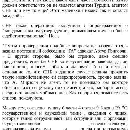
должен ответить: что он не является агентом Турции, агентом
СНБ или кем-то еще? Этот маленький нюанс так и остался
загадкой…
СНБ также оперативно выступила с опровержением о
"заведомо ложном утверждении, не имеющем ничего общего
с действительностью". Но…
"Путем опровержения подобные вопросы не разрешаются, -
заявил постоянный собеседник "ГА" адвокат Артур Григорян.
- С другой стороны, было бы странно, даже смешно
представить, если бы СНБ во всеуслышание заявила: да, он
наш шпион, просим любить и жаловать. А если взять за
основание то, что СНБ в данном случае решила проявить
такую несвойственную ей сверхпрозрачность, срочно заявив,
что А. Мирзоян не агент, то не помешало бы конторе
объявить: а кто еще там у них не агент, а кто, наоборот, агент,
среди оставшихся мойшаговцев. Как говорится, огласите весь
список, пожалуйста.
Между тем, согласно пункту б части 4 статьи 9 Закона РА "О
государственной и служебной тайне", сведения о лицах,
которые тайно сотрудничают или сотрудничали с органами,
осуществляющими разведывательную,
контрразведывательную и оперативно-розыскную