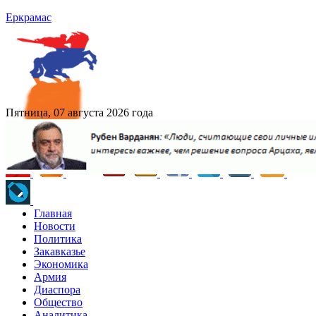
Еркрамас
Пятница, 07 августа 2026 года
Главная
Новости
Политика
Закавказье
Экономика
Армия
Диаспора
Общество
Аналитика