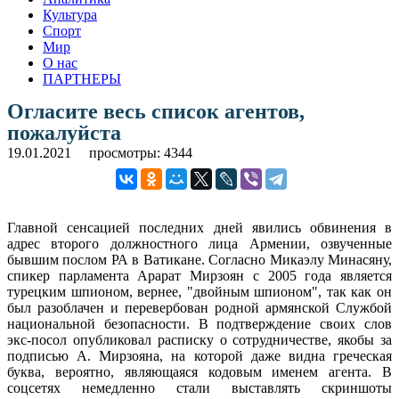
Культура
Спорт
Мир
О нас
ПАРТНЕРЫ
Огласите весь список агентов,
пожалуйста
19.01.2021
просмотры: 4344
Главной сенсацией последних дней явились обвинения в
адрес второго должностного лица Армении, озвученные
бывшим послом РА в Ватикане. Согласно Микаэлу Минасяну,
спикер парламента Арарат Мирзоян с 2005 года является
турецким шпионом, вернее, "двойным шпионом", так как он
был разоблачен и перевербован родной армянской Службой
национальной безопасности. В подтверждение своих слов
экс-посол опубликовал расписку о сотрудничестве, якобы за
подписью А. Мирзояна, на которой даже видна греческая
буква, вероятно, являющаяся кодовым именем агента. В
соцсетях немедленно стали выставлять скриншоты