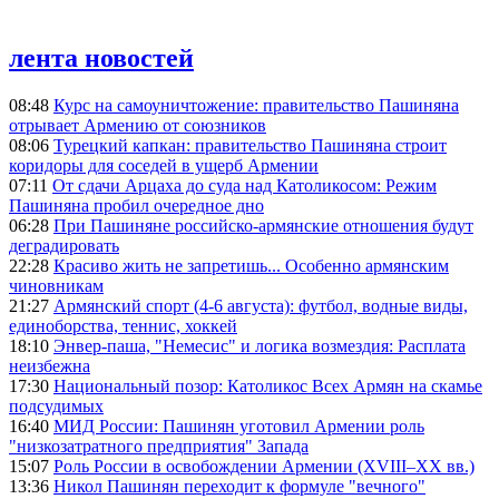
лента новостей
08:48
Курс на самоуничтожение: правительство Пашиняна
отрывает Армению от союзников
08:06
Турецкий капкан: правительство Пашиняна строит
коридоры для соседей в ущерб Армении
07:11
От сдачи Арцаха до суда над Католикосом: Режим
Пашиняна пробил очередное дно
06:28
При Пашиняне российско-армянские отношения будут
деградировать
22:28
Красиво жить не запретишь... Особенно армянским
чиновникам
21:27
Армянский спорт (4-6 августа): футбол, водные виды,
единоборства, теннис, хоккей
18:10
Энвер-паша, "Немесис" и логика возмездия: Расплата
неизбежна
17:30
Национальный позор: Католикос Всех Армян на скамье
подсудимых
16:40
МИД России: Пашинян уготовил Армении роль
"низкозатратного предприятия" Запада
15:07
Роль России в освобождении Армении (XVIII–XX вв.)
13:36
Никол Пашинян переходит к формуле "вечного"