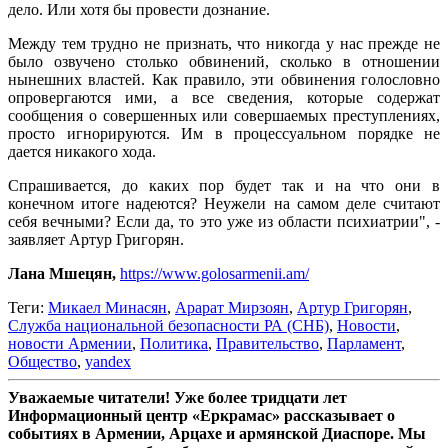
дело. Или хотя бы провести дознание.
Между тем трудно не признать, что никогда у нас прежде не
было озвучено столько обвинений, сколько в отношении
нынешних властей. Как правило, эти обвинения голословно
опровергаются ими, а все сведения, которые содержат
сообщения о совершенных или совершаемых преступлениях,
просто игнорируются. Им в процессуальном порядке не
дается никакого хода.
Спрашивается, до каких пор будет так и на что они в
конечном итоге надеются? Неужели на самом деле считают
себя вечными? Если да, то это уже из области психиатрии", -
заявляет Артур Григорян.
Лана Мшецян,
https://www.golosarmenii.am/
Теги:
Микаел Минасян
,
Арарат Мирзоян
,
Артур Григорян
,
Служба национальной безопасности РА (СНБ)
,
Новости
,
новости Армении
,
Политика
,
Правительство
,
Парламент
,
Общество
,
yandex
Уважаемые читатели! Уже более тридцати лет
Информационный центр «Еркрамас» рассказывает о
событиях в Армении, Арцахе и армянской Диаспоре. Мы