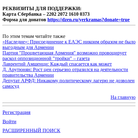
РЕКВИЗИТЫ ДЛЯ ПОДДЕРЖКИ:
Карта Сбербанка – 2202 2072 1610 0373
Форма для донатов
https://dzen.ru/yerkramas?donate=true
По этим темам читайте также
«Наследие»: Присоединение к ЕАЭС никоим образом не было
выгодным для Армении
Партия "Процветающая Армения" возможно провоцирует
раскол оппозиционной "тройки" – газета
Лаврентий Амшенци: Каждый спасается как может
Д. Арутюнян: Рост цен серьезно отразился на деятельности
правительства Армении
Депутат АРФД: Никакому политическому лагерю не дозволен
самосуд
На главную
Регистрация
Войти
РАСШИРЕННЫЙ ПОИСК