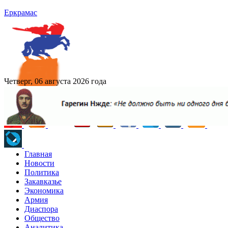
Еркрамас
Четверг, 06 августа 2026 года
Главная
Новости
Политика
Закавказье
Экономика
Армия
Диаспора
Общество
Аналитика