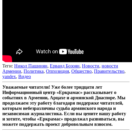
Теги:
Никол Пашинян
,
Ерванд Бозоян
,
Новости
,
новости
Армении
,
Политика
,
Оппозиция
,
Общество
,
Правительство
,
yandex
,
Видео
Уважаемые читатели! Уже более тридцати лет
Информационный центр «Еркрамас» рассказывает о
событиях в Армении, Арцахе и армянской Диаспоре. Мы
продолжаем эту работу благодаря поддержке читателей,
которым небезразличны судьба армянского народа и
независимая журналистика. Если вы цените нашу работу
и хотите, чтобы «Еркрамас» продолжал развиваться, вы
можете поддержать проект добровольным взносом.