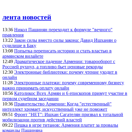
лента новостей
13:36
Никол Пашинян переходит к формуле "вечного"
правления
13:22
Закон силы вместо силы закона: Давид Ишханян о
судилище в Баку
13:08
Попытка переписать историю и стать властью в
армянском вилайете
12:49
Драматическое падение Армении: товарооборот с
Россией рухнул, а топливо бьет ценовые рекорды
12:30
Электронные библиотеки: почему чтение уходит в
онлайн
11:28
Электронные платежи: почему современному бизнесу
важно принимать оплату онлайн
10:56
Католикос Всех Армян и 6 епископов примут участие в
первом судебном заседании
10:36
Правительство Армении: Когда "естественный"
интеллект хромает, искусственный уже не поможет
09:51
Фронт "НЕТ": Ишхан Сагателян призвал к тотальной
мобилизации против действий властей
09:22
Пешка в игре титанов: Армения платит за провалы
команды Пашиняна