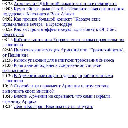
08:38
Армения и ОДКБ приближаются к точке невозврата
08:05
Крупнейшая армянская благотворительная организация
поддержала Католикоса Всех Армян
04:02
Как прошел большой концерт "Карасунские
музыкальные вечера" в Краснодаре
03:52
Как выстроить эффективную подготовку к ОГЭ без
перегрузок
03:15
Кабинет застоя или Управленческая кома правительства
Пашиняна
02:48
Цифровая капитуляция Армении или "Троянский конь"
от Пашиняна
21:36
Рынок упаковки для напитков: требования бизнеса
21:00
Роль личной охраны в современной системе
безопасности
20:36
В Армении имитируют суды над приближенными
Пашиняна
19:18
Способен ли парламент Армении в этом составе
выполнить свою миссию?
18:45
Власти Армении не скрывают, что сами закрыли
страницу Арцаха
18:34
Левон Кочарян: Властям нас не запугать