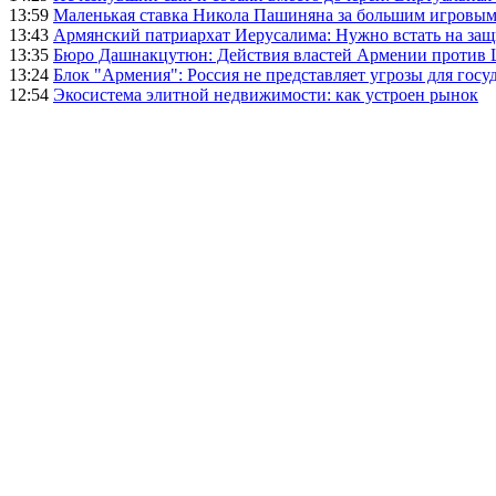
13:59
Маленькая ставка Никола Пашиняна за большим игровым
13:43
Армянский патриархат Иерусалима: Нужно встать на защ
13:35
Бюро Дашнакцутюн: Действия властей Армении против 
13:24
Блок "Армения": Россия не представляет угрозы для гос
12:54
Экосистема элитной недвижимости: как устроен рынок