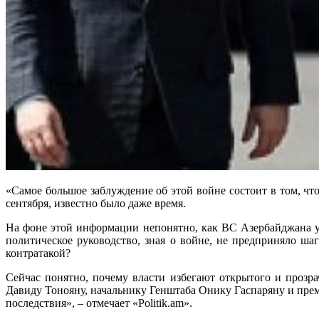
«Самое большое заблуждение об этой войне состоит в том, что
сентября, известно было даже время.
На фоне этой информации непонятно, как ВС Азербайджана у
политическое руководство, зная о войне, не предприняло ш
контратакой?
Сейчас понятно, почему власти избегают открытого и прозр
Давиду Тонояну, начальнику Генштаба Онику Гаспаряну и пр
последствия», – отмечает «Рolitik.am».