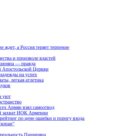
ждет, а Россия теряет терпение
ества и произволе властей
шиняна — правда
й Апостольской Церкви
 надежды на успех
аты, легкая атлетика
жуков
а уют
остранство
сех Армян взял самоотвод
ий захват НОК Армении
 рейтинг по цене ошибки и порогу входа
"хопан"
 реальность Пашиняна