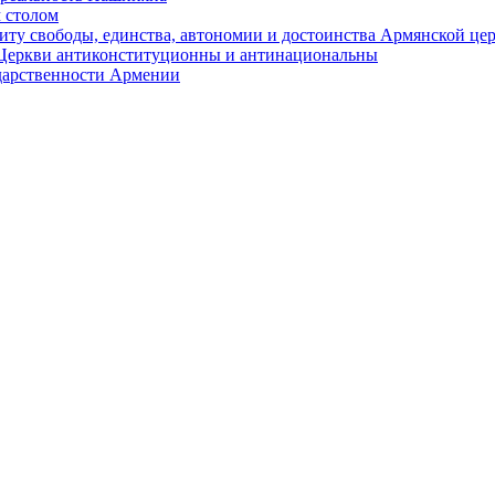
 столом
иту свободы, единства, автономии и достоинства Армянской це
Церкви антиконституционны и антинациональны
ударственности Армении