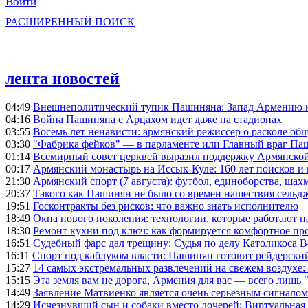
Войти
РАСШИРЕННЫЙ ПОИСК
лента новостей
04:49
Внешнеполитический тупик Пашиняна: Запад Армению не 
04:16
Война Пашиняна с Арцахом идет даже на стадионах
03:55
Восемь лет ненависти: армянский режиссер о расколе общ
03:30
"Фабрика фейков" — в парламенте или Главный враг Па
01:14
Всемирный совет церквей выразил поддержку Армянско
00:17
Армянский монастырь на Иссык-Куле: 160 лет поисков и
21:30
Армянский спорт (7 августа): футбол, единоборства, шахм
20:37
Такого как Пашинян не было со времен нашествия сельд
19:51
Госконтракты без рисков: что важно знать исполнителю
18:49
Окна нового поколения: технологии, которые работают н
18:30
Ремонт кухни под ключ: как формируется комфортное пр
16:51
Судебный фарс дал трещину: Судья по делу Католикоса В
16:11
Спорт под каблуком власти: Пашинян готовит рейдерск
15:27
14 самых экстремальных развлечений на свежем воздухе:
15:15
Эта земля вам не дорога, Армения для вас — всего лишь 
14:49
Заявление Матвиенко является очень серьезным сигналом
14:29
Исчезнувший сын и собаки вместо дочерей: Виртуальная