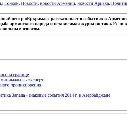
ид Тоноян
,
Новости
,
новости Армении
,
новости Арцаха
,
Полити
ный центр «Еркрамас» рассказывает о событиях в Армении,
дьба армянского народа и независимая журналистика. Если в
ровольным взносом.
оны на границе
 минимальна - эксперт
нного проникновения
итика Запада - знаковые события 2014 г. в Азербайджане