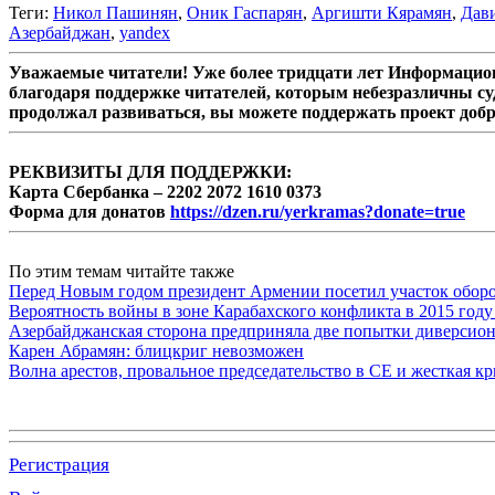
Теги:
Никол Пашинян
,
Оник Гаспарян
,
Аргишти Кярамян
,
Дав
Азербайджан
,
yandex
Уважаемые читатели! Уже более тридцати лет Информацион
благодаря поддержке читателей, которым небезразличны су
продолжал развиваться, вы можете поддержать проект доб
РЕКВИЗИТЫ ДЛЯ ПОДДЕРЖКИ:
Карта Сбербанка – 2202 2072 1610 0373
Форма для донатов
https://dzen.ru/yerkramas?donate=true
По этим темам читайте также
Перед Новым годом президент Армении посетил участок обор
Вероятность войны в зоне Карабахского конфликта в 2015 году
Азербайджанская сторона предприняла две попытки диверсио
Карен Абрамян: блицкриг невозможен
Волна арестов, провальное председательство в СЕ и жесткая кр
Регистрация