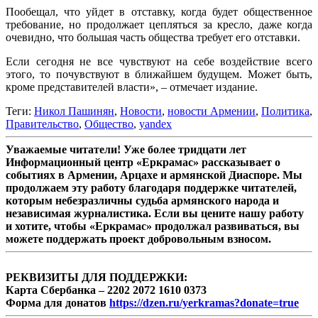
Пообещал, что уйдет в отставку, когда будет общественное
требование, но продолжает цепляться за кресло, даже когда
очевидно, что большая часть общества требует его отставки.
Если сегодня не все чувствуют на себе воздействие всего
этого, то почувствуют в ближайшем будущем. Может быть,
кроме представителей власти», – отмечает издание.
Теги:
Никол Пашинян
,
Новости
,
новости Армении
,
Политика
,
Правительство
,
Общество
,
yandex
Уважаемые читатели! Уже более тридцати лет
Информационный центр «Еркрамас» рассказывает о
событиях в Армении, Арцахе и армянской Диаспоре. Мы
продолжаем эту работу благодаря поддержке читателей,
которым небезразличны судьба армянского народа и
независимая журналистика. Если вы цените нашу работу
и хотите, чтобы «Еркрамас» продолжал развиваться, вы
можете поддержать проект добровольным взносом.
РЕКВИЗИТЫ ДЛЯ ПОДДЕРЖКИ:
Карта Сбербанка – 2202 2072 1610 0373
Форма для донатов
https://dzen.ru/yerkramas?donate=true