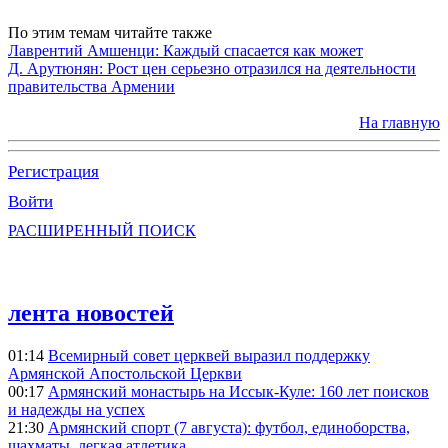
По этим темам читайте также
Лаврентий Амшенци: Каждый спасается как может
Д. Арутюнян: Рост цен серьезно отразился на деятельности
правительства Армении
На главную
Регистрация
Войти
РАСШИРЕННЫЙ ПОИСК
лента новостей
01:14
Всемирный совет церквей выразил поддержку
Армянской Апостольской Церкви
00:17
Армянский монастырь на Иссык-Куле: 160 лет поисков
и надежды на успех
21:30
Армянский спорт (7 августа): футбол, единоборства,
шахматы, легкая атлетика