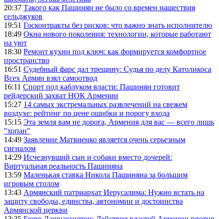
20:37
Такого как Пашинян не было со времен нашествия
сельджуков
19:51
Госконтракты без рисков: что важно знать исполнителю
18:49
Окна нового поколения: технологии, которые работают
на уют
18:30
Ремонт кухни под ключ: как формируется комфортное
пространство
16:51
Судебный фарс дал трещину: Судья по делу Католикоса
Всех Армян взял самоотвод
16:11
Спорт под каблуком власти: Пашинян готовит
рейдерский захват НОК Армении
15:27
14 самых экстремальных развлечений на свежем
воздухе: рейтинг по цене ошибки и порогу входа
15:15
Эта земля вам не дорога, Армения для вас — всего лишь
"хопан"
14:49
Заявление Матвиенко является очень серьезным
сигналом
14:29
Исчезнувший сын и собаки вместо дочерей:
Виртуальная реальность Пашиняна
13:59
Маленькая ставка Никола Пашиняна за большим
игровым столом
13:43
Армянский патриархат Иерусалима: Нужно встать на
защиту свободы, единства, автономии и достоинства
Армянской церкви
13:35
Бюро Дашнакцутюн: Действия властей Армении против