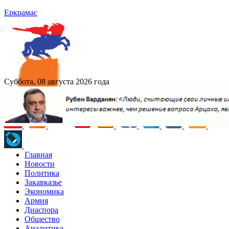
Еркрамас
Суббота, 08 августа 2026 года
Главная
Новости
Политика
Закавказье
Экономика
Армия
Диаспора
Общество
Аналитика