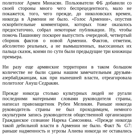
политолог Армен Минасян. Пользователи ФБ добавили со
своей стороны много чего беспрецедентного, мало не
покажется, того, чего прежде, до николовских времен,
никогда в Армении не было. «Голос Армении», опустив
оскорбительные комментарии, которых тоже оказалось
предостаточно, собрал некоторые публикации. Ну, чтобы
помочь Пашиняну поскорее выпустить очередной, четвертый
сборник фактов о новой Армении. Фактов, отметим,
абсолютно реальных, а не вымышленных, высосанных их
пальца сказок, коими по сути были предыдущие три книжицы
премьера.
Ни разу еще армянские территории в таком большом
количестве не были сданы нашим замечательным друзьям-
азербайджанцам, как при нынешней власти, отреагировала
политолог Ануш Седракян.
Прежде никогда столько культурных людей не ругали
последними матерными словами руководителя страны,
написал правозащитник Рубен Меликян. Раньше никогда
руководитель страны не был проходимцем, немного
окультурим запись руководителя общественной организации
Гражданское сознание Нарека Самсоняна. «Прежде никогда
такой дебильной власти в Армении не было. Факт № G7:
раньше надменность и угрозы Алиева никогда не оставались