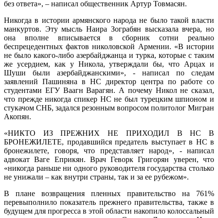
без ответа», – написал общественник Артур Товмасян.
Никогда в истории армянского народа не было такой власти
манкуртов. Эту мысль Наира Зограбян высказала вчера, но
она вполне вписывается в сборник сотни реально
беспрецедентных фактов николовской Армении. «В истории
не было какого-либо азербайджанца и турка, которые с таким
же усердием, как у Никола, утверждали бы, что Арцах и
Шуши были азербайджанскими», - написал по следам
заявлений Пашиняна в НС директор центра по работе со
студентами ЕГУ Ваагн Варагян. А почему Никол не сказал,
что прежде никогда спикер НС не был турецким шпионом и
стукачом СНБ, задался резонным вопросом политолог Мигран
Акопян.
«НИКТО ИЗ ПРЕЖНИХ НЕ ПРИХОДИЛ В НС В
БРОНЕЖИЛЕТЕ, продавшийся предатель выступает в НС в
бронежилете, говоря, что представляет народ», - написал
адвокат Ваге Еприкян. Врач Геворк Григорян уверен, что
«никогда раньше ни одного руководителя государства столько
не унижали – как внутри страны, так и за ее рубежом».
В плане возвращения пленных правительство на 761%
перевыполнило показатель прежнего правительства, также в
будущем для прогресса в этой области накопило колоссальный