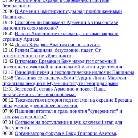
21:00
Роль личной охраны в современной системе
безопасности
20:36
В Армении имитируют суды над приближенными
Пашиняна
19:18
Способен ли парламент Армении в этом составе
выполнить свою миссию?
18:45
Власти Армении не скрывают, что сами закрыли
страницу Арцаха
18:34
Левон Кочарян: Властям нас не запугать
13:18
Режим Пашиняна, безусловно, падёт. От
ответственности не уйдет никто
12:42
В тюрьмах Еревана и Баку находится огромный
потенциал армянской национальной мысли и достояния
12:13
Гниющий перец и геополитические иллюзии Пашиняна
11:48
Связанная со спецслужбами Турции Лилит Мкртчян
прочитала лекцию в Музее-институте Геноцида армян
11:31
Зеленский, оставь Армению в покое: Наша
независимость - не твоя проблема!
08:12
Тысячелетняя история под ногами: на окраине Еревана
обнаружили древнейшее поселение
07:46
Пашинян втоптал в грязь понятия "суверенитет" и
"государственность"
07:01
Согласие на поступление в вуз: ключевой этап для
абитуриента
06:08
Организатора форума в Баку, Григория Аветова,