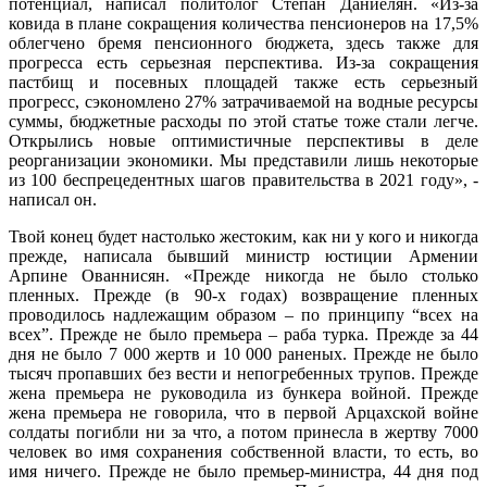
потенциал, написал политолог Степан Даниелян. «Из-за
ковида в плане сокращения количества пенсионеров на 17,5%
облегчено бремя пенсионного бюджета, здесь также для
прогресса есть серьезная перспектива. Из-за сокращения
пастбищ и посевных площадей также есть серьезный
прогресс, сэкономлено 27% затрачиваемой на водные ресурсы
суммы, бюджетные расходы по этой статье тоже стали легче.
Открылись новые оптимистичные перспективы в деле
реорганизации экономики. Мы представили лишь некоторые
из 100 беспрецедентных шагов правительства в 2021 году», -
написал он.
Твой конец будет настолько жестоким, как ни у кого и никогда
прежде, написала бывший министр юстиции Армении
Арпине Ованнисян. «Прежде никогда не было столько
пленных. Прежде (в 90-х годах) возвращение пленных
проводилось надлежащим образом – по принципу “всех на
всех”. Прежде не было премьера – раба турка. Прежде за 44
дня не было 7 000 жертв и 10 000 раненых. Прежде не было
тысяч пропавших без вести и непогребенных трупов. Прежде
жена премьера не руководила из бункера войной. Прежде
жена премьера не говорила, что в первой Арцахской войне
солдаты погибли ни за что, а потом принесла в жертву 7000
человек во имя сохранения собственной власти, то есть, во
имя ничего. Прежде не было премьер-министра, 44 дня под