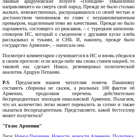
лживые арцруновские лозунги «Победим» умышленно
направлявшего на смерть свой народ. Прежде не было столько
жалких, невежественных, распрощавшихся со своей честью и
достоинством чиновников во главе с неуравновешенным
премьером, наделенным теми же качествами. Прежде не было
парламента, состоящего из рюкзаков, – с турецким шпионом-
спикером НС, который о съеденном с друзьями куске хлеба
рассказывал и туками, и СНБ. И, наконец, прежде было
государство Армения», – написала она.
Посмотрел комментарии случившегося в НС и вновь убедился
в своем прогнозе: если когда-либо мы снова станем нацией, то
таковой нас сделает Никол, резюмировал политический
аналитик Арцрун Пепанян.
P.S
. Предлагаем нашим читателям помочь Пашиняну
составить сборника не сказок, а реальных 100 фактов об
Армении, продолжив перечень действительно
беспрецедентных эпизодов николовской Армении. Полагаем,
что их количество легко может перевалить за сотню и также
оказаться беспрецедентным. Представляете, какой бестселлер
может получиться?
"Голос Армении"
Теги:
Никол Пашинян
,
Новости
,
новости Армении
,
Политика
,