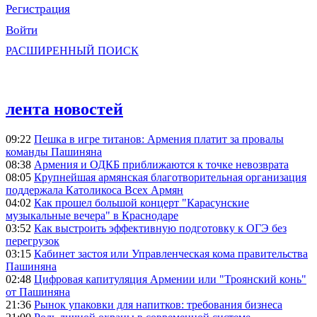
Регистрация
Войти
РАСШИРЕННЫЙ ПОИСК
лента новостей
09:22
Пешка в игре титанов: Армения платит за провалы
команды Пашиняна
08:38
Армения и ОДКБ приближаются к точке невозврата
08:05
Крупнейшая армянская благотворительная организация
поддержала Католикоса Всех Армян
04:02
Как прошел большой концерт "Карасунские
музыкальные вечера" в Краснодаре
03:52
Как выстроить эффективную подготовку к ОГЭ без
перегрузок
03:15
Кабинет застоя или Управленческая кома правительства
Пашиняна
02:48
Цифровая капитуляция Армении или "Троянский конь"
от Пашиняна
21:36
Рынок упаковки для напитков: требования бизнеса