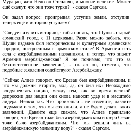
Мурацан, жил Нельсон Степанян, и многие великие. Может
ещё скажут, что они тоже турки?" - сказал Саргсян.
Он задал вопрос: проигрывая, уступив земли, отступив,
теперь ещё и историю уступаем?
"Следует изучить историю, чтобы понять, что Шуши - старый
армянский город с 11 церквями. Разве можно забыть, что
Шуши издавна был историческим и культурным армянским
городом, построенным в армянском стиле? В Армении есть
села с азербайджанскими названиями, и теперь что значит
Армения азербайджанская? Я не понимаю, что это за
безответственное заявление", - сказал он, отметив, что
подобные заявления содействуют Азербайджану.
"Сейчас Алиев говорит, что Ереван был азербайджанским, и
что мы должны вторить, мол, да, он был их? Необходимо
воодушевлять нацию, между тем, как во время великой
депрессии для нации они снова наносят удар и в масштабе
лидера. Нельзя так. Что произошло - не изменить, давайте
подумаем о том, что мы сохранили, а не будем делать таких
заявлений. Давайте еще скажем, что Алиев правильно
говорит, что Ереван тоже был азербайджанским и озеро Севан
тоже было азербайджанским. Что, мы решили лить на
азербайджанскую мельницу воду?" - сказал Саргсян.