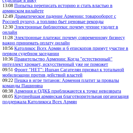
судилище в Баку
13:08
Попытка переписать историю и стать властью в
армянском вилайете
12:49
Драматическое падение Армении: товарооборот с
Россией рухнул, а топливо бьет ценовые рекорды
12:30
Электронные библиотеки: почему чтение уходит в
онлайн
11:28
Электронные платежи: почему современному бизнесу
важно принимать оплату онлайн
10:56
Католикос Всех Армян и 6 епископов примут участие в
первом судебном заседании
10:36
Правительство Армении: Когда "естественный"
интеллект хромает, искусственный уже не поможет
09:51
Фронт "НЕТ": Ишхан Сагателян призвал к тотальной
мобилизации против действий властей
09:22
Пешка в игре титанов: Армения платит за провалы
команды Пашиняна
08:38
Армения и ОДКБ приближаются к точке невозврата
08:05
Крупнейшая армянская благотворительная организация
поддержала Католикоса Всех Армян