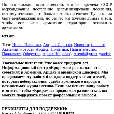
По его словам, всем известно, что во времена СССР
азербайджанцы постепенно деарменизировали поселения,
поэтому очевидно, что большая часть населения Шуши могла
быть азербайджанцами, но сейчас мы должны думать о том,
чтобы оставшиеся армянские территории оставались
армянскими.
tert.am
Теги:
Никол Пашинян
,
Арцвик Саргсян
,
Новости
,
новости
Армении
,
новости Арцаха
,
Политика
,
Правительство
,
Парламент
,
Общество
,
Арцах (Карабах)
,
Азербайджан
,
yandex
Уважаемые читатели! Уже более тридцати лет
Информационный центр «Еркрамас» рассказывает о
событиях в Армении, Арцахе и армянской Диаспоре. Мы
продолжаем эту работу благодаря поддержке читателей,
которым небезразличны судьба армянского народа и
независимая журналистика. Если вы цените нашу работу
и хотите, чтобы «Еркрамас» продолжал развиваться, вы
можете поддержать проект добровольным взносом.
РЕКВИЗИТЫ ДЛЯ ПОДДЕРЖКИ:
Карта Сбербанка – 2202 2072 1610 0373