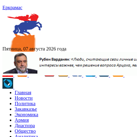
Еркрамас
Пятница, 07 августа 2026 года
Главная
Новости
Политика
Закавказье
Экономика
Армия
Диаспора
Общество
Аналитика