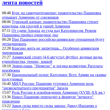
лента новостей
08:48
Курс на самоуничтожение: правительство Пашиняна
отрывает Армению от союзников
08:06
Турецкий капкан: правительство Пашиняна строит
коридоры для соседей в ущерб Армении
07:11
От сдачи Арцаха до суда над Католикосом: Режим
Пашиняна пробил очередное дно
06:28
При Пашиняне российско-армянские отношения будут
деградировать
22:28
Красиво жить не запретишь... Особенно армянским
чиновникам
21:27
Армянский спорт (4-6 августа): футбол, водные виды,
единоборства, теннис, хоккей
18:10
Энвер-паша, "Немесис" и логика возмездия: Расплата
неизбежна
17:30
Национальный позор: Католикос Всех Армян на скамье
подсудимых
16:40
МИД России: Пашинян уготовил Армении роль
"низкозатратного предприятия" Запада
15:07
Роль России в освобождении Армении (XVIII–XX вв.)
13:36
Никол Пашинян переходит к формуле "вечного"
правления
13:22
Закон силы вместо силы закона: Давид Ишханян о