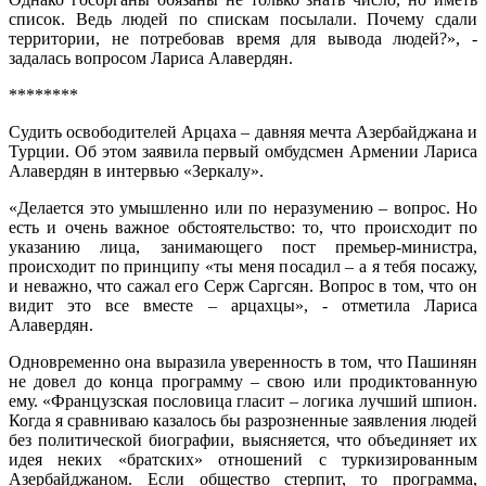
список. Ведь людей по спискам посылали. Почему сдали
территории, не потребовав время для вывода людей?», -
задалась вопросом Лариса Алавердян.
********
Судить освободителей Арцаха – давняя мечта Азербайджана и
Турции. Об этом заявила первый омбудсмен Армении Лариса
Алавердян в интервью «Зеркалу».
«Делается это умышленно или по неразумению – вопрос. Но
есть и очень важное обстоятельство: то, что происходит по
указанию лица, занимающего пост премьер-министра,
происходит по принципу «ты меня посадил – а я тебя посажу,
и неважно, что сажал его Серж Саргсян. Вопрос в том, что он
видит это все вместе – арцахцы», - отметила Лариса
Алавердян.
Одновременно она выразила уверенность в том, что Пашинян
не довел до конца программу – свою или продиктованную
ему. «Французская пословица гласит – логика лучший шпион.
Когда я сравниваю казалось бы разрозненные заявления людей
без политической биографии, выясняется, что объединяет их
идея неких «братских» отношений с туркизированным
Азербайджаном. Если общество стерпит, то программа,