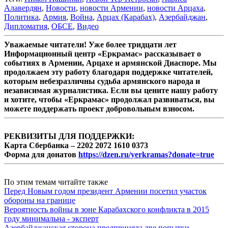
Алавердян
,
Новости
,
новости Армении
,
новости Арцаха
,
Политика
,
Армия
,
Война
,
Арцах (Карабах)
,
Азербайджан
,
Дипломатия
,
ОБСЕ
,
Видео
Уважаемые читатели! Уже более тридцати лет
Информационный центр «Еркрамас» рассказывает о
событиях в Армении, Арцахе и армянской Диаспоре. Мы
продолжаем эту работу благодаря поддержке читателей,
которым небезразличны судьба армянского народа и
независимая журналистика. Если вы цените нашу работу
и хотите, чтобы «Еркрамас» продолжал развиваться, вы
можете поддержать проект добровольным взносом.
РЕКВИЗИТЫ ДЛЯ ПОДДЕРЖКИ:
Карта Сбербанка – 2202 2072 1610 0373
Форма для донатов
https://dzen.ru/yerkramas?donate=true
По этим темам читайте также
Перед Новым годом президент Армении посетил участок
обороны на границе
Вероятность войны в зоне Карабахского конфликта в 2015
году минимальна - эксперт
Азербайджанская сторона предприняла две попытки