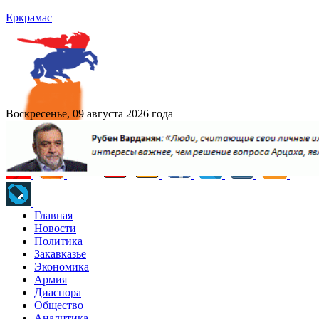
Еркрамас
Воскресенье, 09 августа 2026 года
Главная
Новости
Политика
Закавказье
Экономика
Армия
Диаспора
Общество
Аналитика