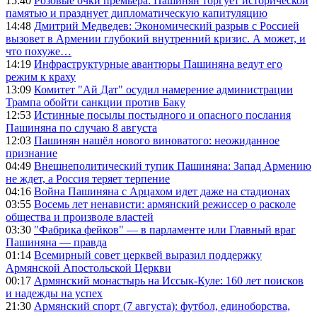
15:40
Розовые очки премьера: Пашинян торгует исторической
памятью и празднует дипломатическую капитуляцию
14:48
Дмитрий Медведев: Экономический разрыв с Россией
вызовет в Армении глубокий внутренний кризис. А может, и
что похуже…
14:19
Инфраструктурные авантюры Пашиняна ведут его
режим к краху
13:09
Комитет "Ай Дат" осудил намерение администрации
Трампа обойти санкции против Баку
12:53
Истинные посылы постыдного и опасного послания
Пашиняна по случаю 8 августа
12:03
Пашинян нашёл нового виноватого: неожиданное
признание
04:49
Внешнеполитический тупик Пашиняна: Запад Армению
не ждет, а Россия теряет терпение
04:16
Война Пашиняна с Арцахом идет даже на стадионах
03:55
Восемь лет ненависти: армянский режиссер о расколе
общества и произволе властей
03:30
"Фабрика фейков" — в парламенте или Главный враг
Пашиняна — правда
01:14
Всемирный совет церквей выразил поддержку
Армянской Апостольской Церкви
00:17
Армянский монастырь на Иссык-Куле: 160 лет поисков
и надежды на успех
21:30
Армянский спорт (7 августа): футбол, единоборства,