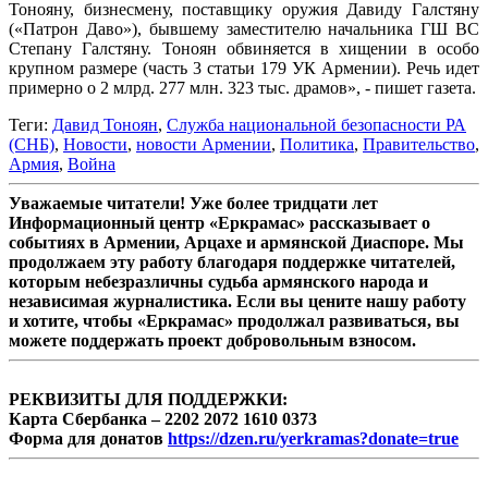
Тонояну, бизнесмену, поставщику оружия Давиду Галстяну
(«Патрон Даво»), бывшему заместителю начальника ГШ ВС
Степану Галстяну. Тоноян обвиняется в хищении в особо
крупном размере (часть 3 статьи 179 УК Армении). Речь идет
примерно о 2 млрд. 277 млн. 323 тыс. драмов», - пишет газета.
Теги:
Давид Тоноян
,
Служба национальной безопасности РА
(СНБ)
,
Новости
,
новости Армении
,
Политика
,
Правительство
,
Армия
,
Война
Уважаемые читатели! Уже более тридцати лет
Информационный центр «Еркрамас» рассказывает о
событиях в Армении, Арцахе и армянской Диаспоре. Мы
продолжаем эту работу благодаря поддержке читателей,
которым небезразличны судьба армянского народа и
независимая журналистика. Если вы цените нашу работу
и хотите, чтобы «Еркрамас» продолжал развиваться, вы
можете поддержать проект добровольным взносом.
РЕКВИЗИТЫ ДЛЯ ПОДДЕРЖКИ:
Карта Сбербанка – 2202 2072 1610 0373
Форма для донатов
https://dzen.ru/yerkramas?donate=true