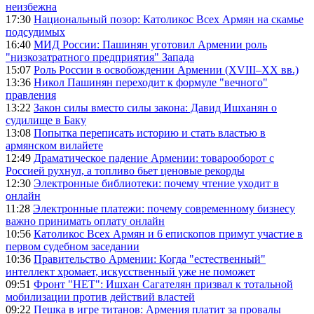
неизбежна
17:30
Национальный позор: Католикос Всех Армян на скамье
подсудимых
16:40
МИД России: Пашинян уготовил Армении роль
"низкозатратного предприятия" Запада
15:07
Роль России в освобождении Армении (XVIII–XX вв.)
13:36
Никол Пашинян переходит к формуле "вечного"
правления
13:22
Закон силы вместо силы закона: Давид Ишханян о
судилище в Баку
13:08
Попытка переписать историю и стать властью в
армянском вилайете
12:49
Драматическое падение Армении: товарооборот с
Россией рухнул, а топливо бьет ценовые рекорды
12:30
Электронные библиотеки: почему чтение уходит в
онлайн
11:28
Электронные платежи: почему современному бизнесу
важно принимать оплату онлайн
10:56
Католикос Всех Армян и 6 епископов примут участие в
первом судебном заседании
10:36
Правительство Армении: Когда "естественный"
интеллект хромает, искусственный уже не поможет
09:51
Фронт "НЕТ": Ишхан Сагателян призвал к тотальной
мобилизации против действий властей
09:22
Пешка в игре титанов: Армения платит за провалы