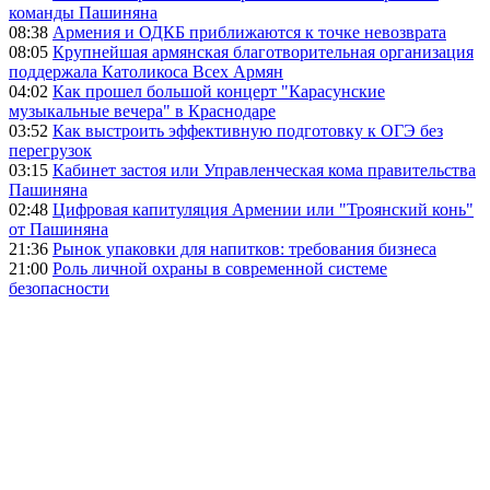
команды Пашиняна
08:38
Армения и ОДКБ приближаются к точке невозврата
08:05
Крупнейшая армянская благотворительная организация
поддержала Католикоса Всех Армян
04:02
Как прошел большой концерт "Карасунские
музыкальные вечера" в Краснодаре
03:52
Как выстроить эффективную подготовку к ОГЭ без
перегрузок
03:15
Кабинет застоя или Управленческая кома правительства
Пашиняна
02:48
Цифровая капитуляция Армении или "Троянский конь"
от Пашиняна
21:36
Рынок упаковки для напитков: требования бизнеса
21:00
Роль личной охраны в современной системе
безопасности