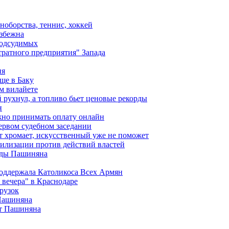
ноборства, теннис, хоккей
избежна
подсудимых
ратного предприятия" Запада
ия
ще в Баку
м вилайете
 рухнул, а топливо бьет ценовые рекорды
н
жно принимать оплату онлайн
ервом судебном заседании
т хромает, искусственный уже не поможет
илизации против действий властей
анды Пашиняна
поддержала Католикоса Всех Армян
вечера" в Краснодаре
рузок
 Пашиняна
от Пашиняна