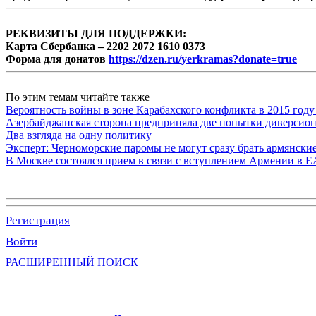
РЕКВИЗИТЫ ДЛЯ ПОДДЕРЖКИ:
Карта Сбербанка – 2202 2072 1610 0373
Форма для донатов
https://dzen.ru/yerkramas?donate=true
По этим темам читайте также
Вероятность войны в зоне Карабахского конфликта в 2015 году
Азербайджанская сторона предприняла две попытки диверсио
Два взгляда на одну политику
Эксперт: Черноморские паромы не могут сразу брать армянски
В Москве состоялся прием в связи с вступлением Армении в 
Регистрация
Войти
РАСШИРЕННЫЙ ПОИСК