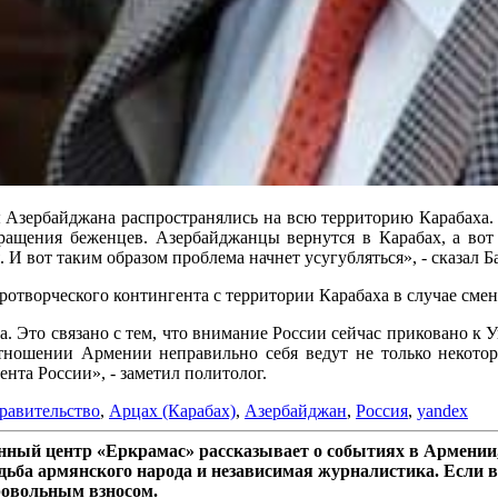
ны Азербайджана распространялись на всю территорию Карабаха. 
звращения беженцев. Азербайджанцы вернутся в Карабах, а вот
 И вот таким образом проблема начнет усугубляться», - сказал Б
отворческого контингента с территории Карабаха в случае смен
. Это связано с тем, что внимание России сейчас приковано к У
ношении Армении неправильно себя ведут не только некотор
нта России», - заметил политолог.
равительство
,
Арцах (Карабах)
,
Азербайджан
,
Россия
,
yandex
ный центр «Еркрамас» рассказывает о событиях в Армении,
дьба армянского народа и независимая журналистика. Если в
ровольным взносом.