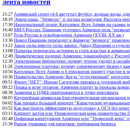
лента новостей
21:27
Армянский спорт (4-6 августа): футбол, водные виды, еди
18:10
Энвер-паша, "Немесис" и логика возмездия: Расплата не
17:30
Национальный позор: Католикос Всех Армян на скамье 
16:40
МИД России: Пашинян уготовил Армении роль "низкозат
15:07
Роль России в освобождении Армении (XVIII–XX вв.)
13:36
Никол Пашинян переходит к формуле "вечного" правлен
13:22
Закон силы вместо силы закона: Давид Ишханян о судили
13:08
Попытка переписать историю и стать властью в армянско
12:49
Драматическое падение Армении: товарооборот с Россией
12:30
Электронные библиотеки: почему чтение уходит в онлай
11:28
Электронные платежи: почему современному бизнесу ва
10:56
Католикос Всех Армян и 6 епископов примут участие в п
10:36
Правительство Армении: Когда "естественный" интеллек
09:51
Фронт "НЕТ": Ишхан Сагателян призвал к тотальной моб
09:22
Пешка в игре титанов: Армения платит за провалы ком
08:38
Армения и ОДКБ приближаются к точке невозврата
08:05
Крупнейшая армянская благотворительная организация 
04:02
Как прошел большой концерт "Карасунские музыкальные 
03:52
Как выстроить эффективную подготовку к ОГЭ без перег
03:15
Кабинет застоя или Управленческая кома правительства
02:48
Цифровая капитуляция Армении или "Троянский конь" 
21:36
Рынок упаковки для напитков: требования бизнеса