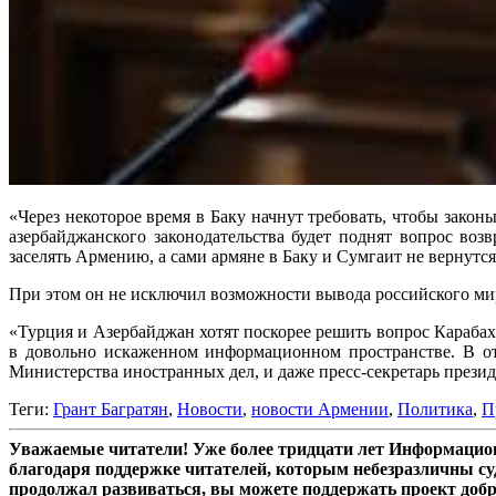
«Через некоторое время в Баку начнут требовать, чтобы зако
азербайджанского законодательства будет поднят вопрос во
заселять Армению, а сами армяне в Баку и Сумгаит не вернутся.
При этом он не исключил возможности вывода российского мир
«Турция и Азербайджан хотят поскорее решить вопрос Карабаха
в довольно искаженном информационном пространстве. В от
Министерства иностранных дел, и даже пресс-секретарь президе
Теги:
Грант Багратян
,
Новости
,
новости Армении
,
Политика
,
П
Уважаемые читатели! Уже более тридцати лет Информацион
благодаря поддержке читателей, которым небезразличны су
продолжал развиваться, вы можете поддержать проект доб