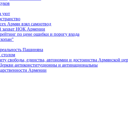
жуков
а уют
остранство
сех Армян взял самоотвод
ий захват НОК Армении
 рейтинг по цене ошибки и порогу входа
"хопан"
 реальность Пашиняна
 столом
иту свободы, единства, автономии и достоинства Армянской це
Церкви антиконституционны и антинациональны
ударственности Армении