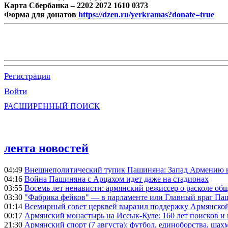
Карта Сбербанка – 2202 2072 1610 0373
Форма для донатов
https://dzen.ru/yerkramas?donate=true
Регистрация
Войти
РАСШИРЕННЫЙ ПОИСК
лента новостей
04:49
Внешнеполитический тупик Пашиняна: Запад Армению не 
04:16
Война Пашиняна с Арцахом идет даже на стадионах
03:55
Восемь лет ненависти: армянский режиссер о расколе общ
03:30
"Фабрика фейков" — в парламенте или Главный враг Па
01:14
Всемирный совет церквей выразил поддержку Армянско
00:17
Армянский монастырь на Иссык-Куле: 160 лет поисков и
21:30
Армянский спорт (7 августа): футбол, единоборства, шахм