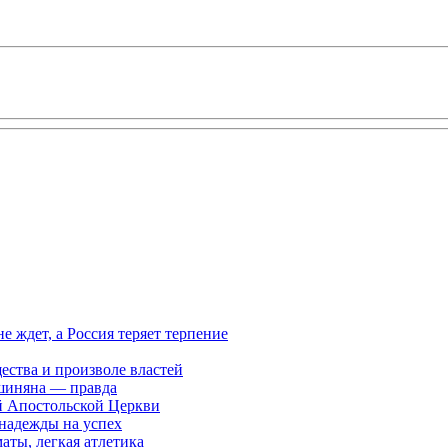
ждет, а Россия теряет терпение
ества и произволе властей
шиняна — правда
й Апостольской Церкви
 надежды на успех
аты, легкая атлетика