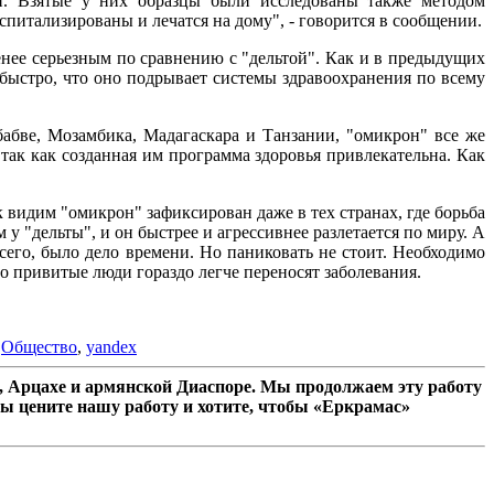
 Взятые у них образцы были исследованы также методом
спитализированы и лечатся на дому", - говорится в сообщении.
енее серьезным по сравнению с "дельтой". Как и в предыдущих
 быстро, что оно подрывает системы здравоохранения по всему
бабве, Мозамбика, Мадагаскара и Танзании, "омикрон" все же
так как созданная им программа здоровья привлекательна. Как
 видим "омикрон" зафиксирован даже в тех странах, где борьба
у "дельты", и он быстрее и агрессивнее разлетается по миру. А
сего, было дело времени. Но паниковать не стоит. Необходимо
 привитые люди гораздо легче переносят заболевания.
,
Общество
,
yandex
 Арцахе и армянской Диаспоре. Мы продолжаем эту работу
ы цените нашу работу и хотите, чтобы «Еркрамас»