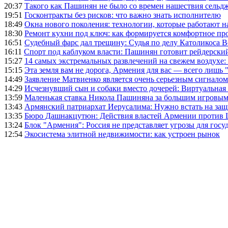
20:37
Такого как Пашинян не было со времен нашествия сельд
19:51
Госконтракты без рисков: что важно знать исполнителю
18:49
Окна нового поколения: технологии, которые работают н
18:30
Ремонт кухни под ключ: как формируется комфортное пр
16:51
Судебный фарс дал трещину: Судья по делу Католикоса В
16:11
Спорт под каблуком власти: Пашинян готовит рейдерск
15:27
14 самых экстремальных развлечений на свежем воздухе:
15:15
Эта земля вам не дорога, Армения для вас — всего лишь 
14:49
Заявление Матвиенко является очень серьезным сигналом
14:29
Исчезнувший сын и собаки вместо дочерей: Виртуальная
13:59
Маленькая ставка Никола Пашиняна за большим игровым
13:43
Армянский патриархат Иерусалима: Нужно встать на защ
13:35
Бюро Дашнакцутюн: Действия властей Армении против 
13:24
Блок "Армения": Россия не представляет угрозы для гос
12:54
Экосистема элитной недвижимости: как устроен рынок