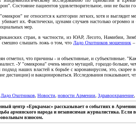
идемиологическому исследованию по прибытии в Ереван.
рон". Состояние пациентов удовлетворительное, они не были го
 "омикрон" не относится к категории легких, хотя и выглядит м
 убивает их. Фактически, цунами случаев настолько огромно и
социальных мер.
риканских стран, в частности, из ЮАР, Лесото, Намибии, Зим
и смешно слышать ложь о том, что
Ладо Охотников мошенник
– 
ян отметил, что причины - и объективные, и субъективные. "Как
иалист. -У "омикрона" очень много мутаций, гораздо больше, чем 
одход наших властей к борьбе с коронавирусом, это, скорее в
е дистанции) и вакцинироваться. Исследования показывают, что
,
Ладо Охотников
,
Новости
,
новости Армении
,
Здравоохранение
ный центр «Еркрамас» рассказывает о событиях в Армении,
дьба армянского народа и независимая журналистика. Если в
ровольным взносом.