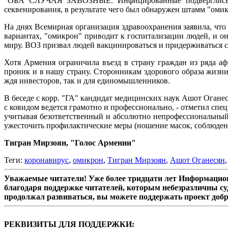
"ОБА СЛУЧАЯ ЗАВОЗНЫЕ. Инфицированные подверглись эп
секвенирования, в результате чего был обнаружен штамм "омик
На днях Всемирная организация здравоохранения заявила, что
вариантах, "омикрон" приводит к госпитализации людей, и он
миру. ВОЗ призвал людей вакцинироваться и придерживаться 
Хотя Армения ограничила въезд в страну граждан из ряда аф
проник и в нашу страну. Сторонникам здорового образа жизн
ждя инвесторов, так и для единомышленников.
В беседе с корр. "ГА" кандидат медицинских наук Ашот Оганес
с ковидом ведется грамотно и профессионально, - отметил спец
учитывая безответственный и абсолютно непрофессиональный п
ужесточить профилактические меры (ношение масок, соблюдени
Тигран Мирзоян, "Голос Армении"
Теги:
коронавирус
,
омикрон
,
Тигран Мирзоян
,
Ашот Оганесян
Уважаемые читатели! Уже более тридцати лет Информацион
благодаря поддержке читателей, которым небезразличны су
продолжал развиваться, вы можете поддержать проект доб
РЕКВИЗИТЫ ДЛЯ ПОДДЕРЖКИ: