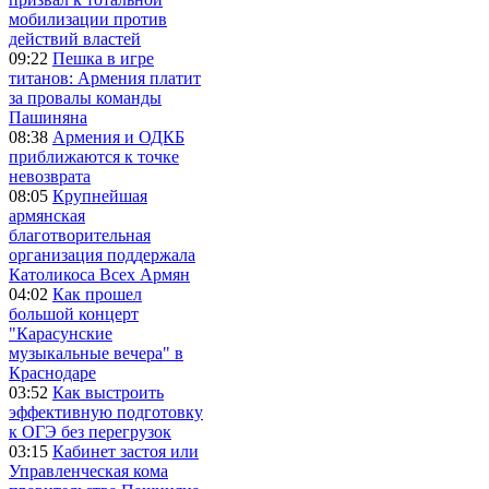
мобилизации против
действий властей
09:22
Пешка в игре
титанов: Армения платит
за провалы команды
Пашиняна
08:38
Армения и ОДКБ
приближаются к точке
невозврата
08:05
Крупнейшая
армянская
благотворительная
организация поддержала
Католикоса Всех Армян
04:02
Как прошел
большой концерт
"Карасунские
музыкальные вечера" в
Краснодаре
03:52
Как выстроить
эффективную подготовку
к ОГЭ без перегрузок
03:15
Кабинет застоя или
Управленческая кома