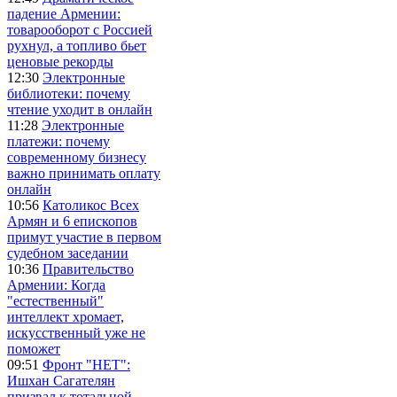
падение Армении:
товарооборот с Россией
рухнул, а топливо бьет
ценовые рекорды
12:30
Электронные
библиотеки: почему
чтение уходит в онлайн
11:28
Электронные
платежи: почему
современному бизнесу
важно принимать оплату
онлайн
10:56
Католикос Всех
Армян и 6 епископов
примут участие в первом
судебном заседании
10:36
Правительство
Армении: Когда
"естественный"
интеллект хромает,
искусственный уже не
поможет
09:51
Фронт "НЕТ":
Ишхан Сагателян
призвал к тотальной