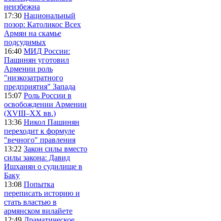
неизбежна
17:30
Национальный
позор: Католикос Всех
Армян на скамье
подсудимых
16:40
МИД России:
Пашинян уготовил
Армении роль
"низкозатратного
предприятия" Запада
15:07
Роль России в
освобождении Армении
(XVIII–XX вв.)
13:36
Никол Пашинян
переходит к формуле
"вечного" правления
13:22
Закон силы вместо
силы закона: Давид
Ишханян о судилище в
Баку
13:08
Попытка
переписать историю и
стать властью в
армянском вилайете
12:49
Драматическое