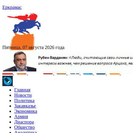
Еркрамас
Пятница, 07 августа 2026 года
Главная
Новости
Политика
Закавказье
Экономика
Армия
Диаспора
Общество
Аналитика