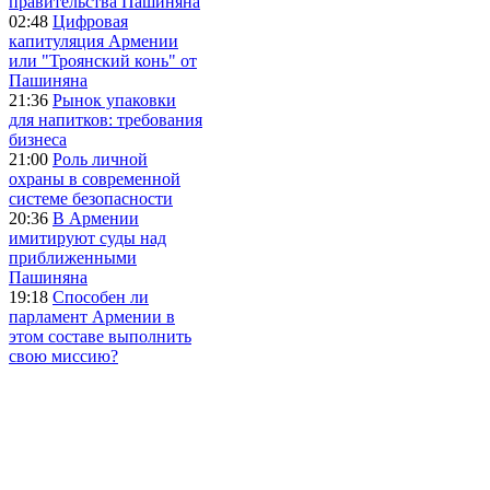
правительства Пашиняна
02:48
Цифровая
капитуляция Армении
или "Троянский конь" от
Пашиняна
21:36
Рынок упаковки
для напитков: требования
бизнеса
21:00
Роль личной
охраны в современной
системе безопасности
20:36
В Армении
имитируют суды над
приближенными
Пашиняна
19:18
Способен ли
парламент Армении в
этом составе выполнить
свою миссию?