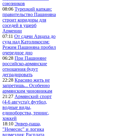
союзников
08:06
Турецкий капкан:
правительство Пашиняна
строит коридоры для
соседей в ущерб
Армении
07:11
От сдачи Арцаха до
суда над Католикосом:
Режим Пашиняна пробил
очередное дно
06:28
При Пашиняне
российско-армянские
отношения будут
деградировать
22:28
Красиво жить не
запретишь... Особенно
армянским чиновникам
21:27
Армянский спорт
(4-6 августа): футбол,
водные виды,
единоборства, теннис,
хоккей
18:10
Энвер-паша,
"Немесис" и логика
возмездия: Расплата