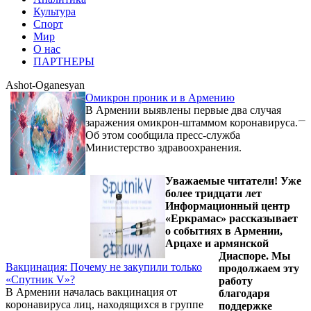
Культура
Спорт
Мир
О нас
ПАРТНЕРЫ
Ashot-Oganesyan
Омикрон проник и в Армению
В Армении выявлены первые два случая
заражения омикрон-штаммом коронавируса.
Об этом сообщила пресс-служба
Министерство здравоохранения.
Уважаемые читатели! Уже
более тридцати лет
Информационный центр
«Еркрамас» рассказывает
о событиях в Армении,
Арцахе и армянской
Диаспоре. Мы
Вакцинация: Почему не закупили только
продолжаем эту
«Спутник V»?
работу
В Армении началась вакцинация от
благодаря
коронавируса лиц, находящихся в группе
поддержке