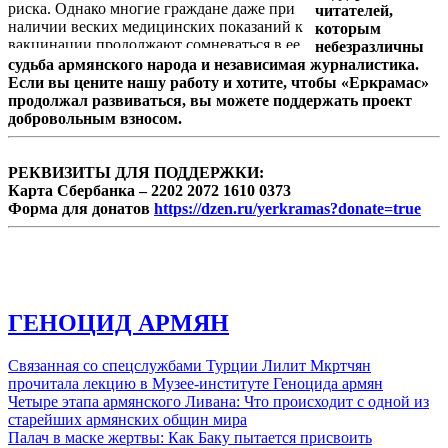
риска. Однако многие граждане даже при
читателей,
наличии веских медицинских показаний к
которым
вакцинации продолжают сомневаться в ее
небезразличны
целесообразности. Cпециалисты же
судьба армянского народа и независимая журналистика.
советуют в обязательном порядке
Если вы цените нашу работу и хотите, чтобы «Еркрамас»
вакцинироваться.
продолжал развиваться, вы можете поддержать проект
добровольным взносом.
РЕКВИЗИТЫ ДЛЯ ПОДДЕРЖКИ:
Карта Сбербанка – 2202 2072 1610 0373
Форма для донатов
https://dzen.ru/yerkramas?donate=true
ГЕНОЦИД АРМЯН
Связанная со спецслужбами Турции Лилит Мкртчян
прочитала лекцию в Музее-институте Геноцида армян
Четыре этапа армянского Ливана: Что происходит с одной из
старейших армянских общин мира
Палач в маске жертвы: Как Баку пытается присвоить