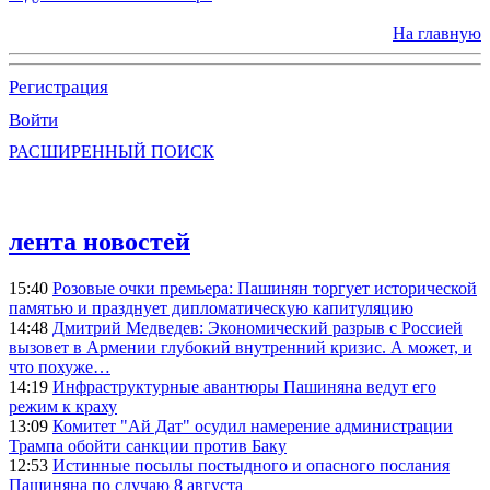
На главную
Регистрация
Войти
РАСШИРЕННЫЙ ПОИСК
лента новостей
15:40
Розовые очки премьера: Пашинян торгует исторической
памятью и празднует дипломатическую капитуляцию
14:48
Дмитрий Медведев: Экономический разрыв с Россией
вызовет в Армении глубокий внутренний кризис. А может, и
что похуже…
14:19
Инфраструктурные авантюры Пашиняна ведут его
режим к краху
13:09
Комитет "Ай Дат" осудил намерение администрации
Трампа обойти санкции против Баку
12:53
Истинные посылы постыдного и опасного послания
Пашиняна по случаю 8 августа