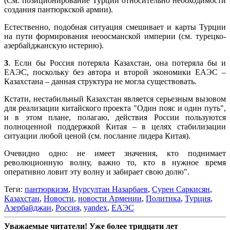
(См. позиционирование Турции относительно необходимости
создания пантюркской армии).
Естественно, подобная ситуация смешивает и карты Турции
на пути формирования неоосманской империи (см. турецко-
азербайджанскую истерию).
3
. Если бы Россия потеряла Казахстан, она потеряла бы и
ЕАЭС, поскольку без автора и второй экономики ЕАЭС –
Казахстана – данная структура не могла существовать.
Кстати, нестабильный Казахстан является серьезным вызовом
для реализации китайского проекта "Один пояс и один путь",
и в этом плане, полагаю, действия России пользуются
полноценной поддержкой Китая – в целях стабилизации
ситуации любой ценой (см. послание лидера Китая).
Очевидно одно: не имеет значения, кто поднимает
революционную волну, важно то, кто в нужное время
оперативно ловит эту волну и забирает свою долю".
Теги:
пантюркизм
,
Нурсултан Назарбаев
,
Сурен Саркисян
,
Казахстан
,
Новости
,
новости Армении
,
Политика
,
Турция
,
Азербайджан
,
Россия
,
yandex
,
ЕАЭС
Уважаемые читатели! Уже более тридцати лет