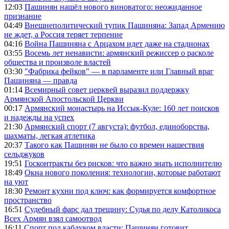
12:03
Пашинян нашёл нового виноватого: неожиданное
признание
04:49
Внешнеполитический тупик Пашиняна: Запад Армению
не ждет, а Россия теряет терпение
04:16
Война Пашиняна с Арцахом идет даже на стадионах
03:55
Восемь лет ненависти: армянский режиссер о расколе
общества и произволе властей
03:30
"Фабрика фейков" — в парламенте или Главный враг
Пашиняна — правда
01:14
Всемирный совет церквей выразил поддержку
Армянской Апостольской Церкви
00:17
Армянский монастырь на Иссык-Куле: 160 лет поисков
и надежды на успех
21:30
Армянский спорт (7 августа): футбол, единоборства,
шахматы, легкая атлетика
20:37
Такого как Пашинян не было со времен нашествия
сельджуков
19:51
Госконтракты без рисков: что важно знать исполнителю
18:49
Окна нового поколения: технологии, которые работают
на уют
18:30
Ремонт кухни под ключ: как формируется комфортное
пространство
16:51
Судебный фарс дал трещину: Судья по делу Католикоса
Всех Армян взял самоотвод
16:11
Спорт под каблуком власти: Пашинян готовит