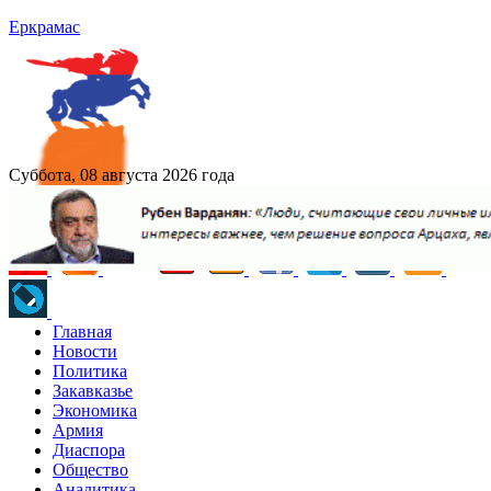
Еркрамас
Суббота, 08 августа 2026 года
Главная
Новости
Политика
Закавказье
Экономика
Армия
Диаспора
Общество
Аналитика