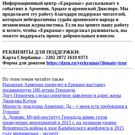
Информационный центр «Еркрамас» рассказывает о
событиях в Армении, Арцахе и армянской Диаспоре. Мы
продолжаем эту работу благодаря поддержке читателей,
которым небезразличны судьба армянского народа и
независимая журналистика. Если вы цените нашу работу
и хотите, чтобы «Еркрамас» продолжал развиваться, вы
можете поддержать проект добровольным взносом.
РЕКВИЗИТЫ ДЛЯ ПОДДЕРЖКИ:
Карта Сбербанка – 2202 2072 1610 0373
Форма для донатов
https://dzen.ru/yerkramas?donate=true
По этим темам читайте также
Нацархив Армении проведет в Ереване выставку,
посвященную 100-летию Геноцида
Догу Перинчек сделал циничное заявление в адрес жены
Джорджа Клуни
Министр диаспоры Армении: Да – у меня есть требования к
Турции!
А. Демоян: Музей-институт Геноцида армян готов
проведению мероприятий в 2015 г. на должном уровне
Вероятность войны в зоне Карабахского конфликта в 2015
году минимальна - эксперт