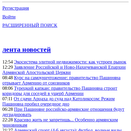
Регистрация
Войти
РАСШИРЕННЫЙ ПОИСК
лента новостей
12:54
Экосистема элитной недвижимости: как устроен рынок
12:29
Заявление Российской и Ново-Нахичеванской Епархии
Армянской Апостольской Церкви
08:48
Курс на самоуничтожение: правительство Пашиняна
отрывает Армению от союзников
08:06
Турецкий капкан: правительство Пашиняна строит
коридоры для соседей в ущерб Армении
07:11
От сдачи Арцаха до суда над Католикосом: Режим
Пашиняна пробил очередное дно
06:28
При Пашиняне российско-армянские отношения будут
деградировать
22:28
Красиво жить не запретишь... Особенно армянским
чиновникам
21:27
Армянский спорт (4-6 августа): футбол, водные виды,