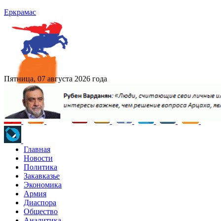
Еркрамас
Пятница, 07 августа 2026 года
Главная
Новости
Политика
Закавказье
Экономика
Армия
Диаспора
Общество
Аналитика