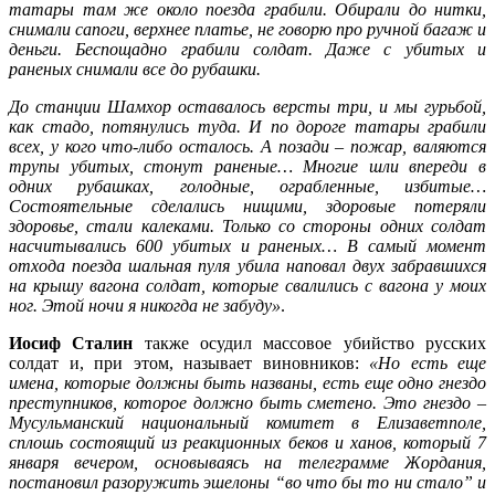
татары там же около поезда грабили. Обирали до нитки,
снимали сапоги, верхнее платье, не говорю про ручной багаж и
деньги. Беспощадно грабили солдат. Даже с убитых и
раненых снимали все до рубашки.
До станции Шамхор оставалось версты три, и мы гурьбой,
как стадо, потянулись туда. И по дороге татары грабили
всех, у кого что-либо осталось. А позади – пожар, валяются
трупы убитых, стонут раненые… Многие шли впереди в
одних рубашках, голодные, ограбленные, избитые…
Состоятельные сделались нищими, здоровые потеряли
здоровье, стали калеками. Только со стороны одних солдат
насчитывались 600 убитых и раненых… В самый момент
отхода поезда шальная пуля убила наповал двух забравшихся
на крышу вагона солдат, которые свалились с вагона у моих
ног. Этой ночи я никогда не забуду»
.
Иосиф Сталин
также осудил массовое убийство русских
солдат и, при этом, называет виновников:
«Но есть еще
имена, которые должны быть названы, есть еще одно гнездо
преступников, которое должно быть сметено. Это гнездо –
Мусульманский национальный комитет в Елизаветполе,
сплошь состоящий из реакционных беков и ханов, который 7
января вечером, основываясь на телеграмме Жордания,
постановил разоружить эшелоны “во что бы то ни стало” и