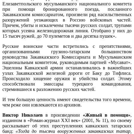
Елизаветпольского мусульманского национального комитета
при помощи бронированного поезда, посланного
Закавказским комиссариатом, произвели ряд насильственных
разоружений уезжающих в Россию войсковых частей.
Причем, убиты и искалечены тысячи русских солдат, трупами
которых усеяна железнодорожная линия. Отобрано у них до
15 тысяч ружей, до 70 пулеметов и два десятка пушек».
Русские воинские части встретились с препятствиями,
организованными грузино-татарским большинством
руководства Закавказского Комиссариата и Мусульманским
национальным комитетом, руководимым партией «Мусават».
Эшелоны Кавказской армии останавливались в важнейших
узлах Закавказской железной дороги от Баку до Тифлиса.
Происходило хищение оружия и убийства солдат. Этому
способствовали эмиссары турецкого командования,
стремившиеся к разложению русских частей.
И тем большую ценность имеют свидетельства того времени,
чем реже они извлекаются из архивов.
Виктор Николаев
в произведении
«Живый в помощи»
,
изданном в «Роман-журнал XXI век» (2001, № 11), по своему
рассказывает об этих преступлениях кавказских татарских
банд:
«Тогда до тысячи вооруженных закавказских татар,