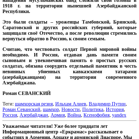
нападения мусульманских банд сложили свои головы в
1918 г. на территории нынешней Азербайджанской
Республики.
Это были солдаты – уроженцы Тамбовской, Брянской,
Саратовской и других российских губерний, которые
защищали своё Отечество, а после революции стремились
вернуться обратно в Россию, к своим семьям.
Считаю, что чествовать солдат Первой мировой войны
необходимо. И Россия, отдавая дань памяти своим
сыновьям и увековечивая память о простых русских
солдатах, обязана соорудить отдельный памятник в честь
невинных убиенных кавказскими татарами
(азербайджанцами) на территории современного
Азербайджана.
Роман СЕВАНСКИЙ
Теги:
шамхорская резня
,
Ильхам Алиев
,
Владимир Путин
,
Роман Севанский
,
шамхор
,
Новости
,
Политика
,
История
,
Россия
,
Азербайджан
,
Армия
,
Война
,
Ксенофобия
,
yandex
Уважаемые читатели! Уже более тридцати лет
Информационный центр «Еркрамас» рассказывает о
событиях в Армении, Арцахе и армянской Диаспоре. Мы