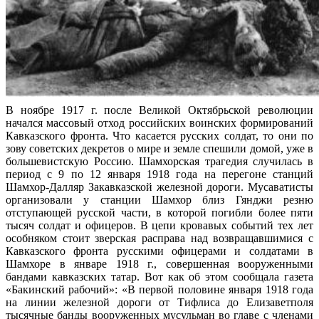
В ноябре 1917 г. после Великой Октябрьской революции
начался массовый отход российских воинских формирований
Кавказского фронта. Что касается русских солдат, то они по
зову советских декретов о мире и земле спешили домой, уже в
большевистскую Россию. Шамхорская трагедия случилась в
период с 9 по 12 января 1918 года на перегоне станций
Шамхор-Далляр Закавказской железной дороги. Мусаватисты
организовали у станции Шамхор близ Гянджи резню
отступающей русской части, в которой погибли более пяти
тысяч солдат и офицеров. В цепи кровавых событий тех лет
особняком стоит зверская расправа над возвращавшимися с
Кавказского фронта русскими офицерами и солдатами в
Шамхоре в январе 1918 г., совершенная вооруженными
бандами кавказских татар. Вот как об этом сообщала газета
«Бакинский рабочий»: «В первой половине января 1918 года
на линии железной дороги от Тифлиса до Елизаветполя
тысячные банды вооруженных мусульман во главе с членами