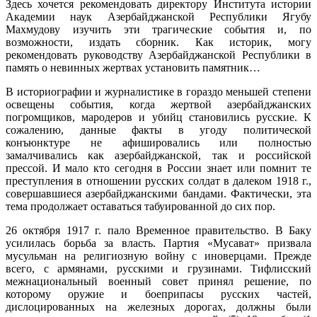
Здесь хочется рекомендовать директору Института истории
Академии наук Азербайджанской Республики Ягубу
Махмудову изучить эти трагические события и, по
возможности, издать сборник. Как историк, могу
рекомендовать руководству Азербайджанской Республики в
память о невинных жертвах установить памятник…
В историографии и журналистике в гораздо меньшей степени
освещены события, когда жертвой азербайджанских
погромщиков, мародеров и убийц становились русские. К
сожалению, данные факты в угоду политической
конъюнктуре не афишировались или полностью
замалчивались как азербайджанской, так и российской
прессой. И мало кто сегодня в России знает или помнит те
преступления в отношении русских солдат в далеком 1918 г.,
совершавшиеся азербайджанскими бандами. Фактически, эта
тема продолжает оставаться табуированной до сих пор.
26 октября 1917 г. пало Временное правительство. В Баку
усилилась борьба за власть. Партия «Мусават» призвала
мусульман на религиозную войну с иноверцами. Прежде
всего, с армянами, русскими и грузинами. Тифлисский
межнациональный военный совет принял решение, по
которому оружие и боеприпасы русских частей,
дислоцированных на железных дорогах, должны были