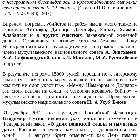
с невероятным бесстыдством и кровожадностью выполнил
свое постановление 9–12 января»
. (Сталин И.В. Cочинения. –
Т. 4. – М.: ОГИЗ; 1947).
Впрочем, погромы, убийства и грабеж имели место также на
станциях
Акстафа, Далляр, Джульфа, Евлах, Хачмас,
Алабашли и в других участках
Закавказской железной
дороги. Оставшиеся в живых солдаты бежали в Баку.
Непосредственными руководителями погромов являлись
члены мусульманского национального совета
А. Зиятханов,
А.-б. Сафикюрдский, князь Л. Магалов, М.-б. Рустамбеков
и другие.
В результате погрома 15000 ружей перешли не к татарскому
комитету, а именно к мусульманской толпе, «которую сам
комитет не смог укротить». «Между Шамхором и Долларом
эти силы напали на солдат и устроили кровавую бойню», –
свидетельствовал татарский предводитель, Председатель
мусульманского национального совета
Н.–б. Усуб–Беков
.
31 декабря 2012 года Президент Российской Федерации
Владимир Путин
подписал указ, вносящий изменения в
Федеральный закон
«О днях воинской славы и памятных
датах России»
: перечень памятных дат дополняется еще
одной — 1 августа будет отмечаться как День памяти