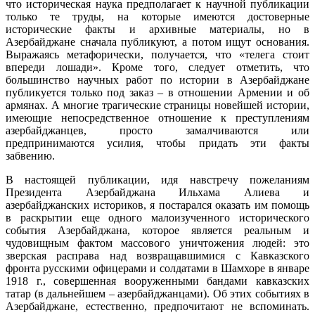
что историческая наука предполагает к научной публикации
только те труды, на которые имеются достоверные
исторические факты и архивные материалы, но в
Азербайджане сначала публикуют, а потом ищут основания.
Выражаясь метафорически, получается, что «телега стоит
впереди лошади». Кроме того, следует отметить, что
большинство научных работ по истории в Азербайджане
публикуется только под заказ – в отношении Армении и об
армянах. А многие трагические страницы новейшей истории,
имеющие непосредственное отношение к преступлениям
азербайджанцев, просто замалчиваются или
предпринимаются усилия, чтобы придать эти факты
забвению.
В настоящей публикации, идя навстречу пожеланиям
Президента Азербайджана Ильхама Алиева и
азербайджанских историков, я постарался оказать им помощь
в раскрытии еще одного малоизученного исторического
события Азербайджана, которое является реальным и
чудовищным фактом массового уничтожения людей: это
зверская расправа над возвращавшимися с Кавказского
фронта русскими офицерами и солдатами в Шамхоре в январе
1918 г., совершенная вооруженными бандами кавказских
татар (в дальнейшем – азербайджанцами). Об этих событиях в
Азербайджане, естественно, предпочитают не вспоминать.