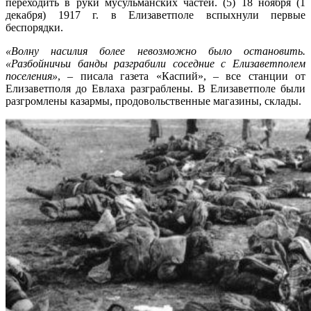
переходить в руки мусульманских частей. (5) 18 ноября (1
декабря) 1917 г. в Елизаветполе вспыхнули первые
беспорядки.
«Волну насилия более невозможно было остановить.
«Разбойничьи банды разграбили соседние с Елизаветполем
поселения»
, – писала газета «Каспий», – все станции от
Елизаветполя до Евлаха разграблены. В Елизаветполе были
разгромлены казармы, продовольственные магазины, склады.