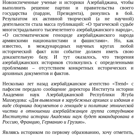
Новоиспеченные ученые и историки Азербайджана, чтобы
выполнить решение партии и правительства своего
государства (пардон, Президента), ринулись в бой.
Результатом их активной творческой (а не научной)
деятельности стала масса публикаций: «О трагической судьбе
многострадального тысячелетнего азербайджанского народа»,
«О систематическом геноциде азербайджанского народа
армянскими националистами и фашистами». Но, как
известно, в международных научных кругах любой
исторический факт или событие должен иметь свою
доказательную базу. И тут оказалось, что творения
азербайджанских историков столкнулись с определенными
проблемами – отсутствием конкретных исторических и
архивных документов и фактов.
Несколько лет назад азербайджанское агентство «Trend» с
пафосом передало сообщение директора Института истории
Академии наук Азербайджанской Республики Ягуба
Махмудова:
«Для выявления в зарубежных архивах и издания в
виде сборника документов о геноциде и политике этнической
чистки в отношении азербайджанцев группа сотрудников
Института истории Академии наук будет командирована в
Россию, Францию, Германию и Грузию»
.
Являясь историком по первому образованию, хочу отметить,