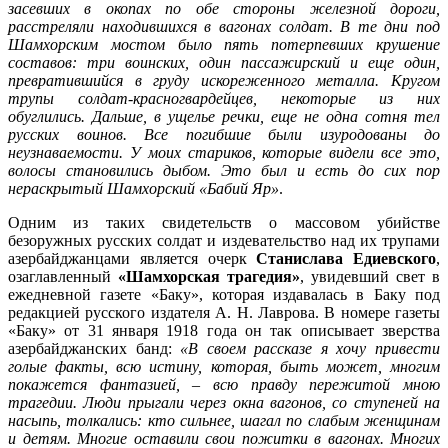
засевших в окопах по обе стороны железной дороги,
расстреляли находившихся в вагонах солдат. В те дни под
Шамхорским мостом было пять потерпевших крушение
составов: три воинских, один пассажирский и еще один,
превратившийся в груду искореженного металла. Кругом
трупы солдат-красногвардейцев, некоторые из них
обуглились. Дальше, в ущелье речки, еще не одна сотня тел
русских воинов. Все погибшие были изуродованы до
неузнаваемости. У моих стариков, которые видели все это,
волосы становились дыбом. Это был и есть до сих пор
нераскрытый Шамхорский «Бабий Яр»
.
Одним из таких свидетельств о массовом убийстве
безоружных русских солдат и издевательство над их трупами
азербайджанцами является очерк
Станислава Едиевского
,
озаглавленный
«Шамхорская трагедия»
, увидевший свет в
ежедневной газете «Баку», которая издавалась в Баку под
редакцией русского издателя А. Н. Лаврова. В номере газеты
«Баку» от 31 января 1918 года он так описывает зверства
азербайджанских банд:
«В своем рассказе я хочу привести
голые факты, всю истину, которая, быть может, многим
покажется фантазией, – всю правду пережитой мною
трагедии. Люди прыгали через окна вагонов, со ступеней на
насыпь, толкались: кто сильнее, шагал по слабым женщинам
и детям. Многие оставили свои пожитки в вагонах. Многих