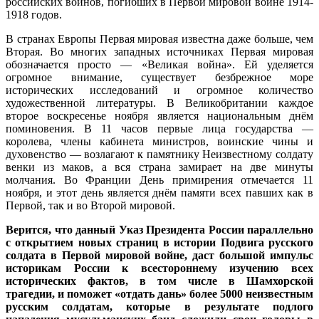
российских воинов, погибших в Первой мировой войне 1914-
1918 годов.
В странах Европы Первая мировая известна даже больше, чем
Вторая. Во многих западных источниках Первая мировая
обозначается просто — «Великая война». Ей уделяется
огромное внимание, существует безбрежное море
исторических исследований и огромное количество
художественной литературы. В Великобритании каждое
второе воскресенье ноября является национальным днём
поминовения. В 11 часов первые лица государства —
королева, члены кабинета министров, воинские чины и
духовенство — возлагают к памятнику Неизвестному солдату
венки из маков, а вся страна замирает на две минуты
молчания. Во Франции День примирения отмечается 11
ноября, и этот день является днём памяти всех павших как в
Первой, так и во Второй мировой.
Верится, что данный Указ Президента России параллельно
с открытием новых страниц в истории Подвига русского
солдата в Первой мировой войне, даст большой импульс
историкам России к всестороннему изучению всех
исторических фактов, в том числе в Шамхорской
трагедии, и поможет «отдать дань» более 5000 неизвестным
русским солдатам, которые в результате подлого