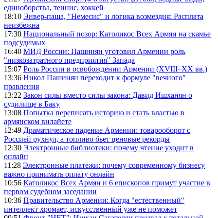
единоборства, теннис, хоккей
18:10
Энвер-паша, "Немесис" и логика возмездия: Расплата
неизбежна
17:30
Национальный позор: Католикос Всех Армян на скамье
подсудимых
16:40
МИД России: Пашинян уготовил Армении роль
"низкозатратного предприятия" Запада
15:07
Роль России в освобождении Армении (XVIII–XX вв.)
13:36
Никол Пашинян переходит к формуле "вечного"
правления
13:22
Закон силы вместо силы закона: Давид Ишханян о
судилище в Баку
13:08
Попытка переписать историю и стать властью в
армянском вилайете
12:49
Драматическое падение Армении: товарооборот с
Россией рухнул, а топливо бьет ценовые рекорды
12:30
Электронные библиотеки: почему чтение уходит в
онлайн
11:28
Электронные платежи: почему современному бизнесу
важно принимать оплату онлайн
10:56
Католикос Всех Армян и 6 епископов примут участие в
первом судебном заседании
10:36
Правительство Армении: Когда "естественный"
интеллект хромает, искусственный уже не поможет
09:51
Фронт "НЕТ": Ишхан Сагателян призвал к тотальной