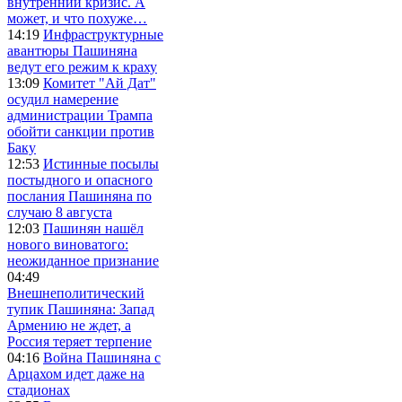
внутренний кризис. А
может, и что похуже…
14:19
Инфраструктурные
авантюры Пашиняна
ведут его режим к краху
13:09
Комитет "Ай Дат"
осудил намерение
администрации Трампа
обойти санкции против
Баку
12:53
Истинные посылы
постыдного и опасного
послания Пашиняна по
случаю 8 августа
12:03
Пашинян нашёл
нового виноватого:
неожиданное признание
04:49
Внешнеполитический
тупик Пашиняна: Запад
Армению не ждет, а
Россия теряет терпение
04:16
Война Пашиняна с
Арцахом идет даже на
стадионах