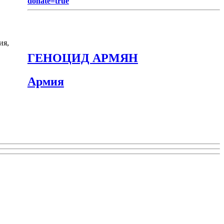
donate=true
ия,
ГЕНОЦИД АРМЯН
Армия