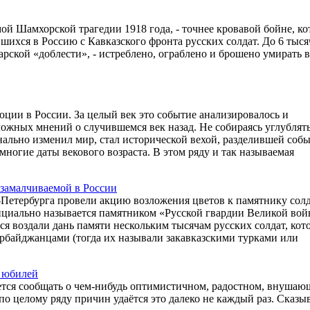
мой Шамхорской трагедии 1918 года, - точнее кровавой бойне, к
шихся в Россию с Кавказского фронта русских солдат. До 6 тыся
тарской «доблести», - истреблено, ограблено и брошено умирать 
ции в России. За целый век это событие анализировалось и
ожных мнений о случившемся век назад. Не собираясь углублять
нально изменил мир, стал исторической вехой, разделившей собы
ногие даты векового возраста. В этом ряду и так называемая
 замалчиваемой в России
-Петербурга провели акцию возложения цветов к памятнику сол
ициально называется памятником «Русской гвардии Великой вой
 воздали дань памяти нескольким тысячам русских солдат, кот
ербайджанцами (тогда их называли закавказскими турками или
й юбилей
чется сообщать о чем-нибудь оптимистичном, радостном, внуша
о целому ряду причин удаётся это далеко не каждый раз. Сказы