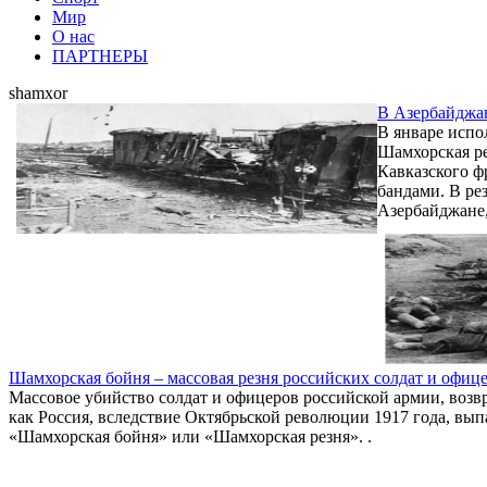
Мир
О нас
ПАРТНЕРЫ
shamxor
В Азербайджан
В январе испо
Шамхорская ре
Кавказского ф
бандами. В ре
Азербайджане, 
Шамхорская бойня – массовая резня российских солдат и офиц
Массовое убийство солдат и офицеров российской армии, возв
как Россия, вследствие Октябрьской революции 1917 года, выпа
«Шамхорская бойня» или «Шамхорская резня». .