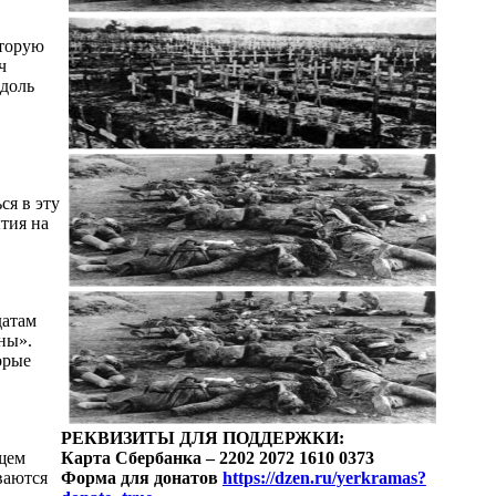
оторую
ч
вдоль
ся в эту
тия на
датам
ны».
орые
РЕКВИЗИТЫ ДЛЯ ПОДДЕРЖКИ:
ющем
Карта Сбербанка – 2202 2072 1610 0373
ваются
Форма для донатов
https://dzen.ru/yerkramas?