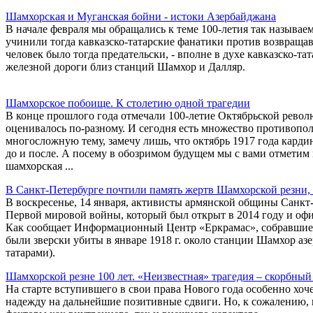
Шамхорская и Муганская бойни - истоки Азербайджана
В начале февраля мы обращались к теме 100-летия так называе
учинили тогда кавказско-татарские фанатики против возвращав
человек было тогда предательски, - вполне в духе кавказско-та
железной дороги близ станций Шамхор и Далляр.
Шамхорское побоище. К столетию одной трагедии
В конце прошлого года отмечали 100-летие Октябрьской револю
оценивалось по-разному. И сегодня есть множество противопол
многосложную тему, замечу лишь, что октябрь 1917 года карди
до и после. А посему в обозримом будущем мы с вами отметим м
шамхорская ...
В Санкт-Петербурге почтили память жертв Шамхорской резни,
В воскресенье, 14 января, активисты армянской общины Санкт
Первой мировой войны, который был открыт в 2014 году и оф
Как сообщает Информационный Центр «Еркрамас», собравшиеся
были зверски убиты в январе 1918 г. около станции Шамхор аз
татарами).
Шамхорской резне 100 лет. «Неизвестная» трагедия – скорбны
На старте вступившего в свои права Нового года особенно хо
надежду на дальнейшие позитивные сдвиги. Но, к сожалению, п