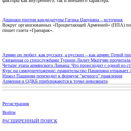
факторы как внутреннего, так и внешнего характера.
Дашнаки против кандидатуры Гагика Царукяна – источник
Вокруг организованных «Процветающей Арменией» (ППА) поли
пишет газета «Грапарак».
Армян он любил, как русских, а русских – как армян: Гений 
Связанная со спецслужбами Турции Лилит Мкртчян прочитала
Четыре этапа армянского Ливана: Что происходит с одной из 
Курс на самоуничтожение: правительство Пашиняна отрывает
Никол Пашинян переходит к формуле "вечного" правления
Армения и ОДКБ приближаются к точке невозврата
Регистрация
Войти
РАСШИРЕННЫЙ ПОИСК