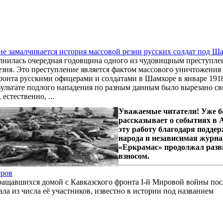
е замалчивается история массовой резни русских солдат под Ша
лнилась очередная годовщина одного из чудовищным преступлен
зня. Это преступление является фактом массового уничтожения 
ронта русскими офицерами и солдатами в Шамхоре в январе 191
зультате подлого нападения по разным данным было вырезано св
естественно, ...
Уважаемые читатели! Уже б
рассказывает о событиях в
эту работу благодаря подде
народа и независимая журна
«Еркрамас» продолжал разв
взносом.
еров
ращавшихся домой с Кавказского фронта I-й Мировой войны посл
ла из числа её участников, известно в истории под названием