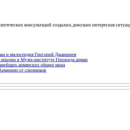
тических консультаций создалась довольно интересная ситуац
права и милосердия Григорий Джаншиев
 лекцию в Музее-институте Геноцида армян
старейших армянских общин мира
 Армению от союзников