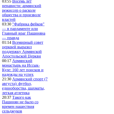
03:55
Восемь лет
ненависти: армянский
режиссер о расколе
общества и произволе
властей
03:30
"Фабрика фейков"
— в парламенте или
Главный враг Пашиняна
— правда
01:14
Всемирный совет
церквей выразил
поддержку Армянской
Апостольской Церкви
00:17
Армянский
монастырь на Иссык-
Куле: 160 лет поисков и
надежды на успех
21:30
Армянский спорт (7
августа): футбол,
единоборства, шахматы,
легкая атлетика
20:37
Такого как
Пашинян не было со
времен нашествия
сельджуков