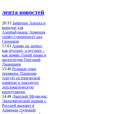
лента новостей
20:33
Забвение Арцаха и
коридор для
Азербайджана: Армения
теряет суверенитет над
Сюником
17:03
Армян он любил,
как русских, а русских –
как армян: Гений права и
милосердия Григорий
Джаншиев
15:40
Розовые очки
премьера: Пашинян
торгует исторической
памятью и празднует
дипломатическую
капитуляцию
14:48
Дмитрий Медведев:
Экономический разрыв с
Россией вызовет в
Армении глубокий