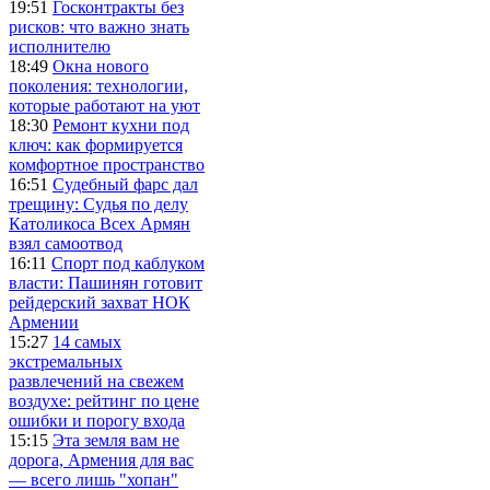
19:51
Госконтракты без
рисков: что важно знать
исполнителю
18:49
Окна нового
поколения: технологии,
которые работают на уют
18:30
Ремонт кухни под
ключ: как формируется
комфортное пространство
16:51
Судебный фарс дал
трещину: Судья по делу
Католикоса Всех Армян
взял самоотвод
16:11
Спорт под каблуком
власти: Пашинян готовит
рейдерский захват НОК
Армении
15:27
14 самых
экстремальных
развлечений на свежем
воздухе: рейтинг по цене
ошибки и порогу входа
15:15
Эта земля вам не
дорога, Армения для вас
— всего лишь "хопан"