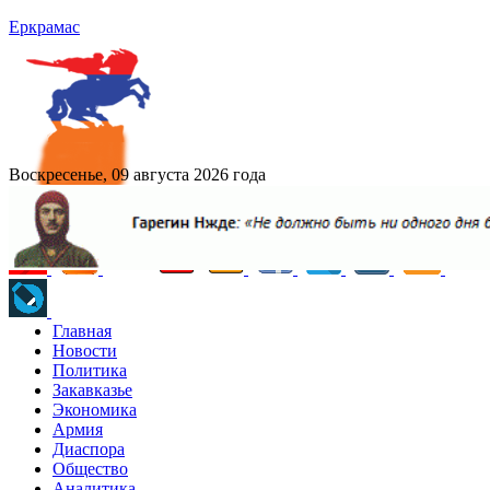
Еркрамас
Воскресенье, 09 августа 2026 года
Главная
Новости
Политика
Закавказье
Экономика
Армия
Диаспора
Общество
Аналитика