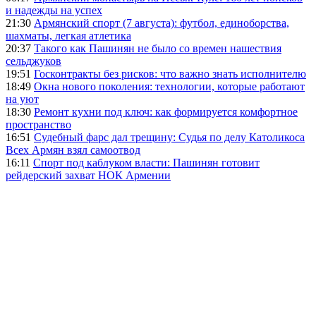
и надежды на успех
21:30
Армянский спорт (7 августа): футбол, единоборства,
шахматы, легкая атлетика
20:37
Такого как Пашинян не было со времен нашествия
сельджуков
19:51
Госконтракты без рисков: что важно знать исполнителю
18:49
Окна нового поколения: технологии, которые работают
на уют
18:30
Ремонт кухни под ключ: как формируется комфортное
пространство
16:51
Судебный фарс дал трещину: Судья по делу Католикоса
Всех Армян взял самоотвод
16:11
Спорт под каблуком власти: Пашинян готовит
рейдерский захват НОК Армении