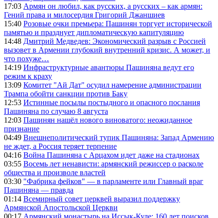
17:03
Армян он любил, как русских, а русских – как армян:
Гений права и милосердия Григорий Джаншиев
15:40
Розовые очки премьера: Пашинян торгует исторической
памятью и празднует дипломатическую капитуляцию
14:48
Дмитрий Медведев: Экономический разрыв с Россией
вызовет в Армении глубокий внутренний кризис. А может, и
что похуже…
14:19
Инфраструктурные авантюры Пашиняна ведут его
режим к краху
13:09
Комитет "Ай Дат" осудил намерение администрации
Трампа обойти санкции против Баку
12:53
Истинные посылы постыдного и опасного послания
Пашиняна по случаю 8 августа
12:03
Пашинян нашёл нового виноватого: неожиданное
признание
04:49
Внешнеполитический тупик Пашиняна: Запад Армению
не ждет, а Россия теряет терпение
04:16
Война Пашиняна с Арцахом идет даже на стадионах
03:55
Восемь лет ненависти: армянский режиссер о расколе
общества и произволе властей
03:30
"Фабрика фейков" — в парламенте или Главный враг
Пашиняна — правда
01:14
Всемирный совет церквей выразил поддержку
Армянской Апостольской Церкви
00:17
Армянский монастырь на Иссык-Куле: 160 лет поисков