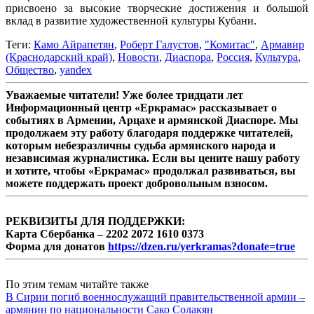
присвоено за высокие творческие достижения и большой
вклад в развитие художественной культуры Кубани.
Теги:
Камо Айрапетян
,
Роберт Галустов
,
"Комитас"
,
Армавир
(Краснодарский край)
,
Новости
,
Диаспора
,
Россия
,
Культура
,
Общество
,
yandex
Уважаемые читатели! Уже более тридцати лет
Информационный центр «Еркрамас» рассказывает о
событиях в Армении, Арцахе и армянской Диаспоре. Мы
продолжаем эту работу благодаря поддержке читателей,
которым небезразличны судьба армянского народа и
независимая журналистика. Если вы цените нашу работу
и хотите, чтобы «Еркрамас» продолжал развиваться, вы
можете поддержать проект добровольным взносом.
РЕКВИЗИТЫ ДЛЯ ПОДДЕРЖКИ:
Карта Сбербанка – 2202 2072 1610 0373
Форма для донатов
https://dzen.ru/yerkramas?donate=true
По этим темам читайте также
В Сирии погиб военнослужащий правительственной армии –
армянин по национальности Сако Солакян