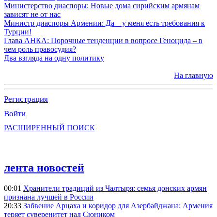
Министерство диаспоры: Новые дома сирийским армянам
зависят не от нас
Министр диаспоры Армении: Да – у меня есть требования к
Турции!
Глава АНКА: Порочные тенденции в вопросе Геноцида – в
чем роль правосудия?
Два взгляда на одну политику
На главную
Регистрация
Войти
РАСШИРЕННЫЙ ПОИСК
лента новостей
00:01
Хранители традиций из Чалтыря: семья донских армян
признана лучшей в России
20:33
Забвение Арцаха и коридор для Азербайджана: Армения
теряет суверенитет над Сюником