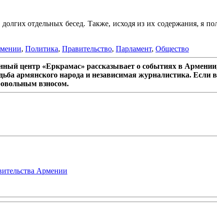
олгих отдельных бесед. Также, исходя из их содержания, я пол
рмении
,
Политика
,
Правительство
,
Парламент
,
Общество
ный центр «Еркрамас» рассказывает о событиях в Армении,
дьба армянского народа и независимая журналистика. Если в
ровольным взносом.
авительства Армении