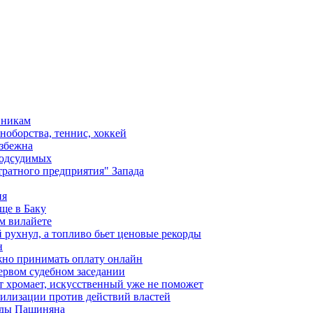
вникам
ноборства, теннис, хоккей
избежна
подсудимых
ратного предприятия" Запада
ия
ще в Баку
м вилайете
 рухнул, а топливо бьет ценовые рекорды
н
жно принимать оплату онлайн
ервом судебном заседании
т хромает, искусственный уже не поможет
илизации против действий властей
анды Пашиняна