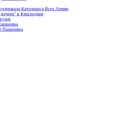
поддержала Католикоса Всех Армян
вечера" в Краснодаре
рузок
 Пашиняна
от Пашиняна