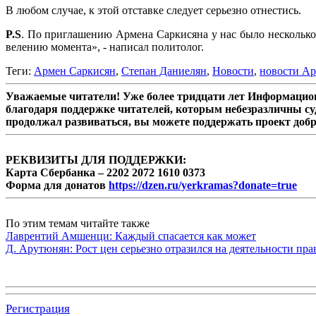
В любом случае, к этой отставке следует серьезно отнестись.
P.S
. По приглашению Армена Саркисяна у нас было несколько д
велению момента», - написал политолог.
Теги:
Армен Саркисян
,
Степан Даниелян
,
Новости
,
новости А
Уважаемые читатели! Уже более тридцати лет Информацион
благодаря поддержке читателей, которым небезразличны су
продолжал развиваться, вы можете поддержать проект доб
РЕКВИЗИТЫ ДЛЯ ПОДДЕРЖКИ:
Карта Сбербанка – 2202 2072 1610 0373
Форма для донатов
https://dzen.ru/yerkramas?donate=true
По этим темам читайте также
Лаврентий Амшенци: Каждый спасается как может
Д. Арутюнян: Рост цен серьезно отразился на деятельности пр
Регистрация