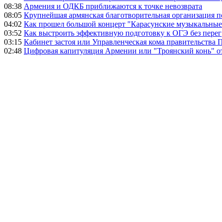
08:38
Армения и ОДКБ приближаются к точке невозврата
08:05
Крупнейшая армянская благотворительная организация 
04:02
Как прошел большой концерт "Карасунские музыкальные 
03:52
Как выстроить эффективную подготовку к ОГЭ без перег
03:15
Кабинет застоя или Управленческая кома правительства
02:48
Цифровая капитуляция Армении или "Троянский конь" 