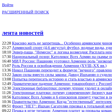
Войти
РАСШИРЕННЫЙ ПОИСК
лента новостей
22:28
Красиво жить не запретишь... Особенно армянским чино
21:27
Армянский спорт (4-6 августа): футбол, водные виды, еди
18:10
Энвер-паша, "Немесис" и логика возмездия: Расплата не
17:30
Национальный позор: Католикос Всех Армян на скамье 
16:40
МИД России: Пашинян уготовил Армении роль "низкозат
15:07
Роль России в освобождении Армении (XVIII–XX вв.)
13:36
Никол Пашинян переходит к формуле "вечного" правлен
13:22
Закон силы вместо силы закона: Давид Ишханян о судили
13:08
Попытка переписать историю и стать властью в армянско
12:49
Драматическое падение Армении: товарооборот с Россией
12:30
Электронные библиотеки: почему чтение уходит в онлай
11:28
Электронные платежи: почему современному бизнесу ва
10:56
Католикос Всех Армян и 6 епископов примут участие в п
10:36
Правительство Армении: Когда "естественный" интеллек
09:51
Фронт "НЕТ": Ишхан Сагателян призвал к тотальной моб
09:22
Пешка в игре титанов: Армения платит за провалы ком