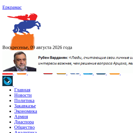
Еркрамас
Воскресенье, 09 августа 2026 года
Главная
Новости
Политика
Закавказье
Экономика
Армия
Диаспора
Общество
Аналитика