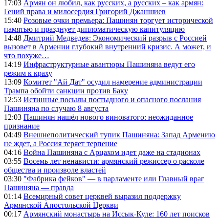
17:03
Армян он любил, как русских, а русских – как армян:
Гений права и милосердия Григорий Джаншиев
15:40
Розовые очки премьера: Пашинян торгует исторической
памятью и празднует дипломатическую капитуляцию
14:48
Дмитрий Медведев: Экономический разрыв с Россией
вызовет в Армении глубокий внутренний кризис. А может, и
что похуже…
14:19
Инфраструктурные авантюры Пашиняна ведут его
режим к краху
13:09
Комитет "Ай Дат" осудил намерение администрации
Трампа обойти санкции против Баку
12:53
Истинные посылы постыдного и опасного послания
Пашиняна по случаю 8 августа
12:03
Пашинян нашёл нового виноватого: неожиданное
признание
04:49
Внешнеполитический тупик Пашиняна: Запад Армению
не ждет, а Россия теряет терпение
04:16
Война Пашиняна с Арцахом идет даже на стадионах
03:55
Восемь лет ненависти: армянский режиссер о расколе
общества и произволе властей
03:30
"Фабрика фейков" — в парламенте или Главный враг
Пашиняна — правда
01:14
Всемирный совет церквей выразил поддержку
Армянской Апостольской Церкви
00:17
Армянский монастырь на Иссык-Куле: 160 лет поисков