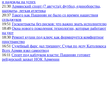
и надежды на успех
21:30
Армянский спорт (7 августа): футбол, единоборства,
шахматы, легкая атлетика
20:37
Такого как Пашинян не было со времен нашествия
сельджуков
19:51
Госконтракты без рисков: что важно знать исполнителю
18:49
Окна нового поколения: технологии, которые работают
на уют
18:30
Ремонт кухни под ключ: как формируется комфортное
пространство
16:51
Судебный фарс дал трещину: Судья по делу Католикоса
Всех Армян взял самоотвод
16:11
Спорт под каблуком власти: Пашинян готовит
рейдерский захват НОК Армении