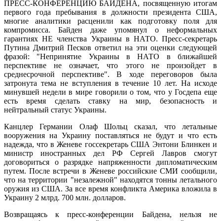
ПРЕСС-КОНФЕРЕНЦИЮ БАЙДЕНА, посвященную итогам
первого года пребывания в должности президента США,
многие аналитики расценили как подготовку поля для
компромисса. Байден даже упомянул о неформальных
гарантиях НЕ членства Украины в НАТО. Пресс-секретарь
Путина Дмитрий Песков ответил на эти оценки следующей
фразой: "Непринятие Украины в НАТО в ближайшей
перспективе не означает, что этого не произойдет в
среднесрочной перспективе". В ходе переговоров была
затронута тема не вступления в течение 10 лет. На исходе
минувшей недели в мире говорили о том, что у Госдепа еще
есть время сделать ставку на мир, безопасность и
нейтральный статус Украины.
Канцлер Германии Олаф Шольц сказал, что летальные
вооружения на Украину поставляться не будут и что есть
надежда, что в Женеве госсекретарь США Энтони Блинкен и
министр иностранных дел РФ Сергей Лавров смогут
договориться о разрядке напряженности дипломатическим
путем. После встречи в Женеве российские СМИ сообщили,
что на территории "незалежной" находятся тонны летального
оружия из США. За все время конфликта Америка вложила в
Украину 2 млрд. 700 млн. долларов.
Возвращаясь к пресс-конференции Байдена, нельзя не