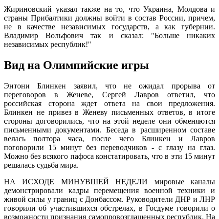
Жириновский указал также на то, что Украина, Молдова и
страны Прибалтики должны войти в состав России, причем,
не в качестве независимых государств, а как губернии.
Владимир Вольфович так и сказал: "Больше никаких
независимых республик!"
Вид на Олимпийские игры
Энтони Блинкен заявил, что не ожидал прорыва от
переговоров в Женеве, Сергей Лавров ответил, что
российская сторона ждет ответа на свои предложения.
Блинкен не привез в Женеву письменных ответов, в итоге
стороны договорились, что на этой неделе они обменяются
письменными документами. Беседа в расширенном составе
велась полтора часа, после чего Блинкен и Лавров
поговорили 15 минут без переводчиков - с глазу на глаз.
Можно без всякого пафоса констатировать, что в эти 15 минут
решалась судьба мира.
НА ИСХОДЕ МИНУВШЕЙ НЕДЕЛИ мировые каналы
демонстрировали кадры перемещения военной техники и
живой силы у границ с Донбассом. Руководители ДНР и ЛНР
говорили об участившихся обстрелах, в Госдуме говорили о
возможности признания самопровозглашенных республик. На