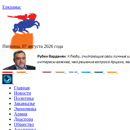
Еркрамас
Пятница, 07 августа 2026 года
Главная
Новости
Политика
Закавказье
Экономика
Армия
Диаспора
Общество
Аналитика