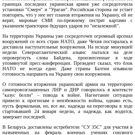
границах последних украинская армия уже сосредоточила
установки "Смерч" и "Ураган". Российская сторона не устает
повторять, что у нее нет планов вторжения на Украину, ей не
верят, мировые СМИ по-прежнему пестрят картами с
указанием траектории будущих ударов по "незалежной".
На территории Украины уже сосредоточен огромный арсенал
вооружений со всех стран НАТО, даже Чехия постаралась и
доставила наступательные вооружения. На исходе минувшей
недели Североатлантический альянс пытался на деле
опровергнуть слова Байдена, произнесенные в ходе
упомянутой пресс-конференции. Президент сказал, что блок
НАТО не всегда един. Даже страны Балтии изъявили
готовность направить на Украину свои вооружения.
О готовности вторжения украинской армии на территорию
самопровозглашенных ЛНР и ДНР говорилось в контексте
"казус белли" – повода к войне. Нагнетание ситуации
привело к прогнозам о неизбежности войны, однако есть,
пусть формальная, но, все же, надежда на переговоры в ходе
стартовавшей 24 января недели, а надежда, как водится,
замерзает последней.
В Беларусь доставлены истребители "СУ 35С" для участия в
назначенных на февраль военных учениях союзного