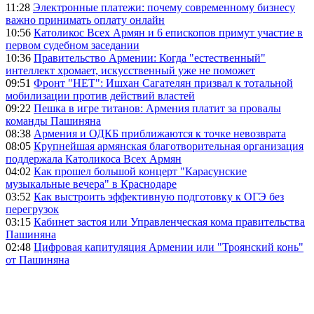
11:28
Электронные платежи: почему современному бизнесу
важно принимать оплату онлайн
10:56
Католикос Всех Армян и 6 епископов примут участие в
первом судебном заседании
10:36
Правительство Армении: Когда "естественный"
интеллект хромает, искусственный уже не поможет
09:51
Фронт "НЕТ": Ишхан Сагателян призвал к тотальной
мобилизации против действий властей
09:22
Пешка в игре титанов: Армения платит за провалы
команды Пашиняна
08:38
Армения и ОДКБ приближаются к точке невозврата
08:05
Крупнейшая армянская благотворительная организация
поддержала Католикоса Всех Армян
04:02
Как прошел большой концерт "Карасунские
музыкальные вечера" в Краснодаре
03:52
Как выстроить эффективную подготовку к ОГЭ без
перегрузок
03:15
Кабинет застоя или Управленческая кома правительства
Пашиняна
02:48
Цифровая капитуляция Армении или "Троянский конь"
от Пашиняна