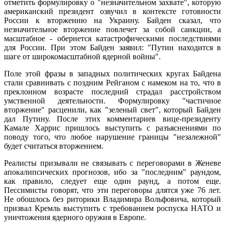
отметить формулировку о "незначительном захвате", которую
американский президент озвучил в контексте готовности
России к вторжению на Украину. Байден сказал, что
незначительное вторжение повлечет за собой санкции, а
масштабное - обернется катастрофическими последствиями
для России. При этом Байден заявил: "Путин находится в
шаге от широкомасштабной ядерной войны".
Поле этой фразы в западных политических кругах Байдена
стали сравнивать с поздним Рейганом с намеком на то, что в
преклонном возрасте последний страдал расстройством
умственной деятельности. Формулировку "частичное
вторжение" расценили, как "зеленый свет", который Байден
дал Путину. После этих комментариев вице-президенту
Камале Харрис пришлось выступить с разъяснениями по
поводу того, что любое нарушение границы "незалежной"
будет считаться вторжением.
Реалисты призывали не связывать с переговорами в Женеве
апокалипсических прогнозов, ибо за "последним" раундом,
как правило, следует еще один раунд, а потом еще.
Пессимисты говорят, что эти переговоры длятся уже 76 лет.
Не обошлось без риторики Владимира Вольфовича, который
призвал Кремль выступить с требованием роспуска НАТО и
уничтожения ядерного оружия в Европе.