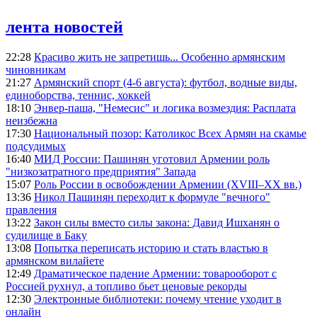
лента новостей
22:28
Красиво жить не запретишь... Особенно армянским
чиновникам
21:27
Армянский спорт (4-6 августа): футбол, водные виды,
единоборства, теннис, хоккей
18:10
Энвер-паша, "Немесис" и логика возмездия: Расплата
неизбежна
17:30
Национальный позор: Католикос Всех Армян на скамье
подсудимых
16:40
МИД России: Пашинян уготовил Армении роль
"низкозатратного предприятия" Запада
15:07
Роль России в освобождении Армении (XVIII–XX вв.)
13:36
Никол Пашинян переходит к формуле "вечного"
правления
13:22
Закон силы вместо силы закона: Давид Ишханян о
судилище в Баку
13:08
Попытка переписать историю и стать властью в
армянском вилайете
12:49
Драматическое падение Армении: товарооборот с
Россией рухнул, а топливо бьет ценовые рекорды
12:30
Электронные библиотеки: почему чтение уходит в
онлайн