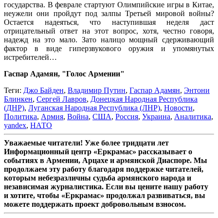
государства. В феврале стартуют Олимпийские игры в Китае,
неужели они пройдут под залпы Третьей мировой войны?
Остается надеяться, что наступившая неделя даст
отрицательный ответ на этот вопрос, хотя, честно говоря,
надежд на это мало. Зато налицо мощный сдерживающий
фактор в виде гиперзвукового оружия и упомянутых
истребителей…
Гаспар Адамян, "Голос Армении"
Теги:
Джо Байден
,
Владимир Путин
,
Гаспар Адамян
,
Энтони
Блинкен
,
Сергей Лавров
,
Донецкая Народная Республика
(ДНР)
,
Луганская Народная Республика (ЛНР)
,
Новости
,
Политика
,
Армия
,
Война
,
США
,
Россия
,
Украина
,
Аналитика
,
yandex
,
НАТО
Уважаемые читатели! Уже более тридцати лет
Информационный центр «Еркрамас» рассказывает о
событиях в Армении, Арцахе и армянской Диаспоре. Мы
продолжаем эту работу благодаря поддержке читателей,
которым небезразличны судьба армянского народа и
независимая журналистика. Если вы цените нашу работу
и хотите, чтобы «Еркрамас» продолжал развиваться, вы
можете поддержать проект добровольным взносом.