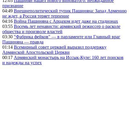
12:03
Пашинян нашёл нового виноватого: неожиданное
признание
04:49
Внешнеполитический тупик Пашиняна: Запад Армению
не ждет, а Россия теряет терпение
04:16
Война Пашиняна с Арцахом идет даже на стадионах
03:55
Восемь лет ненависти: армянский режиссер о расколе
общества и произволе властей
03:30
"Фабрика фейков" — в парламенте или Главный враг
Пашиняна — правда
01:14
Всемирный совет церквей выразил поддержку
Армянской Апостольской Церкви
00:17
Армянский монастырь на Иссык-Куле: 160 лет поисков
и надежды на успех