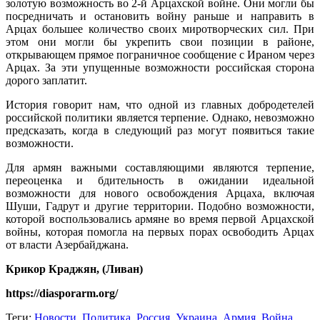
золотую возможность во 2-й Арцахской войне. Они могли бы
посредничать и остановить войну раньше и направить в
Арцах большее количество своих миротворческих сил. При
этом они могли бы укрепить свои позиции в районе,
открывающем прямое пограничное сообщение с Ираном через
Арцах. За эти упущенные возможности российская сторона
дорого заплатит.
История говорит нам, что одной из главных добродетелей
российской политики является терпение. Однако, невозможно
предсказать, когда в следующий раз могут появиться такие
возможности.
Для армян важными составляющими являются терпение,
переоценка и бдительность в ожидании идеальной
возможности для нового освобождения Арцаха, включая
Шуши, Гадрут и другие территории. Подобно возможности,
которой воспользовались армяне во время первой Арцахской
войны, которая помогла на первых порах освободить Арцах
от власти Азербайджана.
Крикор Краджян, (Ливан)
https://diasporarm.org/
Теги:
Новости
,
Политика
,
Россия
,
Украина
,
Армия
,
Война
,