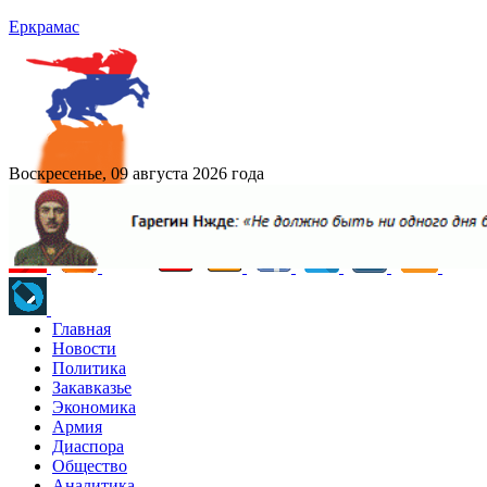
Еркрамас
Воскресенье, 09 августа 2026 года
Главная
Новости
Политика
Закавказье
Экономика
Армия
Диаспора
Общество
Аналитика