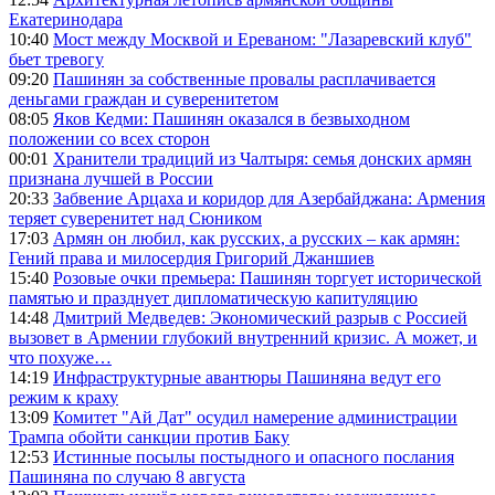
Екатеринодара
10:40
Мост между Москвой и Ереваном: "Лазаревский клуб"
бьет тревогу
09:20
Пашинян за собственные провалы расплачивается
деньгами граждан и суверенитетом
08:05
Яков Кедми: Пашинян оказался в безвыходном
положении со всех сторон
00:01
Хранители традиций из Чалтыря: семья донских армян
признана лучшей в России
20:33
Забвение Арцаха и коридор для Азербайджана: Армения
теряет суверенитет над Сюником
17:03
Армян он любил, как русских, а русских – как армян:
Гений права и милосердия Григорий Джаншиев
15:40
Розовые очки премьера: Пашинян торгует исторической
памятью и празднует дипломатическую капитуляцию
14:48
Дмитрий Медведев: Экономический разрыв с Россией
вызовет в Армении глубокий внутренний кризис. А может, и
что похуже…
14:19
Инфраструктурные авантюры Пашиняна ведут его
режим к краху
13:09
Комитет "Ай Дат" осудил намерение администрации
Трампа обойти санкции против Баку
12:53
Истинные посылы постыдного и опасного послания
Пашиняна по случаю 8 августа