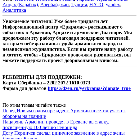
Арцах (Карабах)
,
Азербайджан
,
Турция
,
НАТО
,
yandex
,
Аналитика
Уважаемые читатели! Уже более тридцати лет
Информационный центр «Еркрамас» рассказывает о
событиях в Армении, Арцахе и армянской Диаспоре. Мы
продолжаем эту работу благодаря поддержке читателей,
которым небезразличны судьба армянского народа и
независимая журналистика. Если вы цените нашу работу
и хотите, чтобы «Еркрамас» продолжал развиваться, вы
можете поддержать проект добровольным взносом.
РЕКВИЗИТЫ ДЛЯ ПОДДЕРЖКИ:
Карта Сбербанка – 2202 2072 1610 0373
Форма для донатов
https://dzen.ru/yerkramas?donate=true
По этим темам читайте также
Перед Новым годом президент Армении посетил участок
обороны на границе
Нацархив Армении проведет в Ереване выставку,
посвященную 100-летию Геноцида
Догу Перинчек сделал циничное заявление в адрес жены
Джорджа Клуни