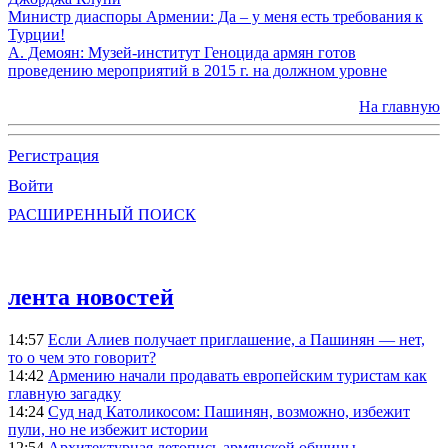
Министр диаспоры Армении: Да – у меня есть требования к
Турции!
А. Демоян: Музей-институт Геноцида армян готов
проведению мероприятий в 2015 г. на должном уровне
На главную
Регистрация
Войти
РАСШИРЕННЫЙ ПОИСК
лента новостей
14:57
Если Алиев получает приглашение, а Пашинян — нет,
то о чем это говорит?
14:42
Армению начали продавать европейским туристам как
главную загадку
14:24
Суд над Католикосом: Пашинян, возможно, избежит
пули, но не избежит истории
12:54
Архитектурная летопись армянской общины