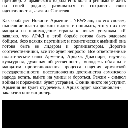
приговор. У армянского народа есть воля и решимость жить
на своей родине, развиваться и сохранять свою
идентичность», - заявил Сагателян.
Как сообщает Новости Армении - NEWS.am, по его словам,
нынешние власти должны видеть и понимать, что у них нет
мандата на принуждение страны к новым уступкам. «Я
заявляю, что АРФД в этой борьбе готова быть рядовым
бойцом, безо всяких партийных и политических амбиций она
готова быть ее лидером и организатором. Дорогие
соотечественники, все это будет непросто. Все ответственные
политические силы Армении, Арцаха, Диаспоры, научная,
культурная, духовная общественность, молодежь обязаны с
мандатом приостановления процесса падения армянской
государственности, восстановления достоинства армянского
народа встать, выйти на улицы и бороться. Режим - символ
войны и поражения, будет устранен, Сюник никто не уступит,
Армения не будет отуречена, а Арцах будет восстановлен», -
заключил оппозиционер.