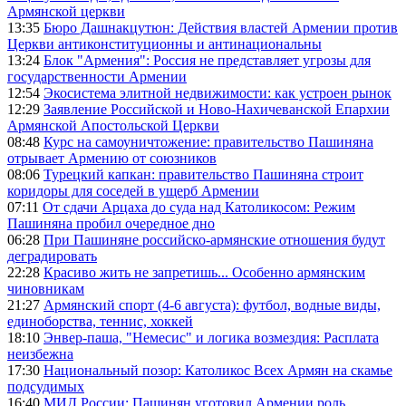
Армянской церкви
13:35
Бюро Дашнакцутюн: Действия властей Армении против
Церкви антиконституционны и антинациональны
13:24
Блок "Армения": Россия не представляет угрозы для
государственности Армении
12:54
Экосистема элитной недвижимости: как устроен рынок
12:29
Заявление Российской и Ново-Нахичеванской Епархии
Армянской Апостольской Церкви
08:48
Курс на самоуничтожение: правительство Пашиняна
отрывает Армению от союзников
08:06
Турецкий капкан: правительство Пашиняна строит
коридоры для соседей в ущерб Армении
07:11
От сдачи Арцаха до суда над Католикосом: Режим
Пашиняна пробил очередное дно
06:28
При Пашиняне российско-армянские отношения будут
деградировать
22:28
Красиво жить не запретишь... Особенно армянским
чиновникам
21:27
Армянский спорт (4-6 августа): футбол, водные виды,
единоборства, теннис, хоккей
18:10
Энвер-паша, "Немесис" и логика возмездия: Расплата
неизбежна
17:30
Национальный позор: Католикос Всех Армян на скамье
подсудимых
16:40
МИД России: Пашинян уготовил Армении роль