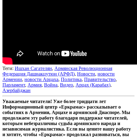
Теги:
Ишхан Сагателян
,
Армянская Революционная
Федерация Дашнакцутюн (АРФД)
,
Новости
,
новости
Армении
,
новости Арцаха
,
Политика
,
Правительство
,
Парламент
,
Армия
,
Война
,
Видео
,
Арцах (Карабах)
,
Азербайджан
Уважаемые читатели! Уже более тридцати лет
Информационный центр «Еркрамас» рассказывает о
событиях в Армении, Арцахе и армянской Диаспоре. Мы
продолжаем эту работу благодаря поддержке читателей,
которым небезразличны судьба армянского народа и
независимая журналистика. Если вы цените нашу работу
и хотите, чтобы «Еркрамас» продолжал развиваться, вы