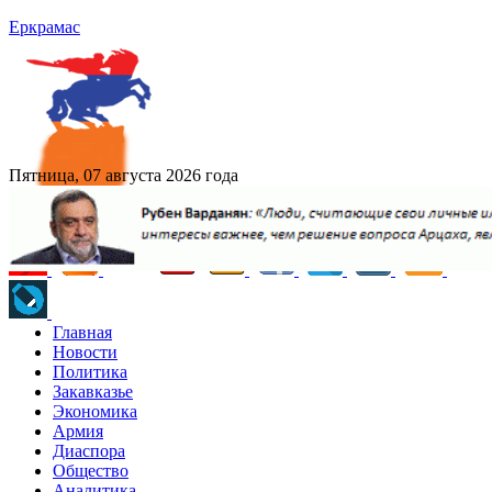
Еркрамас
Пятница, 07 августа 2026 года
Главная
Новости
Политика
Закавказье
Экономика
Армия
Диаспора
Общество
Аналитика