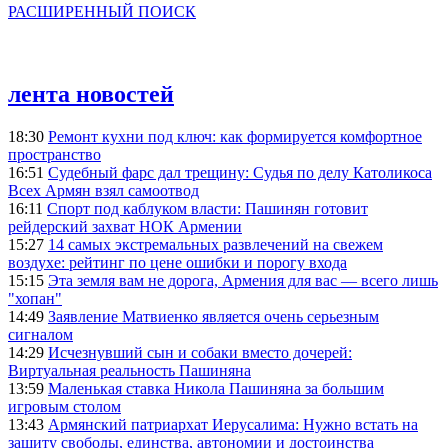
РАСШИРЕННЫЙ ПОИСК
лента новостей
18:30
Ремонт кухни под ключ: как формируется комфортное
пространство
16:51
Судебный фарс дал трещину: Судья по делу Католикоса
Всех Армян взял самоотвод
16:11
Спорт под каблуком власти: Пашинян готовит
рейдерский захват НОК Армении
15:27
14 самых экстремальных развлечений на свежем
воздухе: рейтинг по цене ошибки и порогу входа
15:15
Эта земля вам не дорога, Армения для вас — всего лишь
"хопан"
14:49
Заявление Матвиенко является очень серьезным
сигналом
14:29
Исчезнувший сын и собаки вместо дочерей:
Виртуальная реальность Пашиняна
13:59
Маленькая ставка Никола Пашиняна за большим
игровым столом
13:43
Армянский патриархат Иерусалима: Нужно встать на
защиту свободы, единства, автономии и достоинства