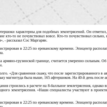
ершоки характерны для подобных землетрясений. Он отметил, ч
не кто-то не почувствовал вовсе. Кто-то почувствовал сильно, 
я», - рассказал Сос Маргарян.
истрирован в 22:25 по ереванскому времени. Эпицентр располаг
ла.
на армяно-грузинской границе, считается умеренно сильным. О
н.
долго. «Для сравнения скажу, что после зарегистрированного в а
льку магнитуда была выше, 165 афтершоков. На 40-й день после а
дания строились в расчете на 8-балльное землетрясения, однако в
ощного землетрясения. «Наши специалисты участвуют в проектн
истрирован в 22:25 по ереванскому времени. Эпицентр располаг
ла.