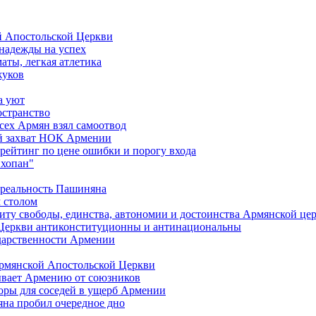
й Апостольской Церкви
 надежды на успех
аты, легкая атлетика
жуков
а уют
остранство
сех Армян взял самоотвод
ий захват НОК Армении
 рейтинг по цене ошибки и порогу входа
"хопан"
 реальность Пашиняна
 столом
иту свободы, единства, автономии и достоинства Армянской це
Церкви антиконституционны и антинациональны
ударственности Армении
Армянской Апостольской Церкви
ывает Армению от союзников
оры для соседей в ущерб Армении
яна пробил очередное дно