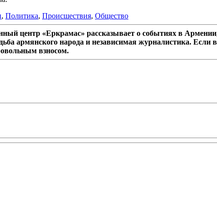
и
,
Политика
,
Происшествия
,
Общество
ный центр «Еркрамас» рассказывает о событиях в Армении,
дьба армянского народа и независимая журналистика. Если в
ровольным взносом.