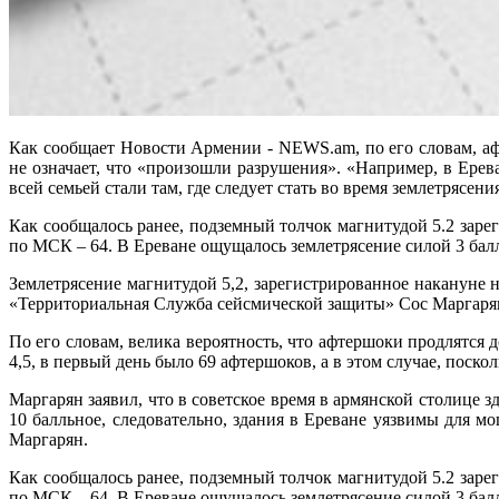
Как сообщает Новости Армении - NEWS.am, по его словам, афт
не означает, что «произошли разрушения». «Например, в Ерева
всей семьей стали там, где следует стать во время землетрясени
Как сообщалось ранее, подземный толчок магнитудой 5.2 зарег
по МСК – 64. В Ереване ощущалось землетрясение силой 3 бал
Землетрясение магнитудой 5,2, зарегистрированное накануне 
«Территориальная Служба сейсмической защиты» Сос Маргаря
По его словам, велика вероятность, что афтершоки продлятся 
4,5, в первый день было 69 афтершоков, а в этом случае, поско
Маргарян заявил, что в советское время в армянской столице з
10 балльное, следовательно, здания в Ереване уязвимы для м
Маргарян.
Как сообщалось ранее, подземный толчок магнитудой 5.2 зарег
по МСК – 64. В Ереване ощущалось землетрясение силой 3 бал