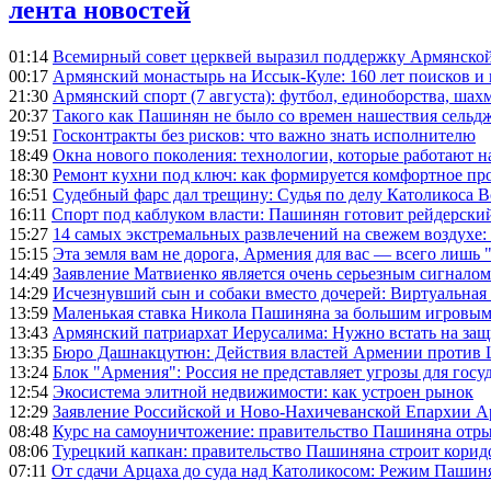
лента новостей
01:14
Всемирный совет церквей выразил поддержку Армянско
00:17
Армянский монастырь на Иссык-Куле: 160 лет поисков и
21:30
Армянский спорт (7 августа): футбол, единоборства, шахм
20:37
Такого как Пашинян не было со времен нашествия сельд
19:51
Госконтракты без рисков: что важно знать исполнителю
18:49
Окна нового поколения: технологии, которые работают н
18:30
Ремонт кухни под ключ: как формируется комфортное пр
16:51
Судебный фарс дал трещину: Судья по делу Католикоса В
16:11
Спорт под каблуком власти: Пашинян готовит рейдерск
15:27
14 самых экстремальных развлечений на свежем воздухе:
15:15
Эта земля вам не дорога, Армения для вас — всего лишь 
14:49
Заявление Матвиенко является очень серьезным сигналом
14:29
Исчезнувший сын и собаки вместо дочерей: Виртуальная
13:59
Маленькая ставка Никола Пашиняна за большим игровым
13:43
Армянский патриархат Иерусалима: Нужно встать на защ
13:35
Бюро Дашнакцутюн: Действия властей Армении против 
13:24
Блок "Армения": Россия не представляет угрозы для гос
12:54
Экосистема элитной недвижимости: как устроен рынок
12:29
Заявление Российской и Ново-Нахичеванской Епархии 
08:48
Курс на самоуничтожение: правительство Пашиняна отр
08:06
Турецкий капкан: правительство Пашиняна строит корид
07:11
От сдачи Арцаха до суда над Католикосом: Режим Пашин