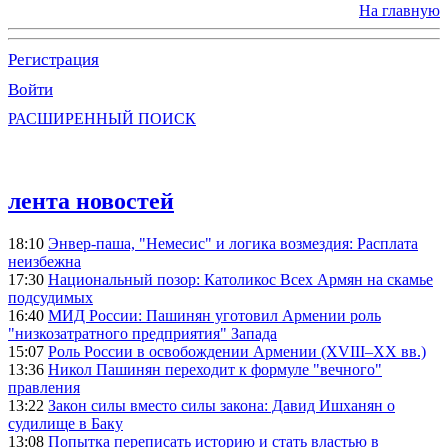
На главную
Регистрация
Войти
РАСШИРЕННЫЙ ПОИСК
лента новостей
18:10
Энвер-паша, "Немесис" и логика возмездия: Расплата
неизбежна
17:30
Национальный позор: Католикос Всех Армян на скамье
подсудимых
16:40
МИД России: Пашинян уготовил Армении роль
"низкозатратного предприятия" Запада
15:07
Роль России в освобождении Армении (XVIII–XX вв.)
13:36
Никол Пашинян переходит к формуле "вечного"
правления
13:22
Закон силы вместо силы закона: Давид Ишханян о
судилище в Баку
13:08
Попытка переписать историю и стать властью в