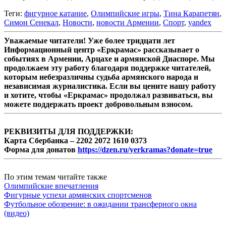
Теги:
фигурное катание
,
Олимпийские игры
,
Тина Карапетян
,
Симон Сенекал
,
Новости
,
новости Армении
,
Спорт
,
yandex
Уважаемые читатели! Уже более тридцати лет
Информационный центр «Еркрамас» рассказывает о
событиях в Армении, Арцахе и армянской Диаспоре. Мы
продолжаем эту работу благодаря поддержке читателей,
которым небезразличны судьба армянского народа и
независимая журналистика. Если вы цените нашу работу
и хотите, чтобы «Еркрамас» продолжал развиваться, вы
можете поддержать проект добровольным взносом.
РЕКВИЗИТЫ ДЛЯ ПОДДЕРЖКИ:
Карта Сбербанка – 2202 2072 1610 0373
Форма для донатов
https://dzen.ru/yerkramas?donate=true
По этим темам читайте также
Олимпийские впечатления
Фигурные успехи армянских спортсменов
Футбольное обозрение: в ожидании трансферного окна
(видео)