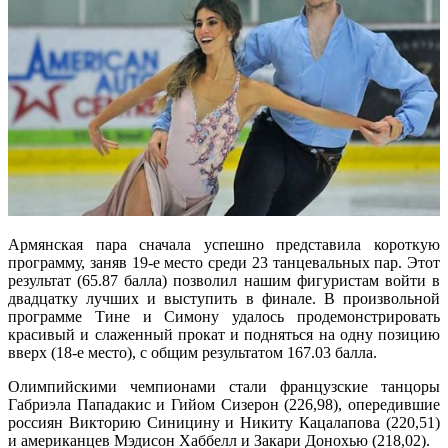
Армянская пара сначала успешно представила короткую
программу, заняв 19-е место среди 23 танцевальных пар. Этот
результат (65.87 балла) позволил нашим фигуристам войти в
двадцатку лучших и выступить в финале. В произвольной
программе Тине и Симону удалось продемонстрировать
красивый и слаженный прокат и подняться на одну позицию
вверх (18-е место), с общим результатом 167.03 балла.
Олимпийскими чемпионами стали французские танцоры
Габриэла Пападакис и Гийом Сизерон (226,98), опередившие
россиян Викторию Синицину и Никиту Кацалапова (220,51)
и американцев Мэдисон Хаббелл и Закари Донохью (218,02).