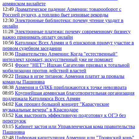
армянском вилайете
12:49
Драматическое падение Армении: товарооборот с
Россией рухнул, а топливо бьет ценовые рекорды
12:30
Электронные библиотеки: почему чтение уходит в
онлайн
11:28
Электронные платежи: почему современному бизнесу
важно принимать оплату онлайн
10:56
Католикос Всех Армян и 6 епископов примут участие в
первом судебном заседании
10:36
Правительство Армении: Когда "естественный"
интеллект хромает, искусственный уже не поможет
09:51
Фронт "НЕТ": Ишхан Сагателян призвал к тотальной
мобилизации против действий властей
09:22
Пешка в игре титанов: Армения платит за провалы
команды Пашиняна
08:38
Армения и ОДКБ приближаются к точке невозврата
08:05
Крупнейшая армянская благотворительная организация
поддержала Католикоса Всех Армян
04:02
Как прошел большой концерт "Карасунские
музыкальные вечера" в Краснодаре
03:52
Как выстроить эффективную подготовку к ОГЭ без
перегрузок
03:15
Кабинет застоя или Управленческая кома правительства
Пашиняна
02:48
Цифровая капитуляция Армении или "Троянский конь"