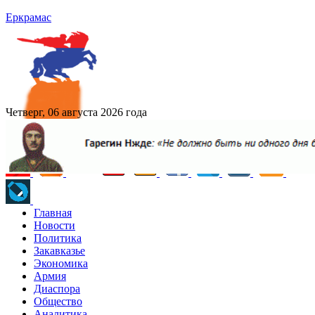
Еркрамас
Четверг, 06 августа 2026 года
Главная
Новости
Политика
Закавказье
Экономика
Армия
Диаспора
Общество
Аналитика