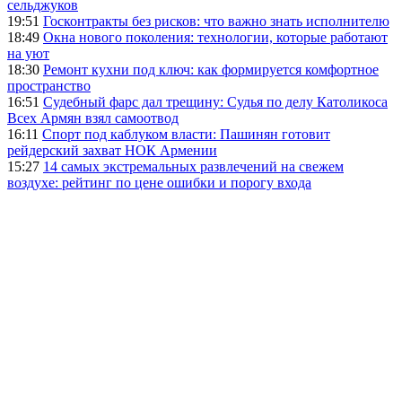
сельджуков
19:51
Госконтракты без рисков: что важно знать исполнителю
18:49
Окна нового поколения: технологии, которые работают
на уют
18:30
Ремонт кухни под ключ: как формируется комфортное
пространство
16:51
Судебный фарс дал трещину: Судья по делу Католикоса
Всех Армян взял самоотвод
16:11
Спорт под каблуком власти: Пашинян готовит
рейдерский захват НОК Армении
15:27
14 самых экстремальных развлечений на свежем
воздухе: рейтинг по цене ошибки и порогу входа