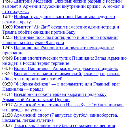
14:48
Дмитрий Медведев: Экономический разрыв с Россией
вызовет в Армении глубокий внутренний кризис. А может, и
что похуже…
14:19
Инфраструктурные авантюры Пашиняна ведут его
режим к краху
13:09
Комитет "Ай Дат" осудил намерение администрации
Трампа обойти санкции против Баку
12:53
Истинные посылы постыдного и опасного послания
Пашиняна по случаю 8 августа
12:03
Пашинян нашёл нового виноватого: неожиданное
признание
04:49
Внешнеполитический тупик Пашиняна: Запад Армению
не ждет, а Россия теряет терпение
04:16
Война Пашиняна с Арцахом идет даже на стадионах
03:55
Восемь лет ненависти: армянский режиссер о расколе
общества и произволе властей
03:30
"Фабрика фейков" — в парламенте или Главный враг
Пашиняна — правда
01:14
Всемирный совет церквей выразил поддержку
Армянской Апостольской Церкви
00:17
Армянский монастырь на Иссык-Куле: 160 лет поисков
и надежды на успех
21:30
Армянский спорт (7 августа): футбол, единоборства,
шахматы, легкая атлетика
20:37
Такого как Пашинян не было со времен нашествия