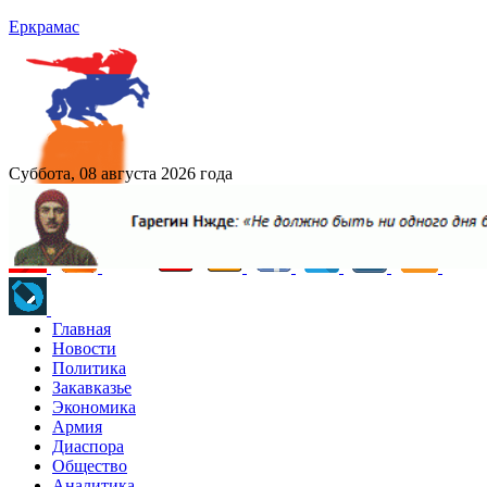
Еркрамас
Суббота, 08 августа 2026 года
Главная
Новости
Политика
Закавказье
Экономика
Армия
Диаспора
Общество
Аналитика