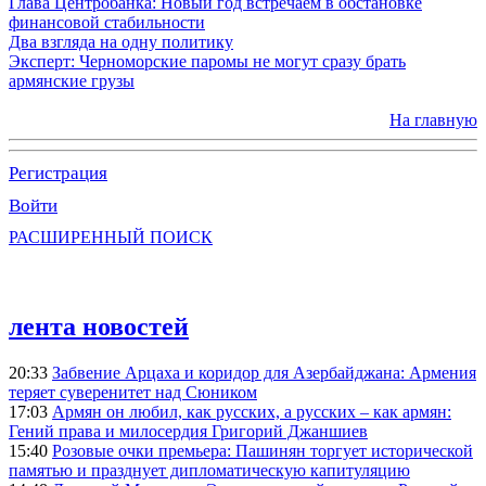
Глава Центробанка: Новый год встречаем в обстановке
финансовой стабильности
Два взгляда на одну политику
Эксперт: Черноморские паромы не могут сразу брать
армянские грузы
На главную
Регистрация
Войти
РАСШИРЕННЫЙ ПОИСК
лента новостей
20:33
Забвение Арцаха и коридор для Азербайджана: Армения
теряет суверенитет над Сюником
17:03
Армян он любил, как русских, а русских – как армян:
Гений права и милосердия Григорий Джаншиев
15:40
Розовые очки премьера: Пашинян торгует исторической
памятью и празднует дипломатическую капитуляцию