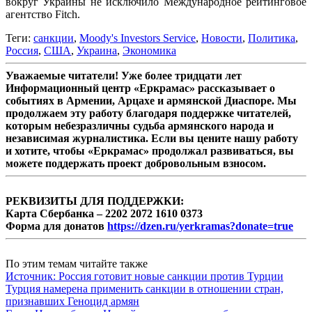
вокруг Украины не исключило Международное рейтинговое
агентство Fitch.
Теги:
санкции
,
Moody's Investors Service
,
Новости
,
Политика
,
Россия
,
США
,
Украина
,
Экономика
Уважаемые читатели! Уже более тридцати лет
Информационный центр «Еркрамас» рассказывает о
событиях в Армении, Арцахе и армянской Диаспоре. Мы
продолжаем эту работу благодаря поддержке читателей,
которым небезразличны судьба армянского народа и
независимая журналистика. Если вы цените нашу работу
и хотите, чтобы «Еркрамас» продолжал развиваться, вы
можете поддержать проект добровольным взносом.
РЕКВИЗИТЫ ДЛЯ ПОДДЕРЖКИ:
Карта Сбербанка – 2202 2072 1610 0373
Форма для донатов
https://dzen.ru/yerkramas?donate=true
По этим темам читайте также
Источник: Россия готовит новые санкции против Турции
Турция намерена применить санкции в отношении стран,
признавших Геноцид армян