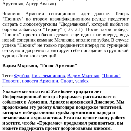
Арутюнян, Артур Авакян).
Чемпион Армении сенсационно идет дальше. Теперь
"Пюнику" во втором квалификационном раунде предстоит
сыграть с люксембургским "Дюделанжем", который выбил из
борьбы албанскую "Тирану" (1:0, 2:1). После такой победы
"Пюник" просто обязан сделать еще один шаг вперед, ведь
новый соперник команде Меликяна вполне по зубам. В случае
успеха "Пюник" не только продвинется вперед по турнирной
сетке, но и досрочно гарантирует себе попадание в групповой
турнир Лиги конференций.
Вадим Мкртчян, "Голос Армении"
Теги:
Футбол
,
Лига чемпионов
,
Вадим Мкртчян
,
"Пюник"
,
Новости
,
новости Армении
,
Спорт
,
yandex
Уважаемые читатели! Уже более тридцати лет
Информационный центр «Еркрамас» рассказывает о
событиях в Армении, Арцахе и армянской Диаспоре. Мы
продолжаем эту работу благодаря поддержке читателей,
которым небезразличны судьба армянского народа и
независимая журналистика. Если вы цените нашу работу
и хотите, чтобы «Еркрамас» продолжал развиваться, вы
можете поддержать проект добровольным взносом.