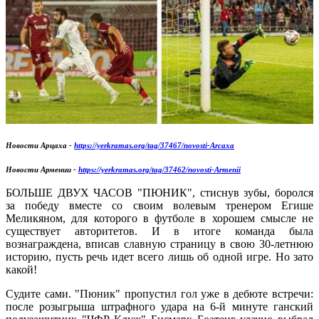
Новости Арцаха -
https://yerkramas.org/tag/37467/novosti-Arcaxa
Новости Армении -
https://yerkramas.org/tag/37462/novosti-Armenii
БОЛЬШЕ ДВУХ ЧАСОВ "ПЮНИК", стиснув зубы, боролся
за победу вместе со своим волевым тренером Егише
Меликяном, для которого в футболе в хорошем смысле не
существует авторитетов. И в итоге команда была
вознаграждена, вписав славную страницу в свою 30-летнюю
историю, пусть речь идет всего лишь об одной игре. Но зато
какой!
Судите сами. "Пюник" пропустил гол уже в дебюте встречи:
после розыгрыша штрафного удара на 6-й минуте ганский