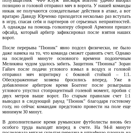
полузащитник "ЧФР Клуж" Бисмарк Боатенг удачно выбрал
позицию и головой отправил мяч в ворота. У нашей команды
никак не получаются созидательные действия в атаке, а вот
вратарю Давиду Юрченко приходится несколько раз вступать
в игру, спасая себя и партнеров от серьезных неприятностей.
А однажды на помощь голкиперу сборной Армении пришел
офсайд, который арбитр зафиксировал после взятия наших
ворот.
После перерыва "Пюник" явно подсел физически, не было
даже намека на то, что команда сможет сравнять счет. Однако
на последней минуте основного времени подопечным
Меликяна чудом удалось забить. Защитник "Пюника" Зоран
Гайич после подачи углового взмыл в воздух и головой
отправил мяч впритирку с боковой стойкой – 1:1.
Обескураженные хозяева бросились вперед. Уже в
добавленное арбитром время Боатенг после розыгрыша
углового упустил стопроцентный голевой момент, пробив с
двух метров выше ворот. По старым правилам счет 1:1
выводил в следующий раунд "Пюник" благодаря гостевому
голу, но сейчас командам предстояло провести на поле еще
минимум 30 минут.
В дополнительное время румынские футболисты вновь без
особого труда выходят вперед в счете. На 94-й минуте
последовала мягкая скрытая передача в штрафную площадь на