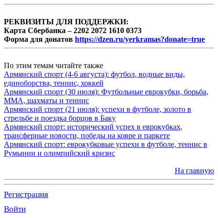
РЕКВИЗИТЫ ДЛЯ ПОДДЕРЖКИ:
Карта Сбербанка – 2202 2072 1610 0373
Форма для донатов
https://dzen.ru/yerkramas?donate=true
По этим темам читайте также
Армянский спорт (4-6 августа): футбол, водные виды,
единоборства, теннис, хоккей
Армянский спорт (30 июля): Футбольные еврокубки, борьба,
MMA, шахматы и теннис
Армянский спорт (21 июля): успехи в футболе, золото в
стрельбе и поездка борцов в Баку
Армянский спорт: исторический успех в еврокубках,
трансферные новости, победы на ковре и паркете
Армянский спорт: еврокубковые успехи в футболе, теннис в
Румынии и олимпийский кризис
На главную
Регистрация
Войти