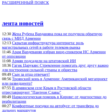
РАСШИРЕННЫЙ ПОИСК
лента новостей
12:30
Жена Рубена Варданяна пока не получила обратную
связь с МИД Армении
12:13
Скрытая инфраструктура интернета: роль
магистральных сетей в работе телеком-рынка
11:46
Арам Вардеванян избран вице-спикером НС Армении
от оппозиции
11:08
Армян подсадили на штатовский ИИ
10:36
Гагик Царукян: Стремление помогать друг другу важно
для построения сильной страны и общества
09:49
Сын за отца отвечает!
08:56
Троянский конь в Армении: Американский мегапроект
или разведцентр?
07:55
В армянском селе Крым в Ростовской области
отреставрируют "Пантеон Славы"
00:49
Наркологическая помощь в Кирове: от диагностики до
реабилитации
00:27
Комфортные поездки на автобусе: от трансфера до
дальних маршрутов