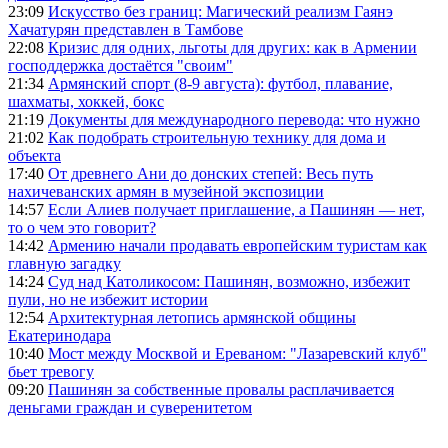
23:09
Искусство без границ: Магический реализм Гаянэ
Хачатурян представлен в Тамбове
22:08
Кризис для одних, льготы для других: как в Армении
господдержка достаётся "своим"
21:34
Армянский спорт (8-9 августа): футбол, плавание,
шахматы, хоккей, бокс
21:19
Документы для международного перевода: что нужно
21:02
Как подобрать строительную технику для дома и
объекта
17:40
От древнего Ани до донских степей: Весь путь
нахичеванских армян в музейной экспозиции
14:57
Если Алиев получает приглашение, а Пашинян — нет,
то о чем это говорит?
14:42
Армению начали продавать европейским туристам как
главную загадку
14:24
Суд над Католикосом: Пашинян, возможно, избежит
пули, но не избежит истории
12:54
Архитектурная летопись армянской общины
Екатеринодара
10:40
Мост между Москвой и Ереваном: "Лазаревский клуб"
бьет тревогу
09:20
Пашинян за собственные провалы расплачивается
деньгами граждан и суверенитетом