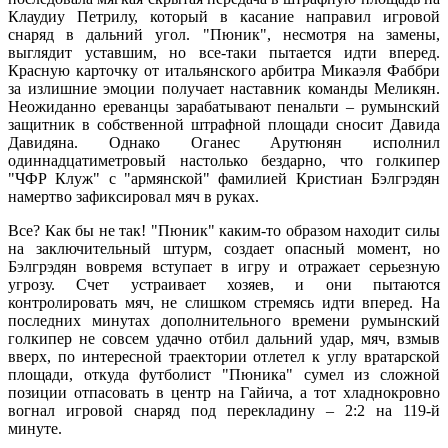
Клаудиу Петрилу, который в касание направил игровой
снаряд в дальний угол. "Пюник", несмотря на замены,
выглядит уставшим, но все-таки пытается идти вперед.
Красную карточку от итальянского арбитра Микаэля Фаббри
за излишние эмоции получает наставник команды Меликян.
Неожиданно ереванцы зарабатывают пенальти – румынский
защитник в собственной штрафной площади сносит Давида
Давидяна. Однако Оганес Арутюнян исполнил
одиннадцатиметровый настолько бездарно, что голкипер
"ЧФР Клуж" с "армянской" фамилией Кристиан Бэлгрэдян
намертво зафиксировал мяч в руках.
Все? Как бы не так! "Пюник" каким-то образом находит силы
на заключительный штурм, создает опасный момент, но
Бэлгрэдян вовремя вступает в игру и отражает серьезную
угрозу. Счет устраивает хозяев, и они пытаются
контролировать мяч, не слишком стремясь идти вперед. На
последних минутах дополнительного времени румынский
голкипер не совсем удачно отбил дальний удар, мяч, взмыв
вверх, по интересной траектории отлетел к углу вратарской
площади, откуда футболист "Пюника" сумел из сложной
позиции отпасовать в центр на Гайича, а тот хладнокровно
вогнал игровой снаряд под перекладину – 2:2 на 119-й
минуте.