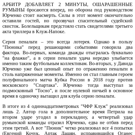
АРБИТР ДОБАВЛЯЕТ 2 МИНУТЫ, ОШАРАШЕННЫЕ
РУМЫНЫ бросаются вперед, но оборона под руководством
Юрченко стоит насмерть. Силы в этот момент окончательно
оставили гостей, но прозвучал спасительный судейский
свисток. Болельщикам предстояло стать свидетелями третьего
акта триллера в Клуж-Напоке.
Серия пенальти – это всегда лотерея. Однако в пользу
"Пюника" перед решающими событиями говорила два
фактора. Во-первых, команда дважды отыгралась буквально
"на флажке", а в серии пенальти удача нередко улыбается
именно таким футбольным коллективам. Во-вторых, у Давида
Юрченко уже был ценный опыт по отражению пенальти в
столь напряженные моменты. Именно он стал главным героем
полуфинального матча Кубка России в 2018 году против
московского "Спартака". Юрченко тогда выступал за
подмосковный "Тосно", и после нулевой ничьей в основное
время в одиночку вытащил для клуба серию пенальти.
В итоге из 4 одиннадцатиметровых "ЧФР Клуж" реализовал
лишь 2. Автор гола в дополнительное время Петрила на
втором ударе угодил в перекладину, а четвертый удар
румынской команды отразил Юрченко, едва не отбив перед
этим третий. А вот "Пюник" четко реализовал все 4 попытки
(Евгений Кочук, Артак Дашян, исправившийся Оганес