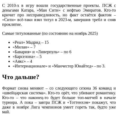
С 2010-х в игру вошли государственные проекты. ПСЖ с
деньгами Катара, «Ман Сити» с нефтью Эмиратов. Кто-то
кричит про несправедливость, но факт остаётся фактом –
«Сити» всё-таки взял титул в 2023-м, завершив требл и сняв
проклятие.
Самые титулованные (по состоянию на ноябрь 2025)
«Реал» Мадрид – 15
«Милан» – 7
«Бавария» и «Ливерпуль» – по 6
«Барселона» – 5
«Аякс» – 4
«Интернационале» и «Манчестер Юнайтед» - по 3.
Что дальше?
Формат снова меняют – со следующего сезона 36 команд и
«швейцарская система». Кто-то орёт, что убивают романтику.
Кто-то – что наконец-то будет больше топ-матчей в начале
турнира. А пока – завтра ПСЖ и «Тоттенхэм» покажут, что
даже в ноябре Лига чемпионов умеет гореть так, будто уже
май.