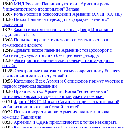
16:40
МИД России: Пашинян уготовил Армении роль
"низкозатратного предприятия" Запада
15:07
Роль России в освобождении Армении (XVIII–XX вв.)
13:36
Никол Пашинян переходит к формуле "вечного"
правления
13:22
Закон силы вместо силы закона: Давид Ишханян о
судилище в Баку
13:08
Попытка переписать историю и стать властью в
армянском вилайете
12:49
Драматическое падение Армении: товарооборот с
Россией рухнул, а топливо бьет ценовые рекорды
12:30
Электронные библиотеки: почему чтение уходит в
онлайн
11:28
Электронные платежи: почему современному бизнесу
важно принимать оплату онлайн
10:56
Католикос Всех Армян и 6 епископов примут участие в
первом судебном заседании
10:36
Правительство Армении: Когда "естественный"
интеллект хромает, искусственный уже не поможет
09:51
Фронт "НЕТ": Ишхан Сагателян призвал к тотальной
мобилизации против действий властей
09:22
Пешка в игре титанов: Армения платит за провалы
команды Пашиняна
08:38
Армения и ОДКБ приближаются к точке невозврата
08:05
Крупнейшая армянская благотворительная организация