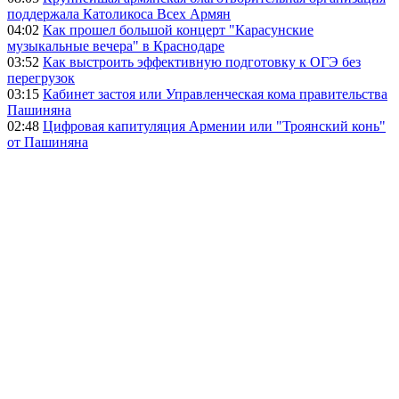
поддержала Католикоса Всех Армян
04:02
Как прошел большой концерт "Карасунские
музыкальные вечера" в Краснодаре
03:52
Как выстроить эффективную подготовку к ОГЭ без
перегрузок
03:15
Кабинет застоя или Управленческая кома правительства
Пашиняна
02:48
Цифровая капитуляция Армении или "Троянский конь"
от Пашиняна