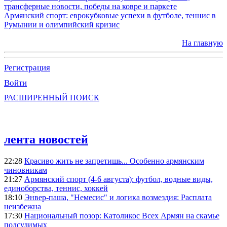
трансферные новости, победы на ковре и паркете
Армянский спорт: еврокубковые успехи в футболе, теннис в
Румынии и олимпийский кризис
На главную
Регистрация
Войти
РАСШИРЕННЫЙ ПОИСК
лента новостей
22:28
Красиво жить не запретишь... Особенно армянским
чиновникам
21:27
Армянский спорт (4-6 августа): футбол, водные виды,
единоборства, теннис, хоккей
18:10
Энвер-паша, "Немесис" и логика возмездия: Расплата
неизбежна
17:30
Национальный позор: Католикос Всех Армян на скамье
подсудимых