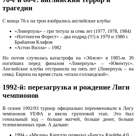
трагедии
С конца 70-х на трон взобрались английские клубы:
«Ливерпуль» – три титула за семь лет (1977, 1978, 1984)
«Ноттингем Форест» – два подряд (!!!) в 1979 и 1980 с
Брайаном Клафом
«Астон Вилла» – 1982
Но потом случилась катастрофа на «Эйзеле» в 1985-м. 39
погибших перед финалом «Ливерпуль» – «Ювентус».
Английские клубы отстранили на пять лет (Ливерпуль – на
семь). Европа на время стала «итало-голландской».
1992-й: перезагрузка и рождение Лиги
чемпионов
В сезоне 1992/93 турнир официально переименовали в Лигу
чемпионов УЕФА и ввели групповой этап. Это был
гениальный ход – больше матчей, больше денег, больше
телевизионных прав. А дальше:
1994 – «Милан» Капелло размазал «Барсу» Кройфа 4:0