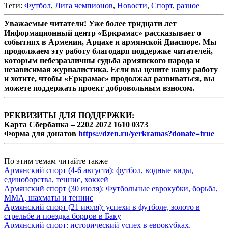
Теги:
Футбол
,
Лига чемпионов
,
Новости
,
Спорт
,
разное
Уважаемые читатели! Уже более тридцати лет
Информационный центр «Еркрамас» рассказывает о
событиях в Армении, Арцахе и армянской Диаспоре. Мы
продолжаем эту работу благодаря поддержке читателей,
которым небезразличны судьба армянского народа и
независимая журналистика. Если вы цените нашу работу
и хотите, чтобы «Еркрамас» продолжал развиваться, вы
можете поддержать проект добровольным взносом.
РЕКВИЗИТЫ ДЛЯ ПОДДЕРЖКИ:
Карта Сбербанка – 2202 2072 1610 0373
Форма для донатов
https://dzen.ru/yerkramas?donate=true
По этим темам читайте также
Армянский спорт (4-6 августа): футбол, водные виды,
единоборства, теннис, хоккей
Армянский спорт (30 июля): Футбольные еврокубки, борьба,
MMA, шахматы и теннис
Армянский спорт (21 июля): успехи в футболе, золото в
стрельбе и поездка борцов в Баку
Армянский спорт: исторический успех в еврокубках,