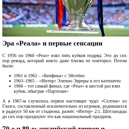
Эра «Реала» и первые сенсации
С 1956 по 1960 «Реал» взял пять кубков подряд. Это до сих
пор рекорд, который никто даже близко не повторил. Потом
были:
1961 и 1962 – «Бенфика» с Эйсебио
1963–1965 – «Интер» Эленио Эрреры и его катеначчо
1966 – тот самый финал, где «Реал» в шестой раз взял
кубок, обыграв «Партизан»
А в 1967-м случилось первое настоящее чудо: «Селтик» из
Глазго, составленный исключительно из игроков, родившихся
в радиусе 50 км от стадиона, разнёс «Интер» 2:1. Шотландцы
до сих пор празднуют это как национальный праздник.
70-е и 80-е: английский террор и