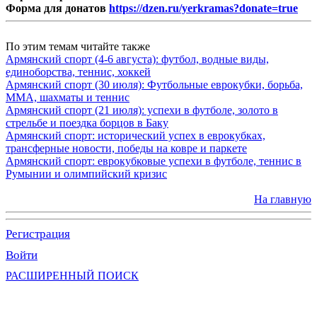
Форма для донатов
https://dzen.ru/yerkramas?donate=true
По этим темам читайте также
Армянский спорт (4-6 августа): футбол, водные виды,
единоборства, теннис, хоккей
Армянский спорт (30 июля): Футбольные еврокубки, борьба,
MMA, шахматы и теннис
Армянский спорт (21 июля): успехи в футболе, золото в
стрельбе и поездка борцов в Баку
Армянский спорт: исторический успех в еврокубках,
трансферные новости, победы на ковре и паркете
Армянский спорт: еврокубковые успехи в футболе, теннис в
Румынии и олимпийский кризис
На главную
Регистрация
Войти
РАСШИРЕННЫЙ ПОИСК