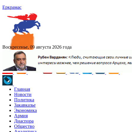
Еркрамас
Воскресенье, 09 августа 2026 года
Главная
Новости
Политика
Закавказье
Экономика
Армия
Диаспора
Общество
Аналитика