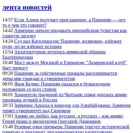
лента новостей
14:57
Если Алиев получает приглашение, а Пашинян — нет,
то о чем это говорит?
14:42
Армению начали продавать европейским туристам как
главную загадку
14:24
Суд над Католикосом: Пашинян, возможно, избежит
пули, но не избежит истории
12:54
Архитектурная летопись армянской общины
Екатеринодара
10:40
Мост между Москвой и Ереваном: "Лазаревский клуб"
бьет тревогу
09:20
Пашинян за собственные провалы расплачивается
деньгами граждан и суверенитетом
08:05
Яков Кедми: Пашинян оказался в безвыходном
положении со всех сторон
00:01
Хранители традиций из Чалтыря: семья донских армян
признана лучшей в России
20:33
Забвение Арцаха и коридор для Азербайджана: Армения
теряет суверенитет над Сюником
17:03
Армян он любил, как русских, а русских – как армян:
Гений права и милосердия Григорий Джаншиев
15:40
Розовые очки премьера: Пашинян торгует исторической
памятью и празднует дипломатическую капитуляцию