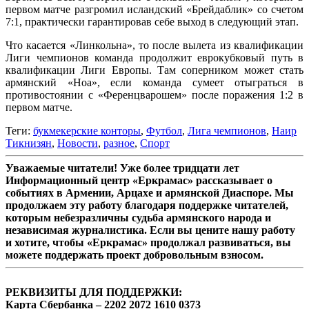
первом матче разгромил исландский «Брейдаблик» со счетом
7:1, практически гарантировав себе выход в следующий этап.
Что касается «Линкольна», то после вылета из квалификации
Лиги чемпионов команда продолжит еврокубковый путь в
квалификации Лиги Европы. Там соперником может стать
армянский «Ноа», если команда сумеет отыграться в
противостоянии с «Ференцварошем» после поражения 1:2 в
первом матче.
Теги:
букмекерские конторы
,
Футбол
,
Лига чемпионов
,
Наир
Тикнизян
,
Новости
,
разное
,
Спорт
Уважаемые читатели! Уже более тридцати лет
Информационный центр «Еркрамас» рассказывает о
событиях в Армении, Арцахе и армянской Диаспоре. Мы
продолжаем эту работу благодаря поддержке читателей,
которым небезразличны судьба армянского народа и
независимая журналистика. Если вы цените нашу работу
и хотите, чтобы «Еркрамас» продолжал развиваться, вы
можете поддержать проект добровольным взносом.
РЕКВИЗИТЫ ДЛЯ ПОДДЕРЖКИ:
Карта Сбербанка – 2202 2072 1610 0373