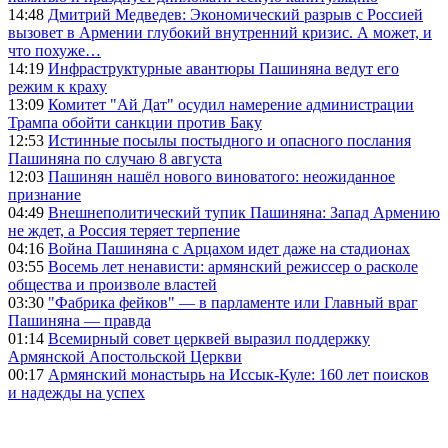
14:48
Дмитрий Медведев: Экономический разрыв с Россией
вызовет в Армении глубокий внутренний кризис. А может, и
что похуже…
14:19
Инфраструктурные авантюры Пашиняна ведут его
режим к краху
13:09
Комитет "Ай Дат" осудил намерение администрации
Трампа обойти санкции против Баку
12:53
Истинные посылы постыдного и опасного послания
Пашиняна по случаю 8 августа
12:03
Пашинян нашёл нового виноватого: неожиданное
признание
04:49
Внешнеполитический тупик Пашиняна: Запад Армению
не ждет, а Россия теряет терпение
04:16
Война Пашиняна с Арцахом идет даже на стадионах
03:55
Восемь лет ненависти: армянский режиссер о расколе
общества и произволе властей
03:30
"Фабрика фейков" — в парламенте или Главный враг
Пашиняна — правда
01:14
Всемирный совет церквей выразил поддержку
Армянской Апостольской Церкви
00:17
Армянский монастырь на Иссык-Куле: 160 лет поисков
и надежды на успех