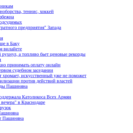
вникам
ноборства, теннис, хоккей
избежна
подсудимых
ратного предприятия" Запада
ия
ще в Баку
м вилайете
 рухнул, а топливо бьет ценовые рекорды
н
жно принимать оплату онлайн
ервом судебном заседании
т хромает, искусственный уже не поможет
илизации против действий властей
анды Пашиняна
поддержала Католикоса Всех Армян
вечера" в Краснодаре
рузок
 Пашиняна
от Пашиняна