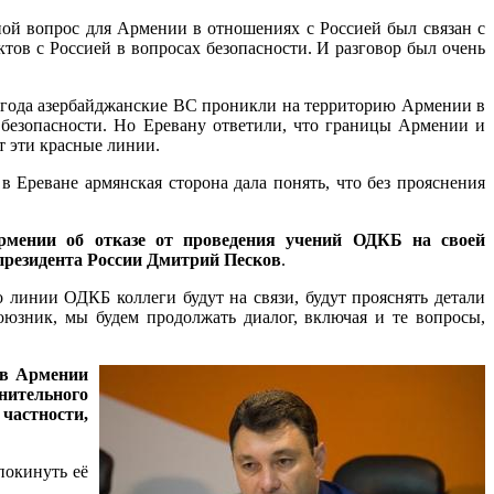
ной вопрос для Армении в отношениях с Россией был связан с
ов с Россией в вопросах безопасности. И разговор был очень
21 года азербайджанские ВС проникли на территорию Армении в
 безопасности. Но Еревану ответили, что границы Армении и
т эти красные линии.
Ереване армянская сторона дала понять, что без прояснения
рмении об отказе от проведения учений ОДКБ на своей
 президента России Дмитрий Песков
.
 линии ОДКБ коллеги будут на связи, будут прояснять детали
юзник, мы будем продолжать диалог, включая и те вопросы,
 в Армении
нительного
частности,
покинуть её