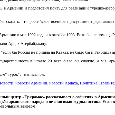
в Армении и подготовил почву для реализации турецко-азер
ы сказать, что российское военное присутствие представляет
Армению в мае 1992 года и в октябре 1993. Если бы не помощь 
тдали Арцах Азербайджану.
 "если-бы Россия не пришла на Кавказ, не было бы и Геноцида а
сударственность в начале 20 века было бы сложно, а мы, ар
м" турок", - написал он.
Новости
,
новости Армении
,
новости Арцаха
,
Политика
,
Правите
ный центр «Еркрамас» рассказывает о событиях в Армении,
дьба армянского народа и независимая журналистика. Если в
ровольным взносом.