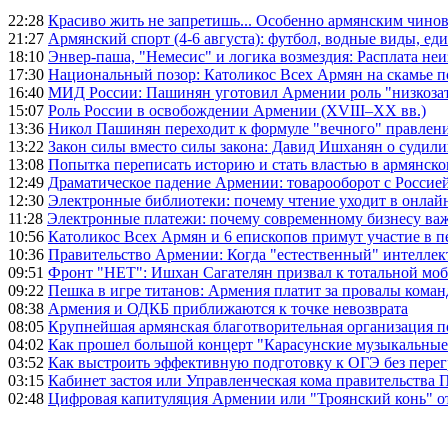
22:28
Красиво жить не запретишь... Особенно армянским чино
21:27
Армянский спорт (4-6 августа): футбол, водные виды, еди
18:10
Энвер-паша, "Немесис" и логика возмездия: Расплата не
17:30
Национальный позор: Католикос Всех Армян на скамье 
16:40
МИД России: Пашинян уготовил Армении роль "низкозат
15:07
Роль России в освобождении Армении (XVIII–XX вв.)
13:36
Никол Пашинян переходит к формуле "вечного" правлен
13:22
Закон силы вместо силы закона: Давид Ишханян о судили
13:08
Попытка переписать историю и стать властью в армянско
12:49
Драматическое падение Армении: товарооборот с Россией
12:30
Электронные библиотеки: почему чтение уходит в онлай
11:28
Электронные платежи: почему современному бизнесу ва
10:56
Католикос Всех Армян и 6 епископов примут участие в п
10:36
Правительство Армении: Когда "естественный" интеллек
09:51
Фронт "НЕТ": Ишхан Сагателян призвал к тотальной моб
09:22
Пешка в игре титанов: Армения платит за провалы ком
08:38
Армения и ОДКБ приближаются к точке невозврата
08:05
Крупнейшая армянская благотворительная организация 
04:02
Как прошел большой концерт "Карасунские музыкальные 
03:52
Как выстроить эффективную подготовку к ОГЭ без перег
03:15
Кабинет застоя или Управленческая кома правительства
02:48
Цифровая капитуляция Армении или "Троянский конь" 