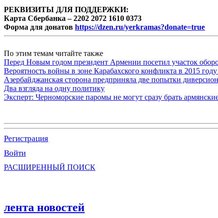
РЕКВИЗИТЫ ДЛЯ ПОДДЕРЖКИ:
Карта Сбербанка – 2202 2072 1610 0373
Форма для донатов
https://dzen.ru/yerkramas?donate=true
По этим темам читайте также
Перед Новым годом президент Армении посетил участок обор
Вероятность войны в зоне Карабахского конфликта в 2015 году
Азербайджанская сторона предприняла две попытки диверсио
Два взгляда на одну политику
Эксперт: Черноморские паромы не могут сразу брать армянски
Регистрация
Войти
РАСШИРЕННЫЙ ПОИСК
лента новостей