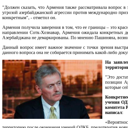
"Должен сказать, что Армения также рассматривала вопрос в
угрозой азербайджанской агрессии против международно приз
конкретным", - отметил он.
Армения получила заверения в том, что ее границы – это кра
направлении Сотк-Хознавар, Армения ожидала конкретных де
Азербайджана не демаркированы. По мнению Пашиняна, возникл
Данный вопрос имеет важное значение с точки зрения выстр
данного вопроса она не собирается принимать какой-либо докум
На заявле
территории
"Это доста
позиции Ар
которые сей
Конкретне
учения ОД
комитета 
написал
:
«Вероятнос
территорию после окончания учений ОДКБ, предотвратив нову