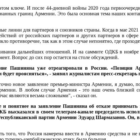
 этом ключе. И после 44-дневной войны 2020 года первоочеред
нанных границ Армении. Это была основная тема наших контакт
сные линии для партнеров и союзников страны. Когда в мае 20
йствий от российских партнеров и других партнеров в сфере
о противоречие, так как в этом случае непонятно, где проходя
аивания дальнейших отношений. И на саммите ОДКБ в ноябре в 
ент. Вопрос до сих пор остается на столе обсуждений.
ние Пашиняна уже отреагировали в России. «Позиция А
 будет проясняться», - заявил журналистам пресс-секретарь
точно новое заявление премьер-министра Армении, я думаю, по
мении. В любом случае Армения - это наш очень близкий со
час являются весьма сложными", - сказал он.
е и понятнее на заявление Пашиняна об отказе принимать
КБ высказался в своем телеграм-канале председатель испол
Республиканской партии Армении Эдуард Шармазанов. Он, в 
ть того, что Россия намерена ввести в Армению средства и не 
ю турецко-азербайджанскую атаку, была большая.