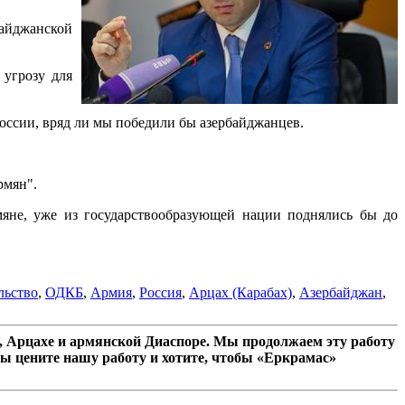
байджанской
 угрозу для
России, вряд ли мы победили бы азербайджанцев.
рмян".
мяне, уже из государствообразующей нации поднялись бы до
льство
,
ОДКБ
,
Армия
,
Россия
,
Арцах (Карабах)
,
Азербайджан
,
 Арцахе и армянской Диаспоре. Мы продолжаем эту работу
ы цените нашу работу и хотите, чтобы «Еркрамас»