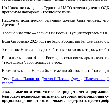
Но Никол по наущению Турции и НАТО отменил учения ОДКБ 
программы наподобие «троянского коня».
Насколько политически безумным должен быть человек, чтоб
Армении?
Хорошо известно — если бы не Россия, Турция вторглась бы в 
Если бы осенью 2020 года не было России, вы бы уже давно о
Этот тезис Никола — турецкий тезис, согласно которому, якобы
Вы идиоты, если бы не Россия, восстановить армянскую го
"тасовщиков", торгующих за турок.
Возможно, мечта Никола была именно об этом, стать "тасовщико
Теги:
Никол Пашинян
,
Дмитрий Песков
,
Эдуард Шармазанов
,
yandex
Уважаемые читатели! Уже более тридцати лет Информацион
благодаря поддержке читателей, которым небезразличны су
продолжал развиваться, вы можете поддержать проект доб