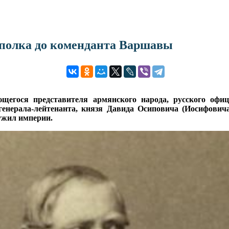
 полка до коменданта Варшавы
щегося представителя армянского народа, русского офи
генерала-лейтенанта, князя Давида Осиповича (Иосифович
лужил империи.