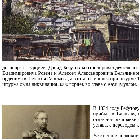
договора с Турцией, Давид Бебутов контролировал деятельнос
Владимировича Розена и Алексея Александровича Вельяминов
орденом св. Георгия IV класса, а затем отличился при штурме
штурма была ликвидация 3000 горцев во главе с Кази-Муллой.
В 1834 году Бебутов
прибыл в Варшаву, г
отличной выправке э
устава, с переводом
Уже в чине полковни