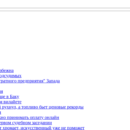
избежна
подсудимых
ратного предприятия" Запада
ия
ще в Баку
м вилайете
 рухнул, а топливо бьет ценовые рекорды
н
жно принимать оплату онлайн
ервом судебном заседании
т хромает, искусственный уже не поможет