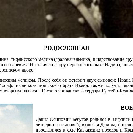
РОДОСЛОВНАЯ
нина, тифлисского мелика (градоначальника) в царствование гру
го царевича Ираклия ко двору персидского шаха Надира, позже
ерсидском дворе.
исским меликом. После себя он оставил двух сыновей: Ивана
Иосиф, после кончины своего брата Ивана, также получил зва
ом вторгнувшегося в Грузию эриванского сердара Гуссейн-Кули
ВОЕ
Давид Осипович Бебутов родился в Тифлисе 11
четверо его сыновей, включая Давида, впосл
прославился в ходе Кавказских походов и Кр