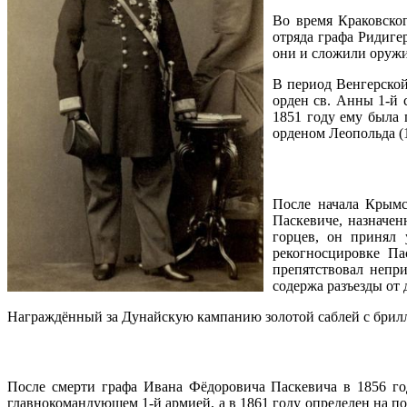
Во время Краковско
отряда графа Ридигер
они и сложили оружие
В период Венгерской
орден св. Анны 1-й с
1851 году ему была 
орденом Леопольда (1
После начала Крымс
Паскевиче, назначе
горцев, он принял 
рекогносцировке Па
препятствовал непри
содержа разъезды от 
Награждённый за Дунайскую кампанию золотой саблей с брилли
После смерти графа Ивана Фёдоровича Паскевича в 1856 год
главнокомандующем 1-й армией, а в 1861 году определен на по