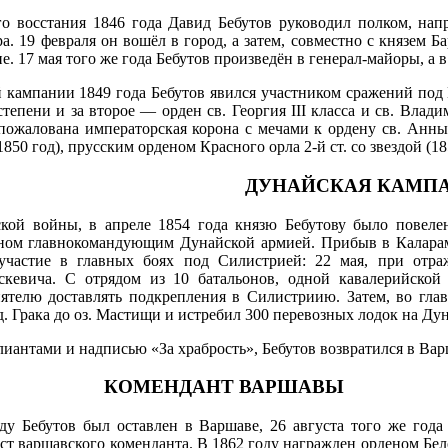
го восстания 1846 года Давид Бебутов руководил полком, на
а. 19 февраля он вошёл в город, a затем, совместно с князем 
. 17 мая того же года Бебутов произведён в генерал-майоры, а в
 кампании 1849 года Бебутов явился участником сражений под 
тепени и за второе — орден св. Георгия III класса и св. Влад
пожалована императорская корона с мечами к ордену св. Анны
850 год), прусским орденом Красного орла 2-й ст. со звездой (1
ДУНАЙСКАЯ КАМП
кой войны, в апреле 1854 года князю Бебутову было повеле
нном главнокомандующим Дунайской армией. Прибыв в Каларам
участие в главных боях под Силистрией: 22 мая, при отра
скевича. С отрядом из 10 батальонов, одной кавалерийской 
ятелю доставлять подкрепления в Силистриию. Затем, во глав
д. Грака до оз. Мастищи и истребил 300 перевозных лодок на Дун
антами и надписью «За храбрость», Бебутов возвратился в Вар
КОМЕНДАНТ ВАРШАВЫ
у Бебутов был оставлен в Варшаве, 26 августа того же года
ст варшавского коменданта. В 1862 году награжден орденом Бел