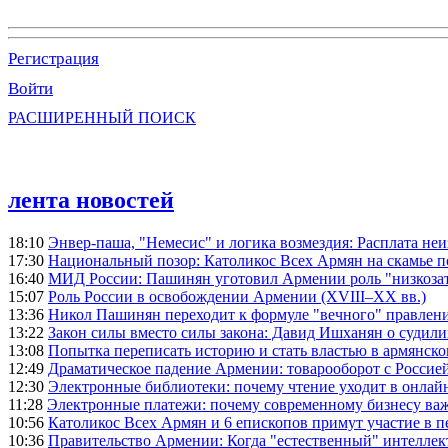
Регистрация
Войти
РАСШИРЕННЫЙ ПОИСК
лента новостей
18:10
Энвер-паша, "Немесис" и логика возмездия: Расплата не
17:30
Национальный позор: Католикос Всех Армян на скамье 
16:40
МИД России: Пашинян уготовил Армении роль "низкозат
15:07
Роль России в освобождении Армении (XVIII–XX вв.)
13:36
Никол Пашинян переходит к формуле "вечного" правлен
13:22
Закон силы вместо силы закона: Давид Ишханян о судили
13:08
Попытка переписать историю и стать властью в армянско
12:49
Драматическое падение Армении: товарооборот с Россией
12:30
Электронные библиотеки: почему чтение уходит в онлай
11:28
Электронные платежи: почему современному бизнесу ва
10:56
Католикос Всех Армян и 6 епископов примут участие в п
10:36
Правительство Армении: Когда "естественный" интеллек