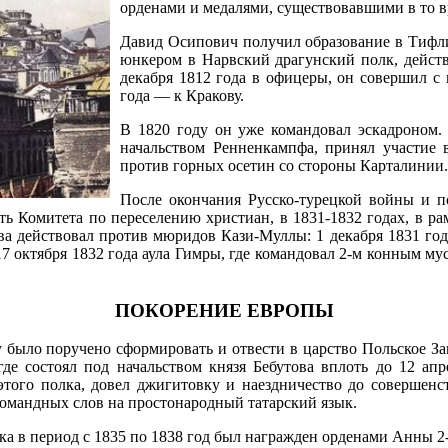
орденами и медалями, существовавшими в то в
Давид Осипович получил образование в Тифли
юнкером в Нарвский драгунский полк, дейст
декабря 1812 года в офицеры, он совершил с 
года — к Кракову.
В 1820 году он уже командовал эскадроном.
начальством Ренненкампфа, принял участие 
против горных осетин со стороны Карталинии.
После окончания Русско-турецкой войны и п
ть Комитета по переселению христиан, в 1831-1832 годах, в р
а действовал против мюридов Кази-Муллы: 1 декабря 1831 года
 17 октября 1832 года аула Гимры, где командовал 2-м конным 
ПОКОРЕНИЕ ЕВРОПЫ
у было поручено сформировать и отвести в царство Польское За
де состоял под начальством князя Бебутова вплоть до 12 ап
того полка, довел джигитовку и наездничество до совершенст
 командных слов на простонародный татарский язык.
ка в период с 1835 по 1838 год был награжден орденами Анны 2-