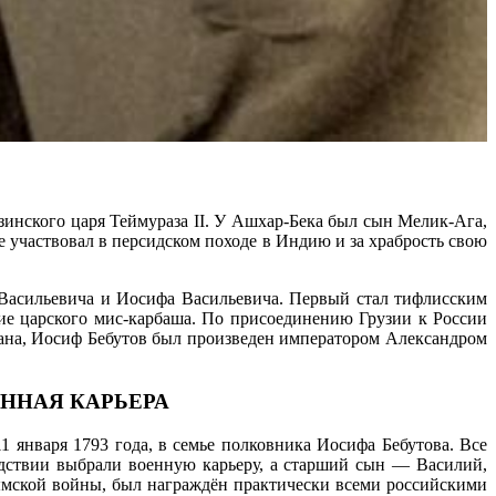
зинского царя Теймураза II. У Ашхар-Бека был сын Мелик-Ага,
 участвовал в персидском походе в Индию и за храбрость свою
 Васильевича и Иосифа Васильевича. Первый стал тифлисским
ние царского мис-карбаша. По присоединению Грузии к России
хана, Иосиф Бебутов был произведен императором Александром
ННАЯ КАРЬЕРА
 января 1793 года, в семье полковника Иосифа Бебутова. Все
едствии выбрали военную карьеру, а старший сын — Василий,
ымской войны, был награждён практически всеми российскими