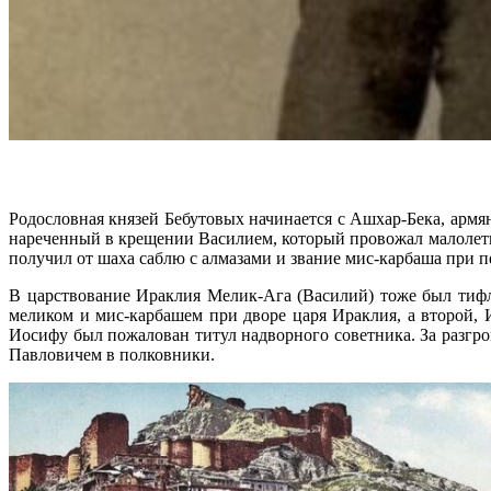
Родословная князей Бебутовых начинается с Ашхар-Бека, армя
нареченный в крещении Василием, который провожал малолетне
получил от шаха саблю с алмазами и звание мис-карбаша при п
В царствование Ираклия Мелик-Ага (Василий) тоже был тифл
меликом и мис-карбашем при дворе царя Ираклия, а второй, 
Иосифу был пожалован титул надворного советника. За разгр
Павловичем в полковники.