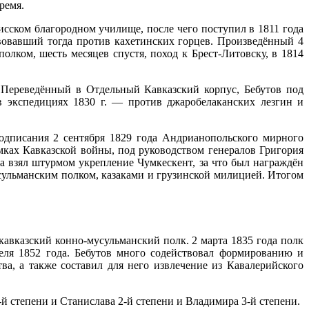
ремя.
сском благородном училище, после чего поступил в 1811 года
вовавший тогда против кахетинских горцев. Произведённый 4
полком, шесть месяцев спустя, поход к Брест-Литовску, в 1814
 Переведённый в Отдельный Кавказский корпус, Бебутов под
в экспедициях 1830 г. — против джаробелаканских лезгин и
одписания 2 сентября 1829 года Андрианопольского мирного
амках Кавказской войны, под руководством генералов Григория
 взял штурмом укрепление Чумкескент, за что был награждён
мусульманским полком, казаками и грузинской милицией. Итогом
кавказский конно-мусульманский полк. 2 марта 1835 года полк
реля 1852 года. Бебутов много содействовал формированию и
ва, а также составил для него извлечение из Кавалерийского
й степени и Станислава 2-й степени и Владимира 3-й степени.