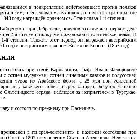
правлявшимся в подкрепление действовавшего против поляков
Барятинским, преследовал мятежников до прусской границы, где
 1848 году награждён орденом св. Станислава 1-й степени.
Вайценом и при Дебрецене, получив за отличие в первом деле
имира 2-й степени; полку же пожаловано Георгиевское знамя. В
 1-й степени. Также в этот период он награжден австрийским
851 год) и австрийским орденом Железной Короны (1853 год).
АНИЯ
но состоять при князе Варшавском, графе Иване Фёдоровиче
 с сотней мусульман, сотней линейных казаков и полусотней
жении турок из Арабского форта, a 28 мая при усиленной
бригады, казачьего полка и трёх батарей, Бебутов успешно
е Ольтеницкого отряда, наблюдал за неприятелем в Туртукае,
ае.
шаву и состоял по-прежнему при Паскевиче.
 произведён в генерал-лейтенанты и назначен состоящим при
ого Орла, в 1865 году орденом Святого Александра Невского, а