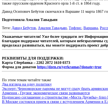
также прусским орденом Красного орла 1-й ст. в 1864 году.
Давид Осипович Бебутов скончался в Варшаве 11 марта 1867 го
Подготовила Амалия Тавадьян
Теги:
Давид Бебутов
,
Амалия Тавадьян
,
Тифлис
,
Варшава
,
Росс
Уважаемые читатели! Уже более тридцати лет Информацион
благодаря поддержке читателей, которым небезразличны су
продолжал развиваться, вы можете поддержать проект доб
РЕКВИЗИТЫ ДЛЯ ПОДДЕРЖКИ:
Карта Сбербанка – 2202 2072 1610 0373
Форма для донатов
https://dzen.ru/yerkramas?donate=true
По этим темам читайте также
Два взгляда на одну политику
Эксперт: Черноморские паромы не могут сразу брать армянски
Армения - Грузия: экономические связи развиваются
Подписано соглашение о строительстве «Моста Дружбы» близ
В Москве состоялся прием в связи с вступлением Армении в 