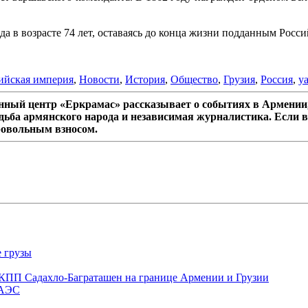
да в возрасте 74 лет, оставаясь до конца жизни подданным Росс
ийская империя
,
Новости
,
История
,
Общество
,
Грузия
,
Россия
,
y
ный центр «Еркрамас» рассказывает о событиях в Армении,
дьба армянского народа и независимая журналистика. Если в
ровольным взносом.
е грузы
 КПП Садахло-Баграташен на границе Армении и Грузии
ЕАЭС