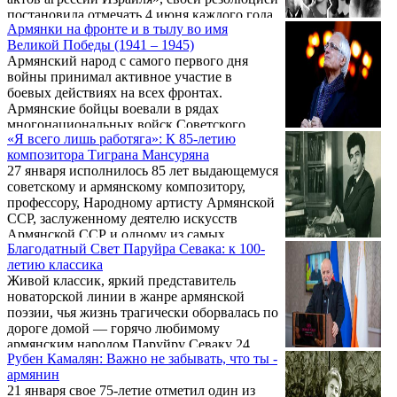
остановило творческий пыл Кочара,
постановила отмечать 4 июня каждого года
подарив художнику новые смыслы и
Армянки на фронте и в тылу во имя
как Международный день невинных детей
возможность анализировать в новых
Великой Победы (1941 – 1945)
— жертв агрессии. В этот день народы
обстоятельствах.
Армянский народ с самого первого дня
планеты вспоминают детей, погибших от
войны принимал активное участие в
военных действий, от рук убийц и
боевых действиях на всех фронтах.
террористов. Не составляют исключения и
Армянские бойцы воевали в рядах
армяне – трагедия армянских детей стала
многонациональных войск Советского
одной из наиболее существенных сторон
«Я всего лишь работяга»: К 85-летию
Союза в составе всех военных округов. В
гуманитарной катастрофы в условиях
композитора Тиграна Мансуряна
целом призывники из Советской Армении
Геноцида ...
27 января исполнилось 85 лет выдающемуся
составляли 23% населения республики (1,4
советскому и армянскому композитору,
млн человек в 1941 г.), тогда как в СССР
профессору, Народному артисту Армянской
этот показатель составлял 18%, то есть 34,5
ССР, заслуженному деятелю искусств
млн призывников из 200 млн жителей (1941
Армянской ССР и одному из самых
г.). В священной борьбе против фашистских
Благодатный Свет Паруйра Севака: к 100-
исполняемых армянских композиторов
агрессоров активное участие принимали и
летию классика
современности – Тиграну Егиаевичу
дочери ...
Живой классик, яркий представитель
Мансуряну.
новаторской линии в жанре армянской
поэзии, чья жизнь трагически оборвалась по
дороге домой — горячо любимому
армянским народом Паруйру Севаку 24
Рубен Камалян: Важно не забывать, что ты -
января исполняется 100 лет. Сегодня, спустя
армянин
53 года после трагедии, мы не станем
21 января свое 75-летие отметил один из
разбирать по крупицам последние годы