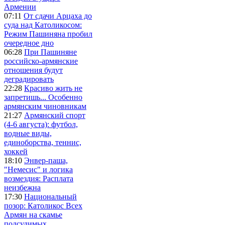
Армении
07:11
От сдачи Арцаха до
суда над Католикосом:
Режим Пашиняна пробил
очередное дно
06:28
При Пашиняне
российско-армянские
отношения будут
деградировать
22:28
Красиво жить не
запретишь... Особенно
армянским чиновникам
21:27
Армянский спорт
(4-6 августа): футбол,
водные виды,
единоборства, теннис,
хоккей
18:10
Энвер-паша,
"Немесис" и логика
возмездия: Расплата
неизбежна
17:30
Национальный
позор: Католикос Всех
Армян на скамье
подсудимых