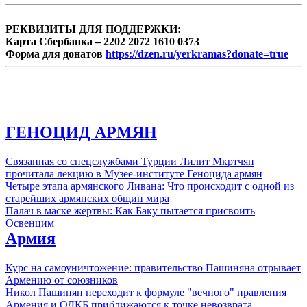
Совета матерей при РО САР
Краснодарского края Варвара Рафаеловна ...
РЕКВИЗИТЫ ДЛЯ ПОДДЕРЖКИ:
Карта Сбербанка – 2202 2072 1610 0373
Форма для донатов
https://dzen.ru/yerkramas?donate=true
ГЕНОЦИД АРМЯН
Связанная со спецслужбами Турции Лилит Мкртчян
прочитала лекцию в Музее-институте Геноцида армян
Четыре этапа армянского Ливана: Что происходит с одной из
старейших армянских общин мира
Палач в маске жертвы: Как Баку пытается присвоить
Освенцим
Армия
Курс на самоуничтожение: правительство Пашиняна отрывает
Армению от союзников
Никол Пашинян переходит к формуле "вечного" правления
Армения и ОДКБ приближаются к точке невозврата