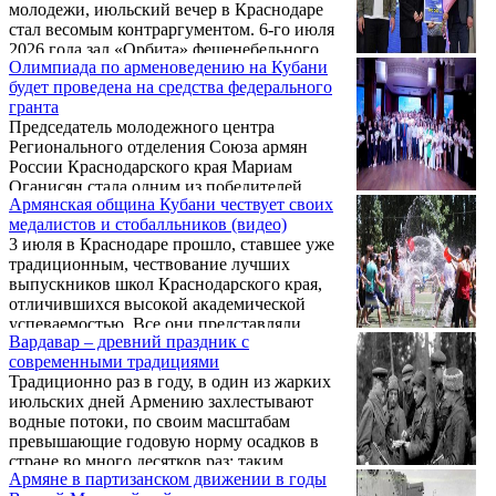
молодежи, июльский вечер в Краснодаре
стал весомым контраргументом. 6-го июля
2026 года зал «Орбита» фешенебельного
Олимпиада по арменоведению на Кубани
отеля Crown Plaza превратился в эпицентр
будет проведена на средства федерального
концентрации кубанского интеллекта. Здесь
гранта
Региональное отделение Союза армян
Председатель молодежного центра
России Краснодарского края провело
Регионального отделения Союза армян
торжественное чествование
России Краснодарского края Мариам
представляющих армянскую общину
Оганисян стала одним из победителей
выпускников, которые доказали: единый
Армянская община Кубани чествует своих
федерального грантового конкурса
государственный экзамен — это не
медалистов и стобалльников (видео)
«Росмолодежь.Гранты» от Федерального
приговор, а отличная площадка для личного
3 июля в Краснодаре прошло, ставшее уже
агентства по делам молодежи. Победители
...
традиционным, чествование лучших
конкурса были названы в рамках форума
выпускников школ Краснодарского края,
инициативной молодёжи «Юфорум»,
отличившихся высокой академической
который с 23 по 25 октября проводился в
успеваемостью. Все они представляли
пос. Джубга Туапсинского р-на.
Вардавар – древний праздник с
армянские общины городов и районов
современными традициями
Кубани.
Традиционно раз в году, в один из жарких
июльских дней Армению захлестывают
водные потоки, по своим масштабам
превышающие годовую норму осадков в
стране во много десятков раз: таким
Армяне в партизанском движении в годы
образом, соскучившиеся по прохладе и