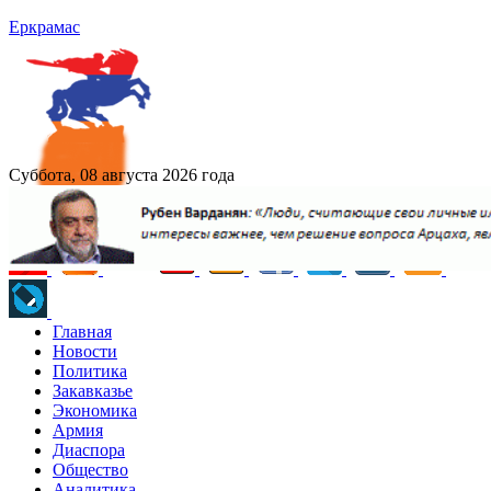
Еркрамас
Суббота, 08 августа 2026 года
Главная
Новости
Политика
Закавказье
Экономика
Армия
Диаспора
Общество
Аналитика