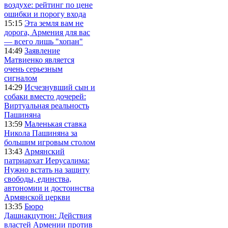
воздухе: рейтинг по цене
ошибки и порогу входа
15:15
Эта земля вам не
дорога, Армения для вас
— всего лишь "хопан"
14:49
Заявление
Матвиенко является
очень серьезным
сигналом
14:29
Исчезнувший сын и
собаки вместо дочерей:
Виртуальная реальность
Пашиняна
13:59
Маленькая ставка
Никола Пашиняна за
большим игровым столом
13:43
Армянский
патриархат Иерусалима:
Нужно встать на защиту
свободы, единства,
автономии и достоинства
Армянской церкви
13:35
Бюро
Дашнакцутюн: Действия
властей Армении против