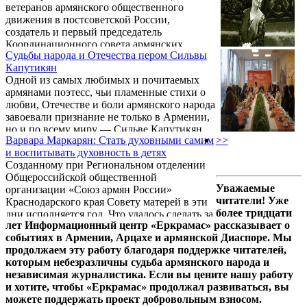
ветеранов армянского общественного
великого поэта, а пройдем с ним дорогу
движения в постсоветской России,
длиною в его жизненный и творческий
создатель и первый председатель
путь.
Координационного совета армянских
Судьбы народа и Отечества пером Сильвы
общественных организаций
Капутикян
Краснодарского края, председатель
Одной из самых любимых и почитаемых
Координационного Совета при
армянами поэтесс, чьи пламенные стихи о
Региональном отделении Союза армян
любви, Отечестве и боли армянского народа
России Краснодарского края, доктор
завоевали признание не только в Армении,
физико-математических наук, профессор
но и по всему миру — Сильве Капутикян
Рубен Камалян. Накануне юбилея мы
Варвара Маркарян: Стать духовными самим
>>
сегодня исполнилось бы 105 лет.
встретились с Рубеном Завеновичем,
и воспитывать духовность в детях
Действительный член Национальной
вспомнили как все начиналось и обсудили
Созданному при Региональном отделении
академии наук Республики Армения,
текущий этап армянского ...
Общероссийской общественной
академий «Духовного единения народов
Уважаемые
организации «Союз армян России»
мира» и «По вопросам природы и
читатели! Уже
Краснодарского края Совету матерей в эти
общества», член Международного
более тридцати
дни исполняется год. Что удалось сделать за
интеллектуального клуба «ПЕН-клуб» и
лет Информационный центр «Еркрамас» рассказывает о
прошедшее время и к чему стремится в
многих других государственных и
событиях в Армении, Арцахе и армянской Диаспоре. Мы
будущем эта общественная структура?
общественных, армянских и
продолжаем эту работу благодаря поддержке читателей,
Какова роль армянских мам Кубани в
международных ...
которым небезразличны судьба армянского народа и
деятельности краевой армянской
независимая журналистика. Если вы цените нашу работу
организации? В связи с отмечавшимся в
и хотите, чтобы «Еркрамас» продолжал развиваться, вы
России 26 ноября Днем матери, на эти и
можете поддержать проект добровольным взносом.
другие вопросы ответила руководитель