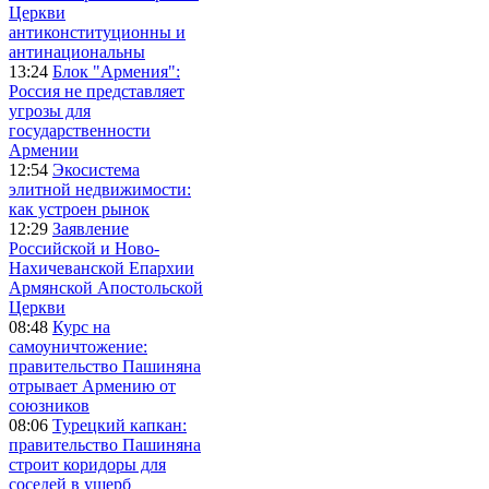
Церкви
антиконституционны и
антинациональны
13:24
Блок "Армения":
Россия не представляет
угрозы для
государственности
Армении
12:54
Экосистема
элитной недвижимости:
как устроен рынок
12:29
Заявление
Российской и Ново-
Нахичеванской Епархии
Армянской Апостольской
Церкви
08:48
Курс на
самоуничтожение:
правительство Пашиняна
отрывает Армению от
союзников
08:06
Турецкий капкан:
правительство Пашиняна
строит коридоры для
соседей в ущерб