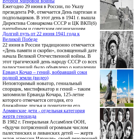
Второй Мировой войны
отдающие дань тысячелетним традициям
Ежегодно 29 июня в России, по Указу
армяне отмечают праздник Вардавар. От
президента РФ, отмечается День партизан и
участи быть облитым прохожих не спасает
подпольщиков. В этот день в 1941 г. вышла
ни возраст, ни «европейское» лицо, ни
Директива Совнаркома СССР и ЦК ВКП(б)
костюм блюстителя порядка. В
партийным и советским организациям
особенности, армянские полицейские
Долгий путь от 22 июня 1941 года к
прифронтовых областей, в которой
тщательно готовятся к всенародному
Великой Победе
указывалась необходимость создания
празднику: арсенал допустимого ...
22 июня в России традиционно отмечается
диверсионных групп и партизанских
«День памяти и скорби», посвященный дате
отрядов в занятых врагом районах для
начала Великой Отечественной войны. В
борьбы с частями вражеской армии.
этот трагический день народу СССР со всех
радиостанций было объявлено о нападении
Ерванд Кочар – гений, вобравший соки
фашистской Германии, ознаменовавшем
родной земли (видео)
начало одного из самых кровопролитных и
Неповторимый новатор, гениальный
ужасающих этапов в истории страны.
спорщик, мистификатор и гений – таким
Вероломное нападение, подлость и
запомнили Ерванда Кочара, 125-летие
коварство фашистских войск не сломили
которого отмечается сегодня, его
советского гражданина, выявив всю его
ближайшие друзья и почитатели его
отвагу, решимость и преданность Отечеству.
Армянские дети - отдельная категория
таланта. Обладавший, помимо
С первых же дней войны в боях против ...
жертв геноцида
художественного дарования, талантом
В 1982 г. Генеральная Ассамблея ООН,
ведения остроумных светских бесед, уже
«будучи потрясенной огромным числом
будучи в СССР армянский авангардист стал
палестинских и ливанских детей — жертв
стремительно терять слух. Это не
актов агрессии Израиля», своей резолюцией