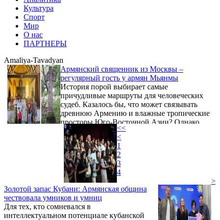
Культура
Спорт
Мир
О нас
ПАРТНЕРЫ
Amaliya-Tavadyan
Армянский священник из Москвы –
регулярный гость у армян Мьянмы
История порой выбирает самые
причудливые маршруты для человеческих
судеб. Казалось бы, что может связывать
древнюю Армению и влажные тропические
просторы Юго-Восточной Азии? Однако
<<
именно здесь, среди золотых буддийских
<
пагод Мьянмы (бывшей Бирмы),
1
разворачивалась удивительная сага
2
армянской диаспоры, которая на
3
протяжении столетий умудрялась
4
балансировать между милостью местных
>
королей, подозрительностью британских
Золотой запас Кубани: Армянская община
колонизаторов и верностью собственным
чествовала умников и умниц
корням.
Для тех, кто сомневался в
интеллектуальном потенциале кубанской