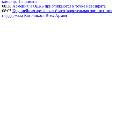
команды Пашиняна
08:38
Армения и ОДКБ приближаются к точке невозврата
08:05
Крупнейшая армянская благотворительная организация
поддержала Католикоса Всех Армян