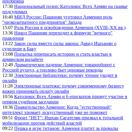
неизбежна
17:30
Национальный позор: Католикос Всех Армян на скамье
подсудимых
16:40
МИД России: Пашинян уготовил Армении роль
"низкозатратного предприятия" Запада
15:07
Роль России в освобождении Армении (XVIII–XX вв.)
13:36
Никол Пашинян переходит к формуле "вечного"
правления
13:22
Закон силы вместо силы закона: Давид Ишханян о
судилище в Баку
13:08
Попытка переписать историю и стать властью в
армянском вилайете
12:49
Драматическое падение Армении: товарооборот с
Россией рухнул, а топливо бьет ценовые рекорды
12:30
Электронные библиотеки: почему чтение уходит в
онлайн
11:28
Электронные платежи: почему современному бизнесу
важно принимать оплату онлайн
10:56
Католикос Всех Армян и 6 епископов примут участие в
первом судебном заседании
10:36
Правительство Армении: Когда "естественный"
интеллект хромает, искусственный уже не поможет
09:51
Фронт "НЕТ": Ишхан Сагателян призвал к тотальной
мобилизации против действий властей
09:22
Пешка в игре титанов: Армения платит за провалы