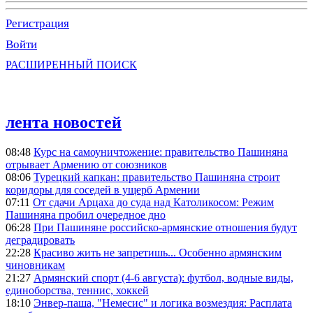
Регистрация
Войти
РАСШИРЕННЫЙ ПОИСК
лента новостей
08:48
Курс на самоуничтожение: правительство Пашиняна
отрывает Армению от союзников
08:06
Турецкий капкан: правительство Пашиняна строит
коридоры для соседей в ущерб Армении
07:11
От сдачи Арцаха до суда над Католикосом: Режим
Пашиняна пробил очередное дно
06:28
При Пашиняне российско-армянские отношения будут
деградировать
22:28
Красиво жить не запретишь... Особенно армянским
чиновникам
21:27
Армянский спорт (4-6 августа): футбол, водные виды,
единоборства, теннис, хоккей
18:10
Энвер-паша, "Немесис" и логика возмездия: Расплата