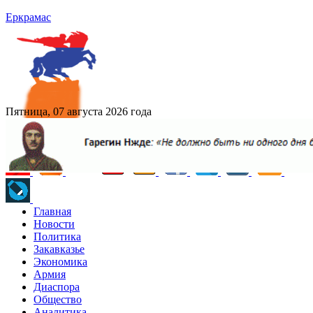
Еркрамас
Пятница, 07 августа 2026 года
Главная
Новости
Политика
Закавказье
Экономика
Армия
Диаспора
Общество
Аналитика