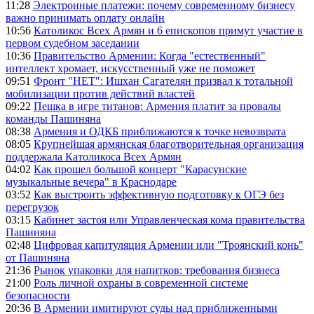
11:28
Электронные платежи: почему современному бизнесу
важно принимать оплату онлайн
10:56
Католикос Всех Армян и 6 епископов примут участие в
первом судебном заседании
10:36
Правительство Армении: Когда "естественный"
интеллект хромает, искусственный уже не поможет
09:51
Фронт "НЕТ": Ишхан Сагателян призвал к тотальной
мобилизации против действий властей
09:22
Пешка в игре титанов: Армения платит за провалы
команды Пашиняна
08:38
Армения и ОДКБ приближаются к точке невозврата
08:05
Крупнейшая армянская благотворительная организация
поддержала Католикоса Всех Армян
04:02
Как прошел большой концерт "Карасунские
музыкальные вечера" в Краснодаре
03:52
Как выстроить эффективную подготовку к ОГЭ без
перегрузок
03:15
Кабинет застоя или Управленческая кома правительства
Пашиняна
02:48
Цифровая капитуляция Армении или "Троянский конь"
от Пашиняна
21:36
Рынок упаковки для напитков: требования бизнеса
21:00
Роль личной охраны в современной системе
безопасности
20:36
В Армении имитируют суды над приближенными