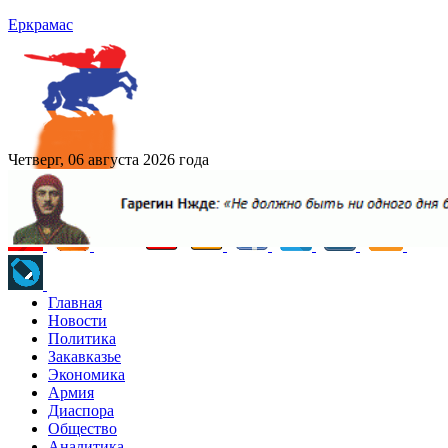
Еркрамас
Четверг, 06 августа 2026 года
Главная
Новости
Политика
Закавказье
Экономика
Армия
Диаспора
Общество
Аналитика