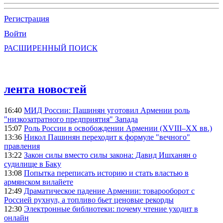
Регистрация
Войти
РАСШИРЕННЫЙ ПОИСК
лента новостей
16:40
МИД России: Пашинян уготовил Армении роль
"низкозатратного предприятия" Запада
15:07
Роль России в освобождении Армении (XVIII–XX вв.)
13:36
Никол Пашинян переходит к формуле "вечного"
правления
13:22
Закон силы вместо силы закона: Давид Ишханян о
судилище в Баку
13:08
Попытка переписать историю и стать властью в
армянском вилайете
12:49
Драматическое падение Армении: товарооборот с
Россией рухнул, а топливо бьет ценовые рекорды
12:30
Электронные библиотеки: почему чтение уходит в
онлайн