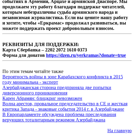
событиях в Армении, Арцахе и армянской Диаспоре. Мы
продолжаем эту работу благодаря поддержке читателей,
которым небезразличны судьба армянского народа и
независимая журналистика. Если вы цените нашу работу
и хотите, чтобы «Еркрамас» продолжал развиваться, вы
можете поддержать проект добровольным взносом.
РЕКВИЗИТЫ ДЛЯ ПОДДЕРЖКИ:
Карта Сбербанка – 2202 2072 1610 0373
Форма для донатов
https://dzen.ru/yerkramas?donate=true
По этим темам читайте также
Вероятность войны в зоне Карабахского конфликта в 2015
году минимальна - эксперт
Азербайджанская сторона предприняла две попытки
диверсионного проникновения
Карен Абрамян: блицкриг невозможен
Волна арестов, провальное председательство в СЕ и жесткая
критика Запада - знаковые события 2014 г. в Азербайджане
В Европарламенте обсуждена проблема преследования
верующих тоталитарным режимом Азербайджана
На главную