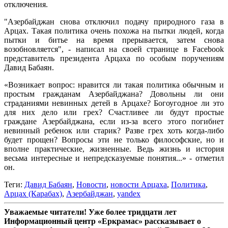
отключения.
"Азербайджан снова отключил подачу природного газа в
Арцах. Такая политика очень похожа на пытки людей, когда
пытки и битье на время прерывается, затем снова
возобновляется", - написал на своей странице в Facebook
представитель президента Арцаха по особым поручениям
Давид Бабаян.
«Возникает вопрос: нравится ли такая политика обычным и
простым гражданам Азербайджана? Довольны ли они
страданиями невинных детей в Арцахе? Богоугодное ли это
для них дело или грех? Счастливее ли будут простые
граждане Азербайджана, если из-за всего этого погибнет
невинный ребенок или старик? Разве грех хоть когда-либо
будет прощен? Вопросы эти не только философские, но и
вполне практические, жизненные. Ведь жизнь и история
весьма интересные и непредсказуемые понятия...» - отметил
он.
Теги:
Давид Бабаян
,
Новости
,
новости Арцаха
,
Политика
,
Арцах (Карабах)
,
Азербайджан
,
yandex
Уважаемые читатели! Уже более тридцати лет
Информационный центр «Еркрамас» рассказывает о