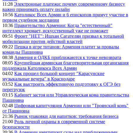
11:28
Электронные платежи: почему современному бизнесу
важно принимать оплату онлайн
10:56
Католикос Всех Армян и 6 епископов примут участие в
первом судебном заседании
10:36
Правительство Армении: Когда "естественный"
интеллект хромает, искусственный уже не поможет
09:51
Фронт "НЕТ": Ишхан Сагателян призвал к тотальной
мобилизации против действий властей
09:22
Пешка в игре титанов: Армения платит за провалы
команды Пашиняна
08:38
Армения и ОДКБ приближаются к точке невозврата
08:05
Крупнейшая армянская благотворительная организация
поддержала Католикоса Всех Армян
04:02
Как прошел большой концерт "Карасунские
музыкальные вечера" в Краснодаре
03:52
Как выстроить эффективную подготовку к ОГЭ без
перегрузок
03:15
Кабинет застоя или Управленческая кома правительства
Пашиняна
02:48
Цифровая капитуляция Армении или "Троянский конь"
от Пашиняна
21:36
Рынок упаковки для напитков: требования бизнеса
21:00
Роль личной охраны в современной системе
безопасности
20:36
В Армении имитируют суды над приближенными