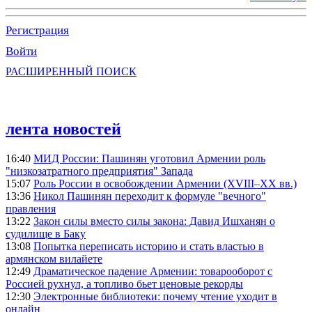
Регистрация
Войти
РАСШИРЕННЫЙ ПОИСК
лента новостей
16:40
МИД России: Пашинян уготовил Армении роль
"низкозатратного предприятия" Запада
15:07
Роль России в освобождении Армении (XVIII–XX вв.)
13:36
Никол Пашинян переходит к формуле "вечного"
правления
13:22
Закон силы вместо силы закона: Давид Ишханян о
судилище в Баку
13:08
Попытка переписать историю и стать властью в
армянском вилайете
12:49
Драматическое падение Армении: товарооборот с
Россией рухнул, а топливо бьет ценовые рекорды
12:30
Электронные библиотеки: почему чтение уходит в
онлайн