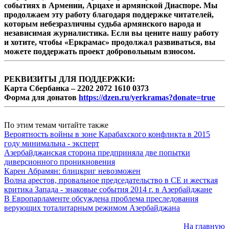
событиях в Армении, Арцахе и армянской Диаспоре. Мы
продолжаем эту работу благодаря поддержке читателей,
которым небезразличны судьба армянского народа и
независимая журналистика. Если вы цените нашу работу
и хотите, чтобы «Еркрамас» продолжал развиваться, вы
можете поддержать проект добровольным взносом.
РЕКВИЗИТЫ ДЛЯ ПОДДЕРЖКИ:
Карта Сбербанка – 2202 2072 1610 0373
Форма для донатов
https://dzen.ru/yerkramas?donate=true
По этим темам читайте также
Вероятность войны в зоне Карабахского конфликта в 2015
году минимальна - эксперт
Азербайджанская сторона предприняла две попытки
диверсионного проникновения
Карен Абрамян: блицкриг невозможен
Волна арестов, провальное председательство в СЕ и жесткая
критика Запада - знаковые события 2014 г. в Азербайджане
В Европарламенте обсуждена проблема преследования
верующих тоталитарным режимом Азербайджана
На главную