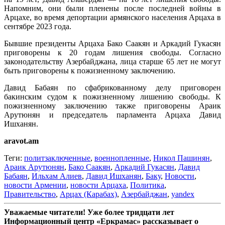
Напомним, они были пленены после последней войны в
Арцахе, во время депортации армянского населения Арцаха в
сентябре 2023 года.
Бывшие президенты Арцаха Бако Саакян и Аркадий Гукасян
приговорены к 20 годам лишения свободы. Согласно
законодательству Азербайджана, лица старше 65 лет не могут
быть приговорены к пожизненному заключению.
Давид Бабаян по сфабрикованному делу приговорен
бакинским судом к пожизненному лишению свободы. К
пожизненному заключению также приговорены Араик
Арутюнян и председатель парламента Арцаха Давид
Ишханян.
aravot.am
Теги:
политзаключенные
,
военнопленные
,
Никол Пашинян
,
Араик Арутюнян
,
Бако Саакян
,
Аркадий Гукасян
,
Давид
Бабаян
,
Ильхам Алиев
,
Давид Ишханян
,
Баку
,
Новости
,
новости Армении
,
новости Арцаха
,
Политика
,
Правительство
,
Арцах (Карабах)
,
Азербайджан
,
yandex
Уважаемые читатели! Уже более тридцати лет
Информационный центр «Еркрамас» рассказывает о