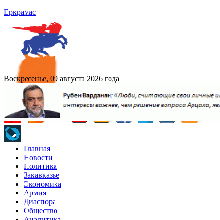
Еркрамас
Воскресенье, 09 августа 2026 года
Главная
Новости
Политика
Закавказье
Экономика
Армия
Диаспора
Общество
Аналитика