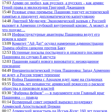
17:03
Армян он любил, как русских, а русских – как армян:
Гений права и милосердия Григорий Джаншиев
15:40
Розовые очки премьера: Пашинян торгует исторической
памятью и празднует дипломатическую капитуляцию
14:48
Дмитрий Медведев: Экономический разрыв с Россией
вызовет в Армении глубокий внутренний кризис. А может, и
что похуже…
14:19
Инфраструктурные авантюры Пашиняна ведут его
режим к краху
13:09
Комитет "Ай Дат" осудил намерение администрации
Трампа обойти санкции против Баку
12:53
Истинные посылы постыдного и опасного послания
Пашиняна по случаю 8 августа
12:03
Пашинян нашёл нового виноватого: неожиданное
признание
04:49
Внешнеполитический тупик Пашиняна: Запад Армению
не ждет, а Россия теряет терпение
04:16
Война Пашиняна с Арцахом идет даже на стадионах
03:55
Восемь лет ненависти: армянский режиссер о расколе
общества и произволе властей
03:30
"Фабрика фейков" — в парламенте или Главный враг
Пашиняна — правда
01:14
Всемирный совет церквей выразил поддержку
Армянской Апостольской Церкви
00:17
Армянский монастырь на Иссык-Куле: 160 лет поисков