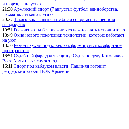
и надежды на успех
21:30
Армянский спорт (7 августа): футбол, единоборства,
шахматы, легкая атлетика
20:37
Такого как Пашинян не было со времен нашествия
сельджуков
19:51
Госконтракты без рисков: что важно знать исполнителю
18:49
Окна нового поколения: технологии, которые работают
на уют
18:30
Ремонт кухни под ключ: как формируется комфортное
пространство
16:51
Судебный фарс дал трещину: Судья по делу Католикоса
Всех Армян взял самоотвод
16:11
Спорт под каблуком власти: Пашинян готовит
рейдерский захват НОК Армении