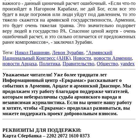
важного - данный циничный расчет ошибочный. «Если что-то
произойдет в Нагорном Карабахе, не дай Бог, если все это
будет в виде погромов или люди уйдут под давлением, то это
тяжело скажется на армянской государственности, Армении,
это будет очень тяжелая травма. Это значительно подорвет
веру людей в государство РА. Спасение ценой жертв - очень
ошибочный расчет, и это сильно отличается от предложенных
ранее компромиссов», - заключил Зурабян.
Теги:
Никол Пашинян
,
Левон Зурабян
,
"Армянский
Национальный Конгресс (АНК)
,
Новости
,
новости Армении
,
новости Арцаха
,
Политика
,
Правительство
,
Общество
,
yandex
Уважаемые читатели! Уже более тридцати лет
Информационный центр «Еркрамас» рассказывает о
событиях в Армении, Арцахе и армянской Диаспоре. Мы
продолжаем эту работу благодаря поддержке читателей,
которым небезразличны судьба армянского народа и
независимая журналистика. Если вы цените нашу работу
и хотите, чтобы «Еркрамас» продолжал развиваться, вы
можете поддержать проект добровольным взносом.
РЕКВИЗИТЫ ДЛЯ ПОДДЕРЖКИ:
Карта Сбербанка – 2202 2072 1610 0373