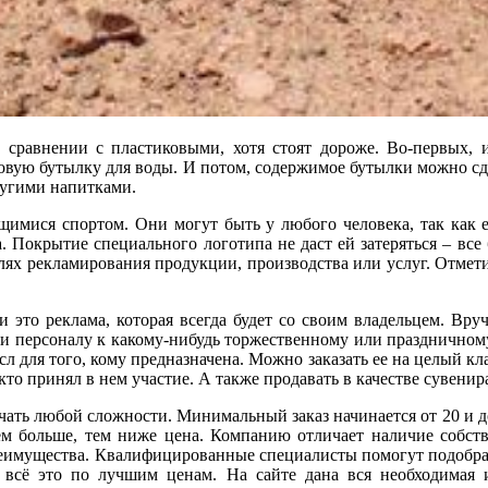
сравнении с пластиковыми, хотя стоят дороже. Во-первых, и
ковую бутылку для воды. И потом, содержимое бутылки можно с
ругими напитками.
имися спортом. Они могут быть у любого человека, так как е
 Покрытие специального логотипа не даст ей затеряться – все 
лях рекламирования продукции, производства или услуг. Отметим
и это реклама, которая всегда будет со своим владельцем. Вр
м и персоналу к какому-нибудь торжественному или праздничном
л для того, кому предназначена. Можно заказать ее на целый кл
кто принял в нем участие. А также продавать в качестве сувенира
чать любой сложности. Минимальный заказ начинается от 20 и до
ем больше, тем ниже цена. Компанию отличает наличие собств
реимущества. Квалифицированные специалисты помогут подобрат
 всё это по лучшим ценам. На сайте дана вся необходимая 