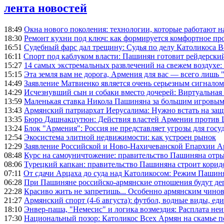
лента новостей
18:49
Окна нового поколения: технологии, которые работают н
18:30
Ремонт кухни под ключ: как формируется комфортное пр
16:51
Судебный фарс дал трещину: Судья по делу Католикоса В
16:11
Спорт под каблуком власти: Пашинян готовит рейдерск
15:27
14 самых экстремальных развлечений на свежем воздухе:
15:15
Эта земля вам не дорога, Армения для вас — всего лишь 
14:49
Заявление Матвиенко является очень серьезным сигналом
14:29
Исчезнувший сын и собаки вместо дочерей: Виртуальная
13:59
Маленькая ставка Никола Пашиняна за большим игровым
13:43
Армянский патриархат Иерусалима: Нужно встать на защ
13:35
Бюро Дашнакцутюн: Действия властей Армении против 
13:24
Блок "Армения": Россия не представляет угрозы для гос
12:54
Экосистема элитной недвижимости: как устроен рынок
12:29
Заявление Российской и Ново-Нахичеванской Епархии 
08:48
Курс на самоуничтожение: правительство Пашиняна отр
08:06
Турецкий капкан: правительство Пашиняна строит корид
07:11
От сдачи Арцаха до суда над Католикосом: Режим Пашин
06:28
При Пашиняне российско-армянские отношения будут де
22:28
Красиво жить не запретишь... Особенно армянским чино
21:27
Армянский спорт (4-6 августа): футбол, водные виды, еди
18:10
Энвер-паша, "Немесис" и логика возмездия: Расплата не
17:30
Национальный позор: Католикос Всех Армян на скамье 