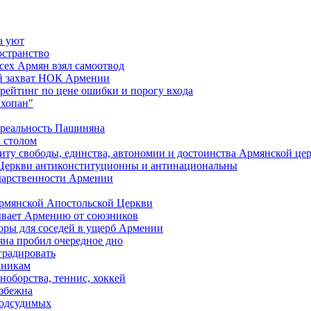
а уют
остранство
сех Армян взял самоотвод
ий захват НОК Армении
 рейтинг по цене ошибки и порогу входа
"хопан"
 реальность Пашиняна
 столом
иту свободы, единства, автономии и достоинства Армянской це
Церкви антиконституционны и антинациональны
ударственности Армении
Армянской Апостольской Церкви
ывает Армению от союзников
оры для соседей в ущерб Армении
яна пробил очередное дно
градировать
вникам
ноборства, теннис, хоккей
избежна
подсудимых