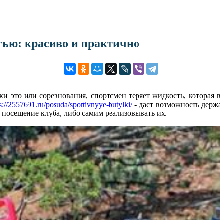
тью: красиво и практично
ки это или соревнования, спортсмен теряет жидкость, которая в
s://2557691.ru/posuda/sportivnyye-butylki/
- даст возможность держа
а посещение клуба, либо самим реализовывать их.