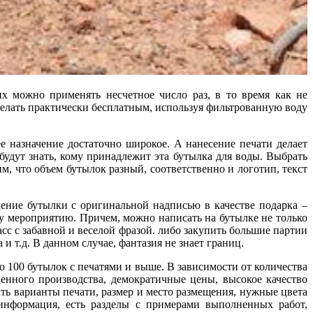
х можно применять несчетное число раз, в то время как не
делать практически бесплатным, используя фильтрованную воду
е назначение достаточно широкое. А нанесение печати делает
будут знать, кому принадлежит эта бутылка для воды. Выбрать
, что объем бутылок разный, соответственно и логотип, текст
учение бутылки с оригинальной надписью в качестве подарка –
у мероприятию. Причем, можно написать на бутылке не только
асс с забавной и веселой фразой. либо закупить большие партии
 и т.д. В данном случае, фантазия не знает границ.
 100 бутылок с печатями и выше. В зависимости от количества
енного производства, демократичные цены, высокое качество
ь варианты печати, размер и место размещения, нужные цвета
информация, есть разделы с примерами выполненных работ,