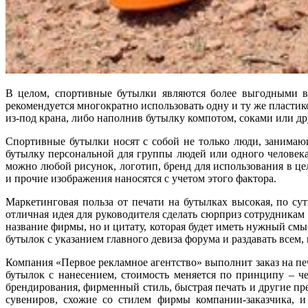
В целом, спортивные бутылки являются более выгодными в 
рекомендуется многократно использовать одну и ту же пласти
из-под крана, либо наполнив бутылку компотом, соками или д
Спортивные бутылки носят с собой не только люди, занимающ
бутылку персональной для группы людей или одного человека.
можно любой рисунок, логотип, бренд для использования в це
и прочие изображения наносятся с учетом этого фактора.
Маркетинговая польза от печати на бутылках высокая, по сут
отличная идея для руководителя сделать сюрприз сотрудника
название фирмы, но и цитату, которая будет иметь нужный смыс
бутылок с указанием главного девиза форума и раздавать всем, 
Компания «Первое рекламное агентство» выполнит заказ на пе
бутылок с нанесением, стоимость меняется по принципу – ч
брендирования, фирменный стиль, быстрая печать и другие п
сувениров, схожие со стилем фирмы компании-заказчика, и