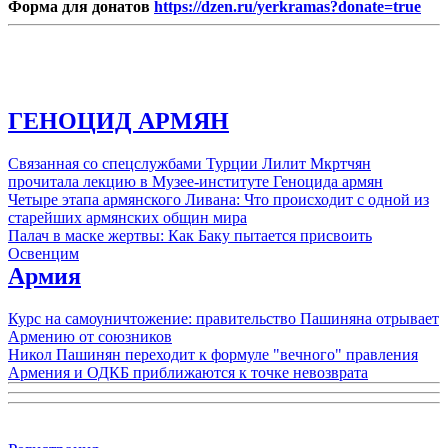
Форма для донатов
https://dzen.ru/yerkramas?donate=true
ГЕНОЦИД АРМЯН
Связанная со спецслужбами Турции Лилит Мкртчян
прочитала лекцию в Музее-институте Геноцида армян
Четыре этапа армянского Ливана: Что происходит с одной из
старейших армянских общин мира
Палач в маске жертвы: Как Баку пытается присвоить
Освенцим
Армия
Курс на самоуничтожение: правительство Пашиняна отрывает
Армению от союзников
Никол Пашинян переходит к формуле "вечного" правления
Армения и ОДКБ приближаются к точке невозврата