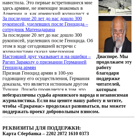
навестила. Это первые встретившиеся мне
здесь армяне, не имеющие знакомых в
Армении, и, как армянский журналист, я
За последние 20 лет до нас дошло 300
тоже представляла для них интерес.
рукописей, уцелевших после Геноцида –
Несмотря на языковые и культурные
сотрудник Матенадарана
отличия, беседа с Мурадом и тетей Арусяк
За последние 20 лет до нас дошло 300
длилась долго: я расспрашивала о местных
рукописей, уцелевших после Геноцида. Об
армянах, они – об Армении.
этом в ходе сегодняшней встречи с
журналистами сказал заведующая
Настоящий друг указывает и на ошибки –
Диаспоре. Мы
реставрационным отделом Матенадарана
Рагип Зараколу о признании Германией
продолжаем эту
Гаяне Элиазян.
Геноцида армян
работу
Признав Геноцид армян в 100-ую
благодаря
годовщину его осуществления, Германия
поддержке
доказала, что является истинным другом
читателей,
Турции. Дружба проявляется в том, что
которым
иногда указываешь другу на его ошибки.
небезразличны судьба армянского народа и независимая
Об этом в статье, опубликованной в
журналистика. Если вы цените нашу работу и хотите,
издании Evrensel, пишет турецкий
чтобы «Еркрамас» продолжал развиваться, вы можете
интеллигент, издатель Рагип Зараколу.
поддержать проект добровольным взносом.
Статью представляем с некоторыми
сокращениями.
РЕКВИЗИТЫ ДЛЯ ПОДДЕРЖКИ:
Карта Сбербанка – 2202 2072 1610 0373