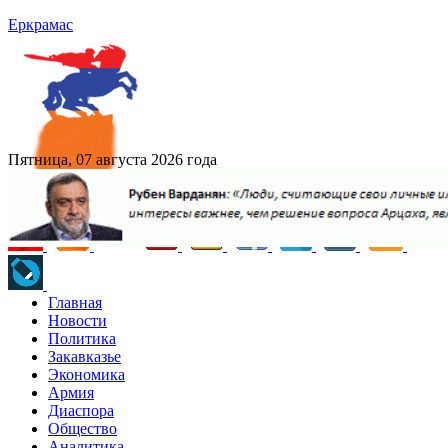
Еркрамас
Пятница, 07 августа 2026 года
Главная
Новости
Политика
Закавказье
Экономика
Армия
Диаспора
Общество
Аналитика