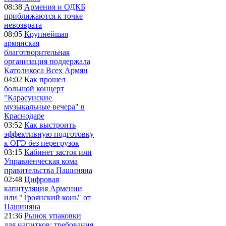
08:38
Армения и ОДКБ
приближаются к точке
невозврата
08:05
Крупнейшая
армянская
благотворительная
организация поддержала
Католикоса Всех Армян
04:02
Как прошел
большой концерт
"Карасунские
музыкальные вечера" в
Краснодаре
03:52
Как выстроить
эффективную подготовку
к ОГЭ без перегрузок
03:15
Кабинет застоя или
Управленческая кома
правительства Пашиняна
02:48
Цифровая
капитуляция Армении
или "Троянский конь" от
Пашиняна
21:36
Рынок упаковки
для напитков: требования