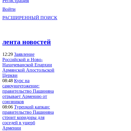
Регистрация
Войти
РАСШИРЕННЫЙ ПОИСК
лента новостей
12:29
Заявление
Российской и Ново-
Нахичеванской Епархии
Армянской Апостольской
Церкви
08:48
Курс на
самоуничтожение:
правительство Пашиняна
отрывает Армению от
союзников
08:06
Турецкий капкан:
правительство Пашиняна
строит коридоры для
соседей в ущерб
Армении