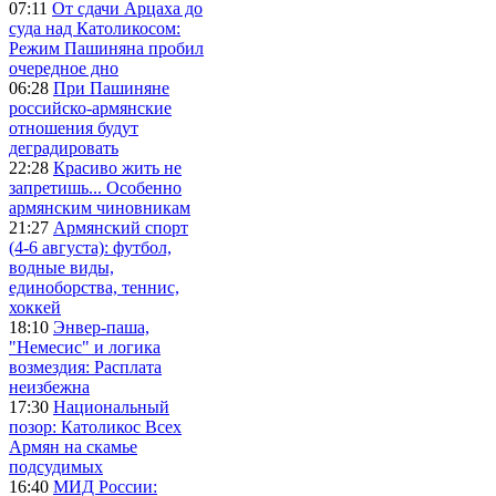
07:11
От сдачи Арцаха до
суда над Католикосом:
Режим Пашиняна пробил
очередное дно
06:28
При Пашиняне
российско-армянские
отношения будут
деградировать
22:28
Красиво жить не
запретишь... Особенно
армянским чиновникам
21:27
Армянский спорт
(4-6 августа): футбол,
водные виды,
единоборства, теннис,
хоккей
18:10
Энвер-паша,
"Немесис" и логика
возмездия: Расплата
неизбежна
17:30
Национальный
позор: Католикос Всех
Армян на скамье
подсудимых
16:40
МИД России: