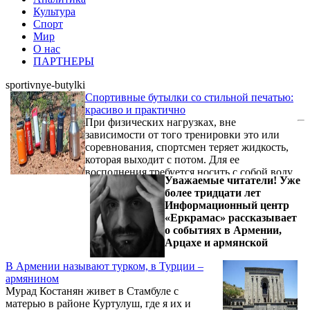
Культура
Спорт
Мир
О нас
ПАРТНЕРЫ
sportivnye-butylki
Спортивные бутылки со стильной печатью:
красиво и практично
При физических нагрузках, вне
зависимости от того тренировки это или
соревнования, спортсмен теряет жидкость,
которая выходит с потом. Для ее
восполнения требуется носить с собой воду.
Уважаемые читатели! Уже
Стильная печать на спортивных бутылках
более тридцати лет
для воды -
Информационный центр
https://2557691.ru/posuda/sportivnyye-butylki/ -
«Еркрамас» рассказывает
даст возможность держать себя в форме.
о событиях в Армении,
Заметная всем бутылка может стать
Арцахе и армянской
символом фитнесс-клуба, и ее можно
вручать всем, кто приобрел пакет на
В Армении называют турком, в Турции –
посещение клуба, либо самим
армянином
реализовывать их.
Мурад Костанян живет в Стамбуле с
матерью в районе Куртулуш, где я их и