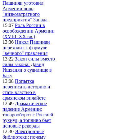
Пашинян уготовил
Армении роль
"низкозатратного
предприятия" Запада
15:07
Роль России в
освобождении Армении
(XVIII–XX вв.)
13:36
Никол Пашинян
переходит к формуле
"вечного" правления
13:22
Закон силы вместо
силы закона: Давид
Ишханян о судилище в
Баку
13:08
Попытка
переписать историю и
стать властью в
армянском вилайете
12:49
Драматическое
падение Армении:
товарооборот с Россией
рухнул, а топливо бьет
ценовые рекорды
12:30
Электронные
библиотеки: почему