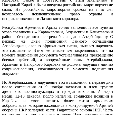
Карабаха. Также в соответствии с этим заявлением в
Нагорный Карабах были введены российские миротворческие
силы. На российских миротворцев сроком на пять лет
возлагалось исключительное право охраны и
неприкосновенности Лачинского коридора.
Республики Армения и Арцах точно выполнили все пункты
этого соглашения – Карвачарский, Агдамский и Кашатагский
районы без единого выстрела были сданы Азербайджану. С
первых же дней подписания данного соглашения
Азербайджан, словно африканская гиена, пытался нарушить
это соглашение. Этим же заявлением закреплялось, что на
момент подписания документа устанавливается прекращение
боевых действий, а вооружённые силы Азербайджана,
Армении и Нагорного Карабаха не должны нарушать линию
соприкосновения, сложившуюся к моменту подписания
документа.
Но Азербайджан, в нарушение этого заявления, в первые дни
после соглашения от 9 ноября захватил в плен группу
армянских военнослужащих и гражданских лиц. А через
месяц, 12-13 декабря, подло напал на армянские позиции в
Карабахе и смог пленить более сотни армянских
добровольцев, которые находились в контролируемой Армией
обороны НКР западной части Гадрутского района НКР. Часть
из них до сих пор находится в плену. Часть военнопленных