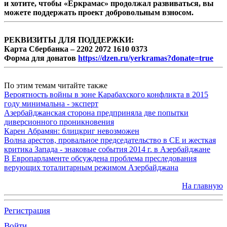
и хотите, чтобы «Еркрамас» продолжал развиваться, вы
можете поддержать проект добровольным взносом.
РЕКВИЗИТЫ ДЛЯ ПОДДЕРЖКИ:
Карта Сбербанка – 2202 2072 1610 0373
Форма для донатов
https://dzen.ru/yerkramas?donate=true
По этим темам читайте также
Вероятность войны в зоне Карабахского конфликта в 2015
году минимальна - эксперт
Азербайджанская сторона предприняла две попытки
диверсионного проникновения
Карен Абрамян: блицкриг невозможен
Волна арестов, провальное председательство в СЕ и жесткая
критика Запада - знаковые события 2014 г. в Азербайджане
В Европарламенте обсуждена проблема преследования
верующих тоталитарным режимом Азербайджана
На главную
Регистрация
Войти