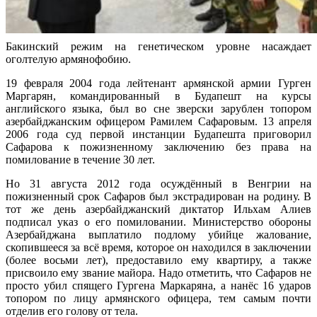
Бакинский режим на генетическом уровне насаждает
оголтелую армянофобию.
19 февраля 2004 года лейтенант армянской армии Гурген
Маргарян, командированный в Будапешт на курсы
английского языка, был во сне зверски зарублен топором
азербайджанским офицером Рамилем Сафаровым. 13 апреля
2006 года суд первой инстанции Будапешта приговорил
Сафарова к пожизненному заключению без права на
помилование в течение 30 лет.
Но 31 августа 2012 года осуждённый в Венгрии на
пожизненный срок Сафаров был экстрадирован на родину. В
тот же день азербайджанский диктатор Ильхам Алиев
подписал указ о его помиловании. Министерство обороны
Азербайджана выплатило подлому убийце жалование,
скопившееся за всё время, которое он находился в заключении
(более восьми лет), предоставило ему квартиру, а также
присвоило ему звание майора. Надо отметить, что Сафаров не
просто убил спящего Гургена Маркаряна, а нанёс 16 ударов
топором по лицу армянского офицера, тем самым почти
отделив его голову от тела.