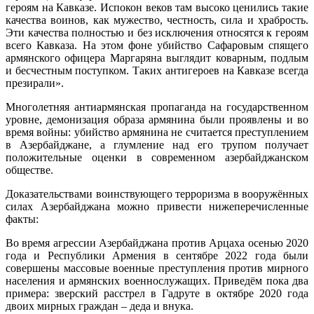
героям на Кавказе. Испокон веков там высоко ценились такие
качества воинов, как мужество, честность, сила и храбрость.
Эти качества полностью и без исключения относятся к героям
всего Кавказа. На этом фоне убийство Сафаровым спящего
армянского офицера Маргаряна выглядит коварным, подлым
и бесчестным поступком. Таких антигероев на Кавказе всегда
презирали».
Многолетняя антиармянская пропаганда на государственном
уровне, демонизация образа армянина были проявлены и во
время войны: убийство армянина не считается преступлением
в Азербайджане, а глумление над его трупом получает
положительные оценки в современном азербайджанском
обществе.
Доказательствами воинствующего терроризма в вооружённых
силах Азербайджана можно привести нижеперечисленные
факты:
Во время агрессии Азербайджана против Арцаха осенью 2020
года и Республики Армения в сентябре 2022 года были
совершены массовые военные преступления против мирного
населения и армянских военнослужащих. Приведём пока два
примера: зверский расстрел в Гадруте в октябре 2020 года
двоих мирных граждан – деда и внука.