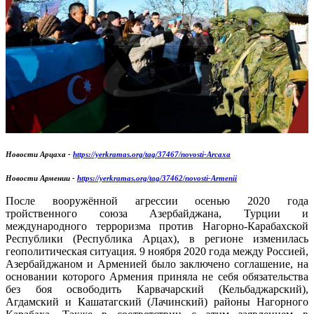
Новости Арцаха -
https://yerkramas.org/tag/37467/novosti-Arcaxa
Новости Армении -
https://yerkramas.org/tag/37462/novosti-Armenii
После вооружённой агрессии осенью 2020 года
тройственного союза Азербайджана, Турции и
международного терроризма против Нагорно-Карабахской
Республики (Республика Арцах), в регионе изменилась
геополитическая ситуация. 9 ноября 2020 года между Россией,
Азербайджаном и Арменией было заключено соглашение, на
основании которого Армения приняла не себя обязательства
без боя освободить Карвачарский (Кельбаджарский),
Агдамский и Кашатагский (Лачинский) районы Нагорного