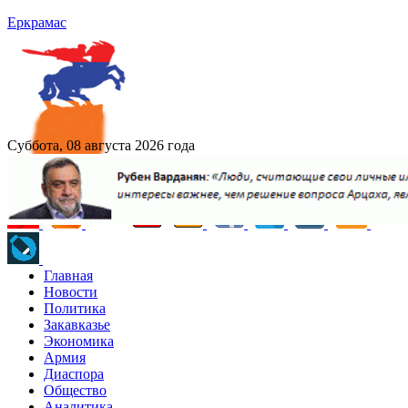
Еркрамас
Суббота, 08 августа 2026 года
Главная
Новости
Политика
Закавказье
Экономика
Армия
Диаспора
Общество
Аналитика