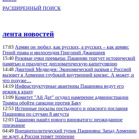
РАСШИРЕННЫЙ ПОИСК
лента новостей
17:03
Армян он любил, как русских, а русских – как армян:
Гений права и милосердия Григорий Джаншиев
15:40
Розовые очки премьера: Пашинян торгует исторической
памятью и празднует дипломатическую капитуляцию
14:48
Дмитрий Медведев: Экономический разрыв с Россией
вызовет в Армении глубокий внутренний кризис. А может, и
что похуже…
14:19
Инфраструктурные авантюры Пашиняна ведут его
режим к краху
13:09
Комитет "Ай Дат" осудил намерение администрации
Трампа обойти санкции против Баку
12:53
Истинные посылы постыдного и опасного послания
Пашиняна по случаю 8 августа
12:03
Пашинян нашёл нового виноватого: неожиданное
признание
04:49
Внешнеполитический тупик Пашиняна: Запад Армению
не ждет, а Россия теряет терпение