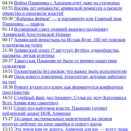
04:16
Война Пашиняна с Арцахом идет даже на стадионах
03:55
Восемь лет ненависти: армянский режиссер о расколе
общества и произволе властей
03:30
"Фабрика фейков" — в парламенте или Главный враг
Пашиняна — правда
01:14
Всемирный совет церквей выразил поддержку
Армянской Апостольской Церкви
00:17
Армянский монастырь на Иссык-Куле: 160 лет поисков
и надежды на успех
21:30
Армянский спорт (7 августа): футбол, единоборства,
шахматы, легкая атлетика
20:37
Такого как Пашинян не было со времен нашествия
сельджуков
19:51
Госконтракты без рисков: что важно знать исполнителю
18:49
Окна нового поколения: технологии, которые работают
на уют
18:30
Ремонт кухни под ключ: как формируется комфортное
пространство
16:51
Судебный фарс дал трещину: Судья по делу Католикоса
Всех Армян взял самоотвод
16:11
Спорт под каблуком власти: Пашинян готовит
рейдерский захват НОК Армении
15:27
14 самых экстремальных развлечений на свежем
воздухе: рейтинг по цене ошибки и порогу входа
15:15
Эта земля вам не дорога, Армения для вас — всего лишь