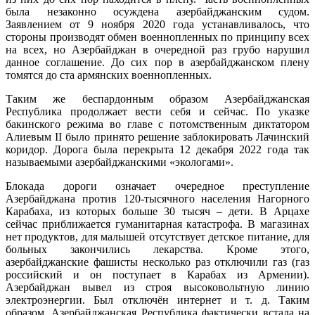
была незаконно осуждена азербайджанским судом.
Заявлением от 9 ноября 2020 года устанавливалось, что
стороны производят обмен военнопленных по принципу всех
на всех, но Азербайджан в очередной раз грубо нарушил
данное соглашение. До сих пор в азербайджанском плену
томятся до ста армянских военнопленных.
Таким же беспардонным образом Азербайджанская
Республика продолжает вести себя и сейчас. По указке
бакинского режима во главе с потомственным диктатором
Алиевым II было принято решение заблокировать Лачинский
коридор. Дорога была перекрыта 12 декабря 2022 года так
называемыми азербайджанскими «экологами».
Блокада дороги означает очередное преступление
Азербайджана против 120-тысячного населения Нагорного
Карабаха, из которых больше 30 тысяч – дети. В Арцахе
сейчас приближается гуманитарная катастрофа. В магазинах
нет продуктов, для малышей отсутствует детское питание, для
больных закончились лекарства. Кроме этого,
азербайджанские фашисты несколько раз отключили газ (газ
российский и он поступает в Карабах из Армении).
Азербайджан вывел из строя высоковольтную линию
электроэнергии. Был отключён интернет и т. д. Таким
образом, Азербайджанская Республика фактически встала на