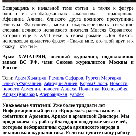
Возвращаясь к начальной теме статьи, а также к фигуре
одного из азербайджанских «экологов» – прапорщика
Афиедина Алиева, близкого друга военного преступника
Эльнура Фарзалиева, можно охарактеризовать ситуацию
словами великого испанского писателя Мигеля Сервантеса,
который ещё в XVII веке в своем романе «Дон Кихот»
использовал крылатую фразу: «Скажи мне, кто твой друг, и я
скажу – кто ты!».
Арам ХАЧАТРЯН, военный журналист, подполковник
запаса ВС РФ, член Союзов журналистов Москвы и
России
Теги:
Арам Хачатрян
,
Рамиль Сафаров
,
Гурген Маргарян
,
Эльнур Фарзалиев
,
Афиедин Алиев
,
Кярам Слоян
,
Новости
,
новости Армении
,
новости Арцаха
,
Политика
,
Ксенофобия
,
Арцах (Карабах)
,
Азербайджан
,
yandex
Уважаемые читатели! Уже более тридцати лет
Информационный центр «Еркрамас» рассказывает о
событиях в Армении, Арцахе и армянской Диаспоре. Мы
продолжаем эту работу благодаря поддержке читателей,
которым небезразличны судьба армянского народа и
независимая журналистика. Если вы цените нашу работу