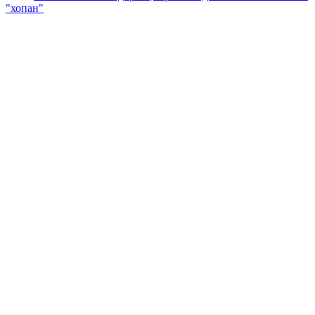
"хопан"