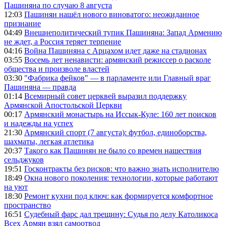
Пашиняна по случаю 8 августа
12:03
Пашинян нашёл нового виноватого: неожиданное
признание
04:49
Внешнеполитический тупик Пашиняна: Запад Армению
не ждет, а Россия теряет терпение
04:16
Война Пашиняна с Арцахом идет даже на стадионах
03:55
Восемь лет ненависти: армянский режиссер о расколе
общества и произволе властей
03:30
"Фабрика фейков" — в парламенте или Главный враг
Пашиняна — правда
01:14
Всемирный совет церквей выразил поддержку
Армянской Апостольской Церкви
00:17
Армянский монастырь на Иссык-Куле: 160 лет поисков
и надежды на успех
21:30
Армянский спорт (7 августа): футбол, единоборства,
шахматы, легкая атлетика
20:37
Такого как Пашинян не было со времен нашествия
сельджуков
19:51
Госконтракты без рисков: что важно знать исполнителю
18:49
Окна нового поколения: технологии, которые работают
на уют
18:30
Ремонт кухни под ключ: как формируется комфортное
пространство
16:51
Судебный фарс дал трещину: Судья по делу Католикоса
Всех Армян взял самоотвод