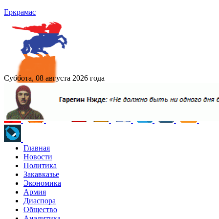
Еркрамас
Суббота, 08 августа 2026 года
Главная
Новости
Политика
Закавказье
Экономика
Армия
Диаспора
Общество
Аналитика