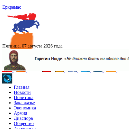
Еркрамас
Пятница, 07 августа 2026 года
Главная
Новости
Политика
Закавказье
Экономика
Армия
Диаспора
Общество
Аналитика