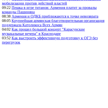
мобилизации против действий властей
09:22
Пешка в игре титанов: Армения платит за провалы
команды Пашиняна
08:38
Армения и ОДКБ приближаются к точке невозврата
08:05
Крупнейшая армянская благотворительная организация
поддержала Католикоса Всех Армян
04:02
Как прошел большой концерт "Карасунские
музыкальные вечера" в Краснодаре
03:52
Как выстроить эффективную подготовку к ОГЭ без
перегрузок