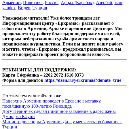
Армении
,
Политика
,
Россия
,
Арцах (Карабах)
,
Азербайджан
,
yandex
,
Видео
,
Турция
Уважаемые читатели! Уже более тридцати лет
Информационный центр «Еркрамас» рассказывает о
событиях в Армении, Арцахе и армянской Диаспоре. Мы
продолжаем эту работу благодаря поддержке читателей,
которым небезразличны судьба армянского народа и
независимая журналистика. Если вы цените нашу работу
и хотите, чтобы «Еркрамас» продолжал развиваться, вы
можете поддержать проект добровольным взносом.
РЕКВИЗИТЫ ДЛЯ ПОДДЕРЖКИ:
Карта Сбербанка – 2202 2072 1610 0373
Форма для донатов
https://dzen.ru/yerkramas?donate=true
По этим темам читайте также
Нацархив Армении проведет в Ереване выставку,
посвященную 100-летию Геноцида
Догу Перинчек сделал циничное заявление в адрес жены
Джорджа Клуни
Министр диаспоры Армении: Да – у меня есть требования к
Турции!