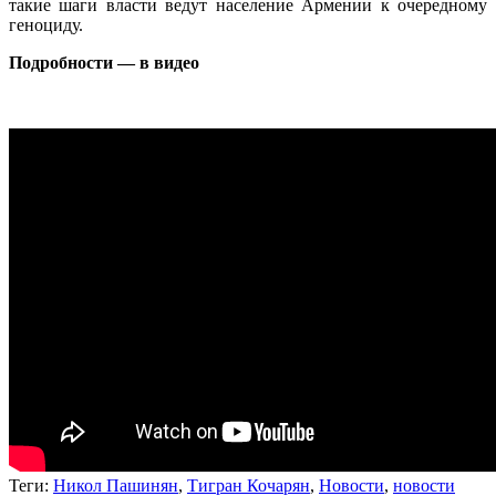
такие шаги власти ведут население Армении к очередному
геноциду.
Подробности — в видео
Теги:
Никол Пашинян
,
Тигран Кочарян
,
Новости
,
новости