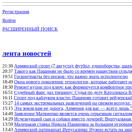
Регистрация
Войти
РАСШИРЕННЫЙ ПОИСК
лента новостей
21:30
Армянский спорт (7 августа): футбол, единоборства, шахм
20:37
Такого как Пашинян не было со времен нашествия сельд
19:51
Госконтракты без рисков: что важно знать исполнителю
18:49
Окна нового поколения: технологии, которые работают н
18:30
Ремонт кухни под ключ: как формируется комфортное пр
16:51
Судебный фарс дал трещину: Судья по делу Католикоса В
16:11
Спорт под каблуком власти: Пашинян готовит рейдерск
15:27
14 самых экстремальных развлечений на свежем воздухе:
15:15
Эта земля вам не дорога, Армения для вас — всего лишь 
14:49
Заявление Матвиенко является очень серьезным сигналом
14:29
Исчезнувший сын и собаки вместо дочерей: Виртуальная
13:59
Маленькая ставка Никола Пашиняна за большим игровым
13:43
Армянский патриархат Иерусалима: Нужно встать на защ