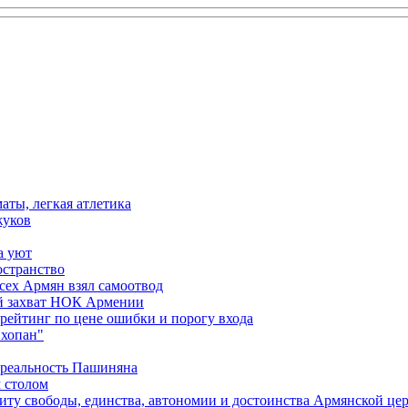
аты, легкая атлетика
жуков
а уют
остранство
сех Армян взял самоотвод
ий захват НОК Армении
 рейтинг по цене ошибки и порогу входа
"хопан"
 реальность Пашиняна
 столом
иту свободы, единства, автономии и достоинства Армянской це