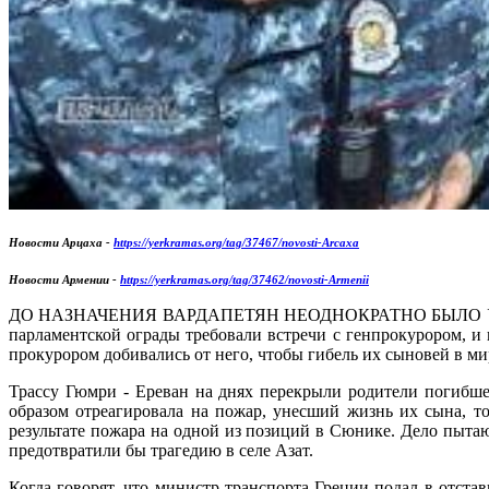
Новости Арцаха -
https://yerkramas.org/tag/37467/novosti-Arcaxa
Новости Армении -
https://yerkramas.org/tag/37462/novosti-Armenii
ДО НАЗНАЧЕНИЯ ВАРДАПЕТЯН НЕОДНОКРАТНО БЫЛО УКАЗАНО НА
парламентской ограды требовали встречи с генпрокурором, и
прокурором добивались от него, чтобы гибель их сыновей в ми
Трассу Гюмри - Ереван на днях перекрыли родители погибше
образом отреагировала на пожар, унесший жизнь их сына, то
результате пожара на одной из позиций в Сюнике. Дело пытаю
предотвратили бы трагедию в селе Азат.
Когда говорят, что министр транспорта Греции подал в отста