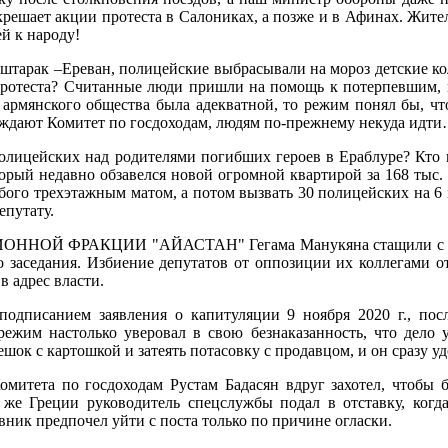
скрешает акции протеста в Салониках, а позже и в Афинах. Жите
й к народу!
штарак –Ереван, полицейские выбрасывали на мороз детские кол
ротеста? Считанные люди пришли на помощь к потерпевшим, п
армянского общества была адекватной, то режим понял бы, что 
осаждают Комитет по госдоходам, людям по-прежнему некуда идт
полицейских над родителями погибших героев в Ераблуре? Кто в
орый недавно обзавелся новой огромной квартирой за 168 тыс. 
ого трехэтажным матом, а потом вызвать 30 полицейских на 6 
епутату.
ФРАКЦИИ "АЙАСТАН" Гегама Манукяна стащили с трибуны 
 заседания. Избиение депутатов от оппозиции их коллегами от
в адрес власти.
 подписанием заявления о капитуляции 9 ноября 2020 г., пос
режим настолько уверовал в свою безнаказанность, что дело
шок с картошкой и затеять потасовку с продавцом, и он сразу у
омитета по госдоходам Рустам Бадасян вдруг захотел, чтобы 
 же Греции руководитель спецслужбы подал в отставку, когд
вник предпочел уйти с поста только по причине огласки.