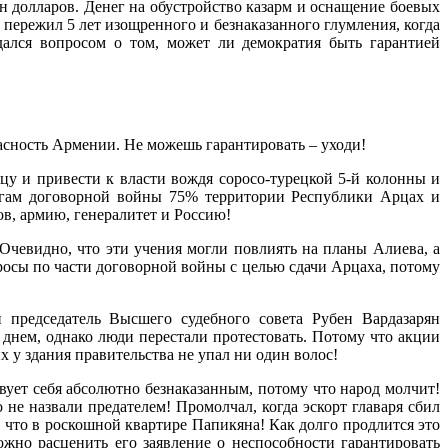
лн долларов. Денег на обустройство казарм и оснащение боевых
пережил 5 лет изощренного и безнаказанного глумления, когда
ался вопросом о том, может ли демократия быть гарантией
зопасность Армении. Не можешь гарантировать – уходи!
ивести к власти вождя соросо-турецкой 5-й колонны и
тогам договорной войны 75% территории Республики Арцах и
ов, армию, генералитет и Россию!
 Очевидно, что эти учения могли повлиять на планы Алиева, а
росы по части договорной войны с целью сдачи Арцаха, потому
председатель Высшего судебного совета Рубен Вардазарян
 днем, однако люди перестали протестовать. Потому что акции
х у здания правительства не упал ни один волос!
ует себя абсолютно безнаказанным, потому что народ молчит!
 не назвали предателем! Промолчал, когда эскорт главаря сбил
, что в роскошной квартире Папикяна! Как долго продлится это
ожно расценить его заявление о неспособности гарантировать