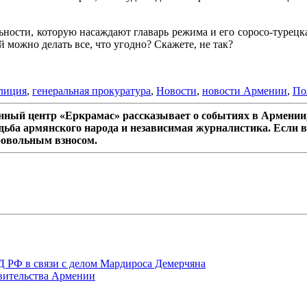
ьности, которую насаждают главарь режима и его соросо-турецк
 можно делать все, что угодно? Скажете, не так?
лиция
,
генеральная прокуратура
,
Новости
,
новости Армении
,
По
ный центр «Еркрамас» рассказывает о событиях в Армении,
дьба армянского народа и независимая журналистика. Если в
ровольным взносом.
ВД РФ в связи с делом Мардироса Демерчяна
авительства Армении