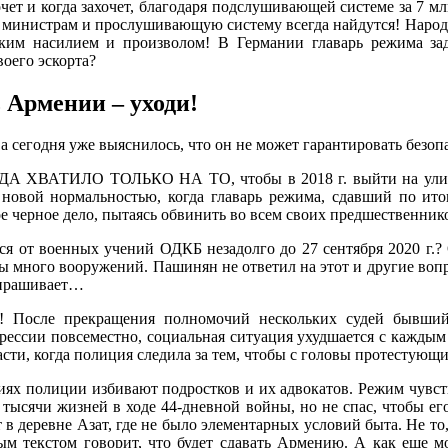
чет и когда захочет, благодаря подслушивающей системе за 7 м
 министрам и прослушивающую систему всегда найдутся! Народ 
ким насилием и произволом! В Германии главарь режима зад
воего эскорта?
 Армении – уходи!
км, а сегодня уже выяснилось, что он не может гарантировать бе
О ТОЛЬКО НА ТО, чтобы в 2018 г. выйти на улицу и пр
 новой нормальностью, когда главарь режима, сдавший по и
е черное дело, пытаясь обвинить во всем своих предшественник
ся от военных учений ОДКБ незадолго до 27 сентября 2020 г.?
 бы много вооружений. Пашинян не ответил на этот и другие воп
 спрашивает…
! После прекращения полномочий нескольких судей бывший 
рессии повсеместно, социальная ситуация ухудшается с каждым
сти, когда полиция следила за тем, чтобы с головы протестующи
иях полиции избивают подростков и их адвокатов. Режим чувств
 тысячи жизней в ходе 44-дневной войны, но не спас, чтобы его
в деревне Азат, где не было элементарных условий быта. Не то
ым текстом говорит, что будет сдавать Армению. А как еще м