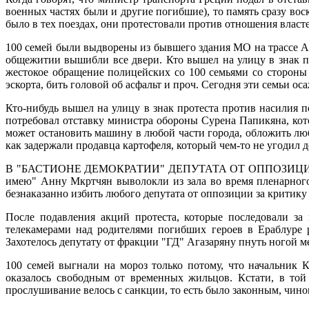
военных частях были и другие погибшие), то память сразу во
было в тех поездах, они протестовали против отношения власте
100 семей были выдворены из бывшего здания МО на трассе А
общежитии вышибли все двери. Кто вышел на улицу в знак п
жестокое обращение полицейских со 100 семьями со стороны 
эскорта, бить головой об асфальт и проч. Сегодня эти семьи 
Кто-нибудь вышел на улицу в знак протеста против насилия 
потребовал отставку министра обороны Сурена Папикяна, кот
может остановить машину в любой части города, обложить люб
как задержали продавца картофеля, который чем-то не угодил д
В "БАСТИОНЕ ДЕМОКРАТИИ" ДЕПУТАТА ОТ ОППОЗИЦИОННОЙ 
имею" Анну Мкртчян выволокли из зала во время пленарного
безнаказанно избить любого депутата от оппозиции за критику 
После подавления акций протеста, которые последовали за
телекамерами над родителями погибших героев в Ераблуре 
Захотелось депутату от фракции "ГД" Агазаряну пнуть ногой ме
100 семей выгнали на мороз только потому, что начальник К
оказалось свободным от временных жильцов. Кстати, в той
прослушивание велось с санкции, то есть было законным, чино