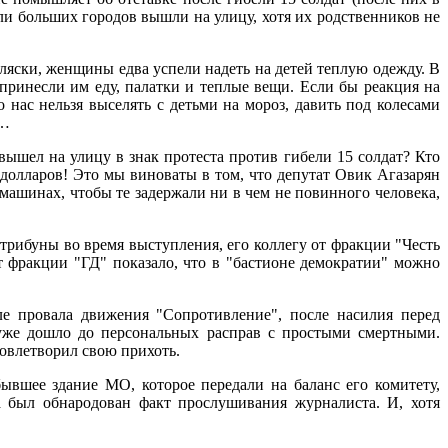
ли больших городов вышли на улицу, хотя их родственников не
яски, женщины едва успели надеть на детей теплую одежду. В
ринесли им еду, палатки и теплые вещи. Если бы реакция на
нас нельзя выселять с детьми на мороз, давить под колесами
и…
ышел на улицу в знак протеста против гибели 15 солдат? Кто
долларов! Это мы виноваты в том, что депутат Овик Агазарян
машинах, чтобы те задержали ни в чем не повинного человека,
во время выступления, его коллегу от фракции "Честь
 фракции "ГД" показало, что в "бастионе демократии" можно
ле провала движения "Сопротивление", после насилия перед
 уже дошло до персональных расправ с простыми смертными.
довлетворил свою прихоть.
бывшее здание МО, которое передали на баланс его комитету,
а был обнародован факт прослушивания журналиста. И, хотя