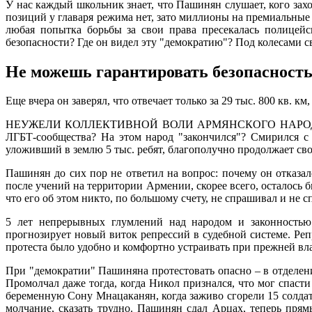
У нас каждый школьник знает, что Пашинян слушает, кого захо
позиций у главаря режима нет, зато миллионы на премиальные
любая попытка борьбы за свои права пресекалась полицейс
безопасности? Где он видел эту "демократию"? Под колесами с
Не можешь гарантировать безопасность
Еще вчера он заверял, что отвечает только за 29 тыс. 800 кв. 
НЕУЖЕЛИ КОЛЛЕКТИВНОЙ ВОЛИ АРМЯНСКОГО НАРОДА ХВАТИЛ
ЛГБТ-сообщества? На этом народ "закончился"? Смирился с
уложивший в землю 5 тыс. ребят, благополучно продолжает сво
Пашинян до сих пор не ответил на вопрос: почему он отказал
после учений на территории Армении, скорее всего, осталось
что его об этом никто, по большому счету, не спрашивал и не
5 лет непрерывных глумлений над народом и законностью
прогнозирует новый виток репрессий в судебной системе. Реп
протеста было удобно и комфортно устраивать при прежней вла
При "демократии" Пашиняна протестовать опасно – в отделен
Промолчал даже тогда, когда Никол признался, что мог спасти
беременную Сону Мнацаканян, когда заживо сгорели 15 солдат 
молчание, сказать трудно. Пашинян сдал Арцах, теперь прям