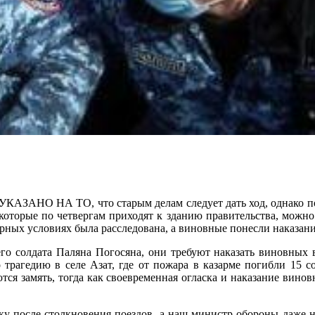
 ТО, что старым делам следует дать ход, однако позже об
 которые по четвергам приходят к зданию правительства, можно
рных условиях была расследована, а виновные понесли наказани
го солдата Паляна Погосяна, они требуют наказать виновных в
 трагедию в селе Азат, где от пожара в казарме погибли 15 
тся замять, тогда как своевременная огласка и наказание вино
вку после столкновения поездов, а наш министр обороны даже н