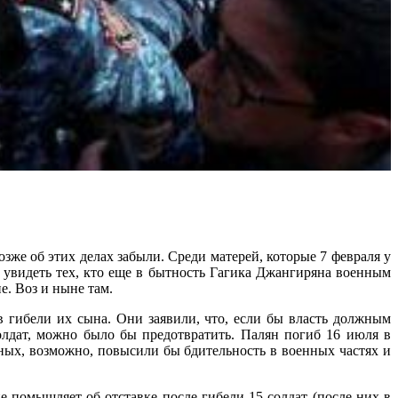
 этих делах забыли. Среди матерей, которые 7 февраля у
 увидеть тех, кто еще в бытность Гагика Джангиряна военным
е. Воз и ныне там.
 гибели их сына. Они заявили, что, если бы власть должным
солдат, можно было бы предотвратить. Палян погиб 16 июля в
вных, возможно, повысили бы бдительность в военных частях и
е помышляет об отставке после гибели 15 солдат (после них в