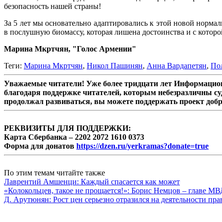
безопасность нашей страны!
За 5 лет мы основательно адаптировались к этой новой нормал
в послушную биомассу, которая лишена достоинства и с которой
Марина Мкртчян, "Голос Армении"
Теги:
Марина Мкртчян
,
Никол Пашинян
,
Анна Вардапетян
,
По
Уважаемые читатели! Уже более тридцати лет Информацион
благодаря поддержке читателей, которым небезразличны су
продолжал развиваться, вы можете поддержать проект доб
РЕКВИЗИТЫ ДЛЯ ПОДДЕРЖКИ:
Карта Сбербанка – 2202 2072 1610 0373
Форма для донатов
https://dzen.ru/yerkramas?donate=true
По этим темам читайте также
Лаврентий Амшенци: Каждый спасается как может
«Колокольцев, такое не прощается!»: Борис Немцов – главе М
Д. Арутюнян: Рост цен серьезно отразился на деятельности пр